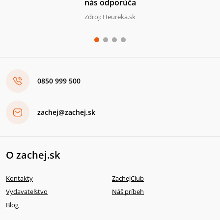
nás odporúča
Zdroj: Heureka.sk
0850 999 500
zachej@zachej.sk
O zachej.sk
Kontakty
ZachejClub
Vydavateľstvo
Náš príbeh
Blog