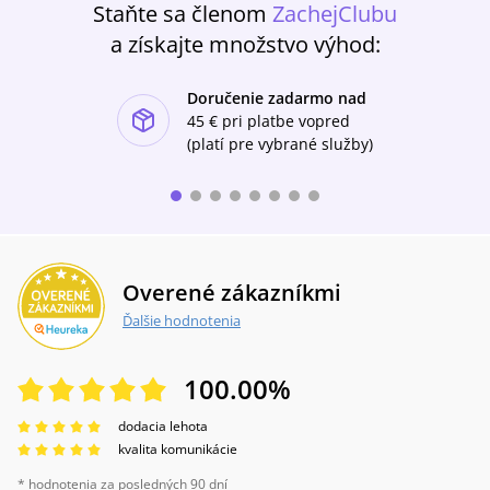
Staňte sa členom
ZachejClubu
a získajte množstvo výhod:
Doručenie zadarmo nad
ishlist-u
45 €
pri platbe vopred
(platí pre vybrané služby)
Overené zákazníkmi
Ďalšie hodnotenia
100.00
%
dodacia lehota
kvalita komunikácie
* hodnotenia za posledných 90 dní