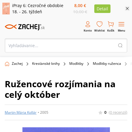
iPray 6: Cezročné obdobie
8,00 €
Detail
18. - 26. týždeň
10,00 €
Konto
Wishlist
Košík
Menu
Zachej
Kresťanské knihy
Modlitby
Modlitby ruženca
Ružencové rozjímania na
celý október
0
(
0
recenzií
)
Martin Mária Kollár
•
2005