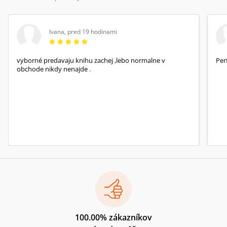
Ivana
,
pred 19 hodinami
vyborné predavaju knihu zachej ,lebo normalne v
Per
obchode nikdy nenajde .
100.00% zákazníkov