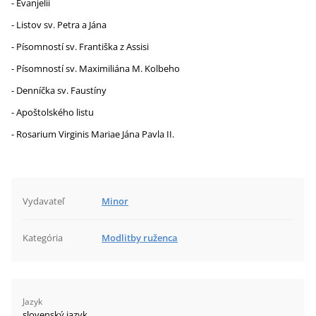
- Evanjelií
- Listov sv. Petra a Jána
- Písomností sv. Františka z Assisi
- Písomností sv. Maximiliána M. Kolbeho
- Denníčka sv. Faustíny
- Apoštolského listu
- Rosarium Virginis Mariae Jána Pavla II.
Vydavateľ
Minor
Kategória
Modlitby ruženca
Jazyk
slovenský jazyk