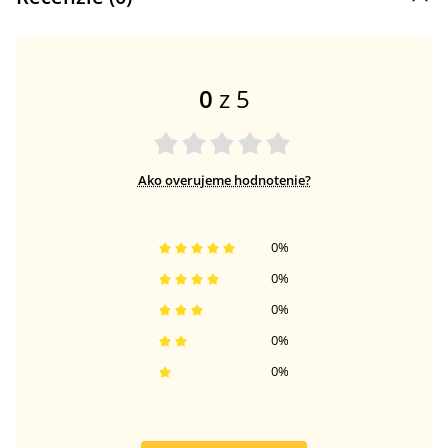
0
z 5
Ako overujeme hodnotenie?
0
%
0
%
0
%
0
%
0
%