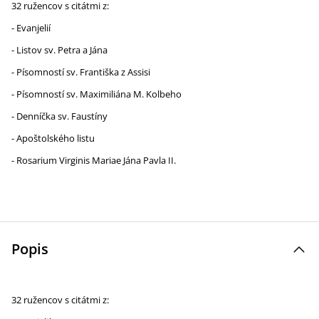
32 ružencov s citátmi z:
- Evanjelií
- Listov sv. Petra a Jána
- Písomností sv. Františka z Assisi
- Písomností sv. Maximiliána M. Kolbeho
- Denníčka sv. Faustíny
- Apoštolského listu
- Rosarium Virginis Mariae Jána Pavla II.
Popis
32 ružencov s citátmi z: