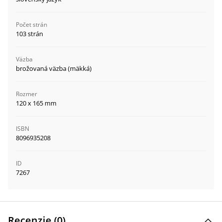
Počet strán
103 strán
Väzba
brožovaná väzba (mäkká)
Rozmer
120 x 165 mm
ISBN
8096935208
ID
7267
Recenzie (
0
)