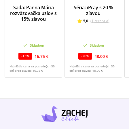
Sada: Panna Mária
Séria: iPray s 20 %
rozväzovačka uzlov s
zľavou
15% zľavou
5,0
(
1
recenzia
)
Skladom
Skladom
16,75 €
48,00 €
-
15
%
-
20
%
Najnižšia cena za posledných 30
Najnižšia cena za posledných 30
dní pred zľavou:
16,75 €
dní pred zľavou:
48,00 €