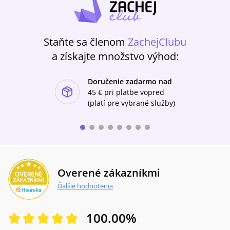
Staňte sa členom
ZachejClubu
a získajte množstvo výhod:
Doručenie zadarmo nad
ishlist-u
45 €
pri platbe vopred
(platí pre vybrané služby)
Overené zákazníkmi
Ďalšie hodnotenia
100.00
%