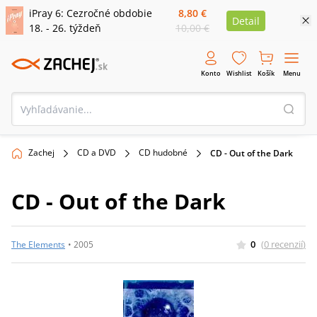
iPray 6: Cezročné obdobie
8,80 €
Detail
18. - 26. týždeň
10,00 €
Konto
Wishlist
Košík
Menu
Zachej
CD a DVD
CD hudobné
CD - Out of the Dark
CD - Out of the Dark
0
(
0
recenzií
)
The Elements
•
2005