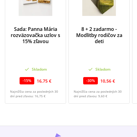
Sada: Panna Mária
8 + 2 zadarmo -
rozväzovačka uzlov s
Modlitby rodičov za
15% zľavou
deti
Skladom
Skladom
16,75 €
10,56 €
-
15
%
-
30
%
Najnižšia cena za posledných 30
Najnižšia cena za posledných 30
dní pred zľavou:
16,75 €
dní pred zľavou:
9,60 €