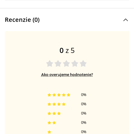
Recenzie (
0
)
0
z 5
Ako overujeme hodnotenie?
0
%
0
%
0
%
0
%
0
%