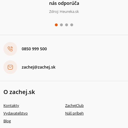
nás odporúča
Zdroj: Heureka.sk
0850 999 500
zachej@zachej.sk
O zachej.sk
Kontakty
ZachejClub
Vydavateľstvo
Náš príbeh
Blog