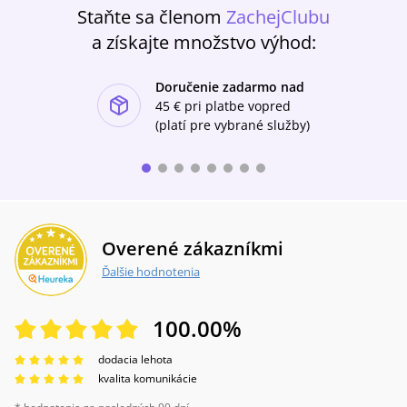
Staňte sa členom
ZachejClubu
a získajte množstvo výhod:
Doručenie zadarmo nad
ishlist-u
45 €
pri platbe vopred
(platí pre vybrané služby)
Overené zákazníkmi
Ďalšie hodnotenia
100.00
%
dodacia lehota
kvalita komunikácie