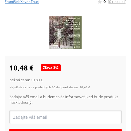
0
(
0
recenzií
)
František Xaver Thuri
10,48 €
Zľava
3
%
bežná cena:
10,80 €
Najnižšia cena za posledných 30 dní pred zľavou:
10,48 €
Zadajte váš email a budeme vás informovať, keď bude produkt
naskladnený.