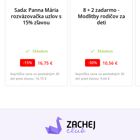
Sada: Panna Mária
8 + 2 zadarmo -
rozväzovačka uzlov s
Modlitby rodičov za
15% zľavou
deti
Skladom
Skladom
16,75 €
10,56 €
-
15
%
-
30
%
Najnižšia cena za posledných 30
Najnižšia cena za posledných 30
dní pred zľavou:
16,75 €
dní pred zľavou:
9,60 €