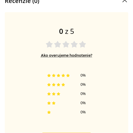
Recenzie (
0
)
0
z 5
Ako overujeme hodnotenie?
0
%
0
%
0
%
0
%
0
%