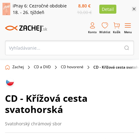
iPray 6: Cezročné obdobie
8,80 €
Detail
18. - 26. týždeň
10,00 €
Konto
Wishlist
Košík
Menu
Zachej
CD a DVD
CD hovorené
CD - Křížová cesta svato
CD - Křížová cesta
svatohorská
Svatohorský chrámový sbor