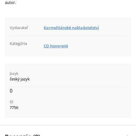
autor.
Vydavateľ
Karmelitánské nakladatelství
Kategória
CD hovorené
Jazyk
český jazyk
0
ID
7756