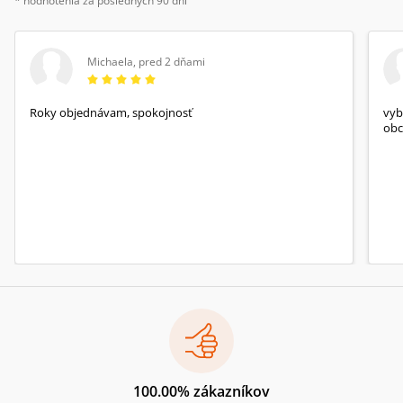
* hodnotenia za posledných 90 dní
Michaela
,
pred 2 dňami
Roky objednávam, spokojnosť
vyb
obc
100.00% zákazníkov