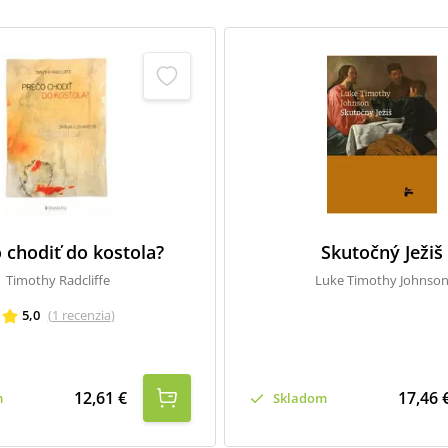
 chodiť do kostola?
Skutočný Ježiš
Timothy Radcliffe
Luke Timothy Johnso
5,0
(
1
recenzia
)
12,61 €
17,46 
m
Skladom