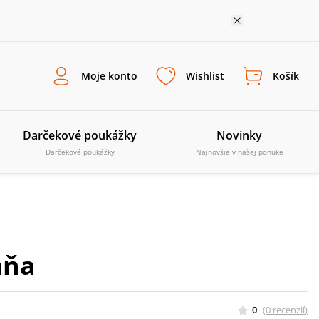
Moje konto
Wishlist
Košík
Darčekové poukážky
Novinky
Darčekové poukážky
Najnovšie v našej ponuke
mňa
0
(
0
recenzií
)