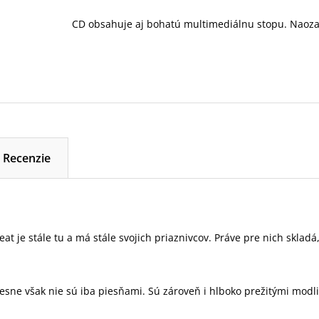
CD obsahuje aj bohatú multimediálnu stopu. Naozaj
Recenzie
eat je stále tu a má stále svojich priaznivcov. Práve pre nich sklad
.
iesne však nie sú iba piesňami. Sú zároveň i hlboko prežitými mod