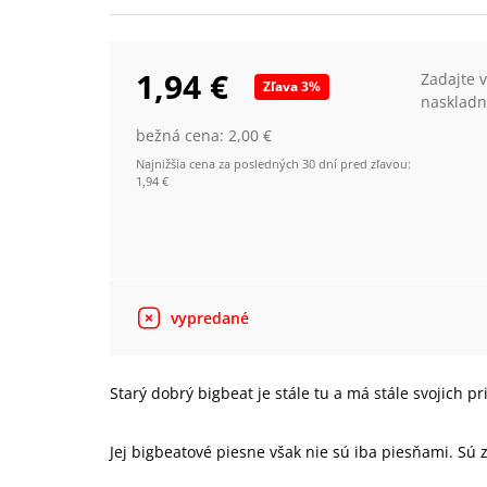
1,94 €
Zadajte 
Zľava
3
%
naskladn
bežná cena:
2,00 €
Najnižšia cena za posledných 30 dní pred zľavou:
1,94 €
vypredané
Starý dobrý bigbeat je stále tu a má stále svojich p
Jej bigbeatové piesne však nie sú iba piesňami. Sú