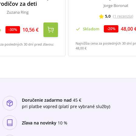
rodičov za deti
Jorge Boronat
Zuzana Ring
5,0
(
1
recenzia
)
48,00 
Skladom
-
20
%
10,56 €
m
-
30
%
Najnižšia cena za posledných 30 dní p
 za posledných 30 dní pred zľavou:
48,00 €
Doručenie zadarmo nad
45 €
pri platbe vopred (platí pre vybrané služby)
Zľava na novinky
10 %