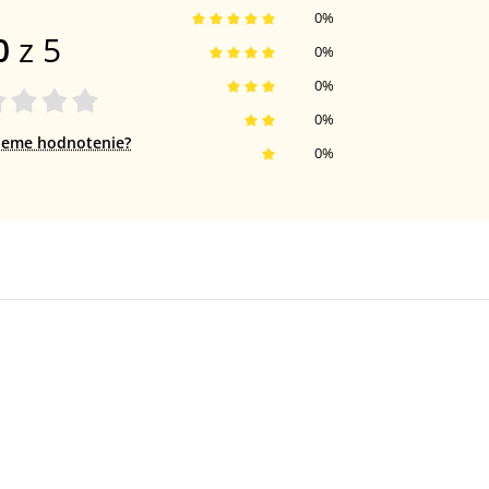
0
%
0
z 5
0
%
0
%
0
%
jeme hodnotenie?
0
%