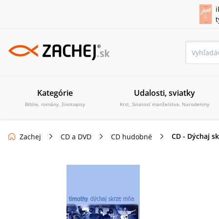
i
Kategórie
Udalosti, sviatky
Biblie, romány, životopisy
Krst, Sviatosť manželstva, Narodeniny
CD - Dýchaj s
Zachej
CD a DVD
CD hudobné