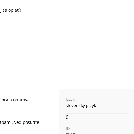
 sa oplatí!
Jazyk
á, hrá a nahráva
slovenský jazyk
0
litbami. Veď posúďte
ID