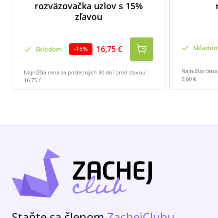
rozväzovačka uzlov s 15%
zľavou
Sklado
16,75 €
Skladom
-
15
%
Najnižšia cena
Najnižšia cena za posledných 30 dní pred zľavou:
9,60 €
16,75 €
Staňte sa členom
ZachejClubu