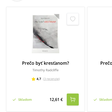
Prečo byť kresťanom?
Prečo
Timothy Radcliffe
4,7
(
3
recenzie
)
12,61 €
Skladom
Sklado