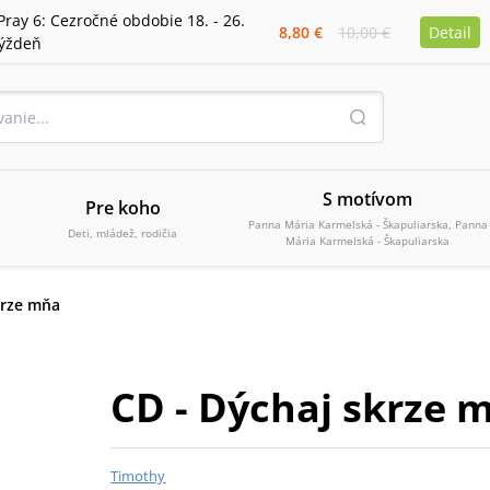
Pray 6: Cezročné obdobie 18. - 26.
8,80 €
10,00 €
Detail
týždeň
S motívom
Pre koho
Panna Mária Karmelská - Škapuliarska, Panna
Deti, mládež, rodičia
Mária Karmelská - Škapuliarska
krze mňa
CD - Dýchaj skrze 
Timothy