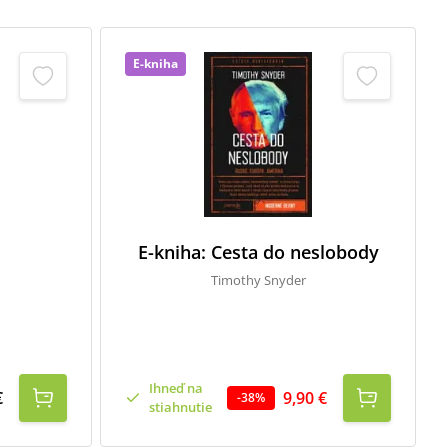
E-kniha
E-kniha: Cesta do neslobody
n
Timothy Snyder
Ihneď na
€
9,90 €
-
38
%
stiahnutie