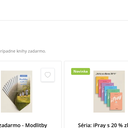
 prípadne knihy zadarmo.
Novinka
 zadarmo - Modlitby
Séria: iPray s 20 % 