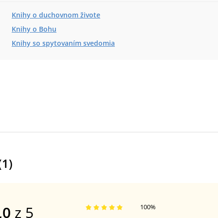
Knihy o duchovnom živote
Knihy o Bohu
Knihy so spytovaním svedomia
(
1
)
,0
z 5
100
%