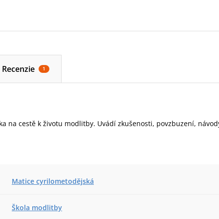
Recenzie
1
a na cestě k životu modlitby. Uvádí zkušenosti, povzbuzení, návody
Matice cyrilometodějská
Škola modlitby