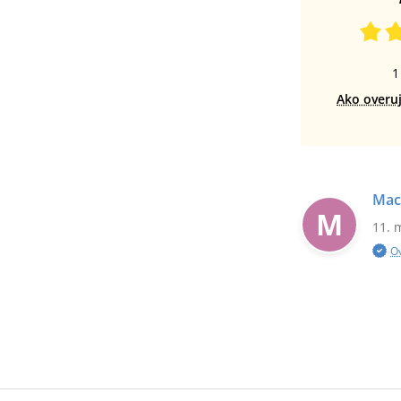
1
Ako overu
Mac
M
11. 
O