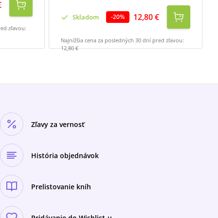
€
12,80 €
Skladom
-
20
%
red zľavou:
Najnižšia cena za posledných 30 dní pred zľavou:
12,80 €
Zľavy za vernosť
História objednávok
Prelistovanie kníh
Pridávanie do Wishlist-u