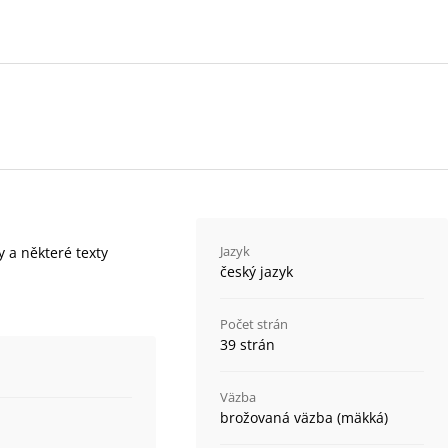
Jazyk
 a některé texty
český jazyk
Počet strán
39 strán
Väzba
brožovaná väzba (mäkká)