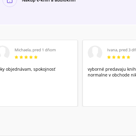
Michaela
,
pred 1 dňom
Ivana
,
pred 3 d
ky objednávam, spokojnosť
vyborné predavaju knih
normalne v obchode nik