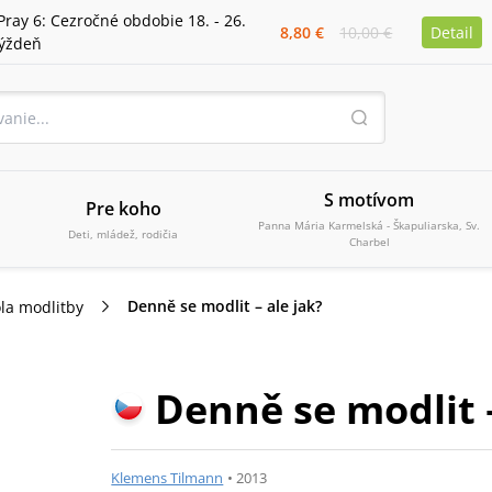
Pray 6: Cezročné obdobie 18. - 26.
8,80 €
10,00 €
Detail
týždeň
S motívom
Pre koho
Panna Mária Karmelská - Škapuliarska, Sv.
Deti, mládež, rodičia
Charbel
Denně se modlit – ale jak?
la modlitby
Denně se modlit –
Klemens Tilmann
•
2013