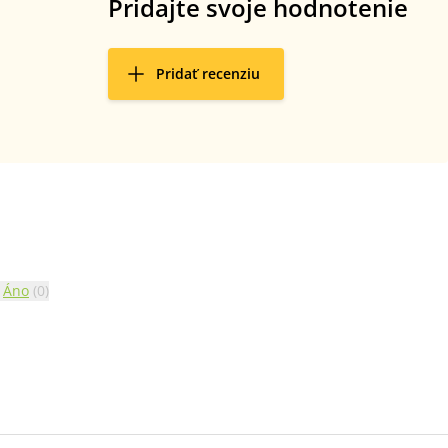
Pridajte svoje hodnotenie
Pridať recenziu
Áno
(
0
)