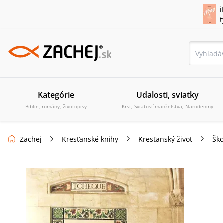
i
Kategórie
Udalosti, sviatky
Biblie, romány, životopisy
Krst, Sviatosť manželstva, Narodeniny
Zachej
Kresťanské knihy
Kresťanský život
Ško