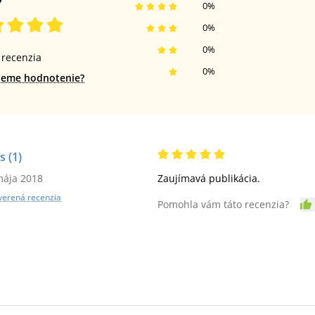
0
%
0
%
0
%
recenzia
0
%
jeme hodnotenie?
s
(1)
mája 2018
Zaujímavá publikácia.
verená recenzia
Pomohla vám táto recenzia?