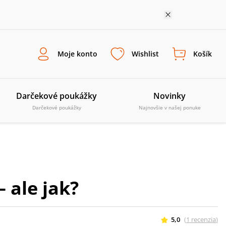
Moje konto
Wishlist
Košík
Darčekové poukážky
Novinky
Darčekové poukážky
Najnovšie v našej ponuke
 ale jak?
5,0
(
1
recenzia
)