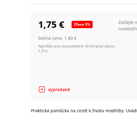
1,75 €
Zadajte 
Zľava
3
%
naskladn
bežná cena:
1,80 €
Najnižšia cena za posledných 30 dní pred zľavou:
1,75 €
vypredané
Praktická pomůcka na cestě k životu modlitby. Uvád