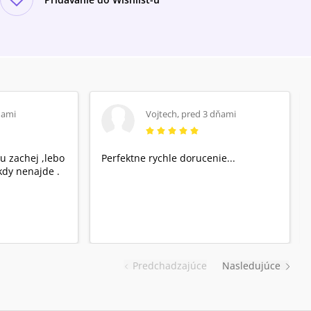
ňami
Vojtech
,
pred 3 dňami
u zachej ,lebo
Perfektne rychle dorucenie...
dy nenajde .
Predchadzajúce
Nasledujúce