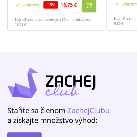
Sklado
16,75 €
Skladom
-
15
%
Najnižšia cena
Najnižšia cena za posledných 30 dní pred zľavou:
9,60 €
16,75 €
Staňte sa členom
ZachejClubu
a získajte množstvo výhod: