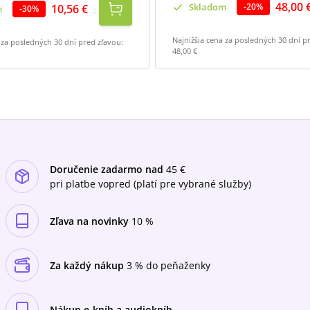
48,00 
Skladom
-
20
%
10,56 €
m
-
30
%
Najnižšia cena za posledných 30 dní p
 za posledných 30 dní pred zľavou:
48,00 €
Doručenie zadarmo nad
45 €
pri platbe vopred (platí pre vybrané služby)
Zľava na novinky
10 %
Za každý nákup
3 % do peňaženky
Nákup e-kníh a audiokníh