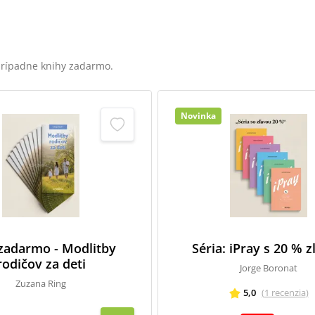
 prípadne knihy zadarmo.
Novinka
 zadarmo - Modlitby
Séria: iPray s 20 % 
rodičov za deti
Jorge Boronat
Zuzana Ring
5,0
(
1
recenzia
)