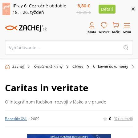
iPray 6: Cezročné obdobie
8,80 €
Detail
18. - 26. týždeň
10,00 €
Konto
Wishlist
Košík
Menu
Zachej
Kresťanské knihy
Cirkev
Cirkevné dokumenty
Caritas in veritate
O integrálnom ľudskom rozvoji v láske a v pravde
0
(
0
recenzií
)
Benedikt XVI.
•
2009