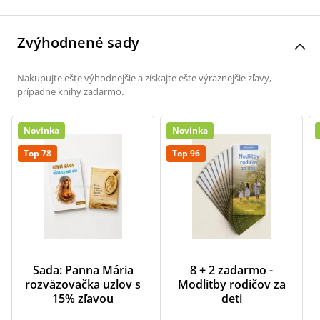
Zvýhodnené sady
Nakupujte ešte výhodnejšie a získajte ešte výraznejšie zľavy,
prípadne knihy zadarmo.
Novinka
Novinka
Top 78
Top 96
Sada: Panna Mária
8 + 2 zadarmo -
rozväzovačka uzlov s
Modlitby rodičov za
15% zľavou
deti