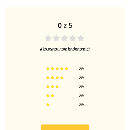
0
z 5
Ako overujeme hodnotenie?
0
%
0
%
0
%
0
%
0
%