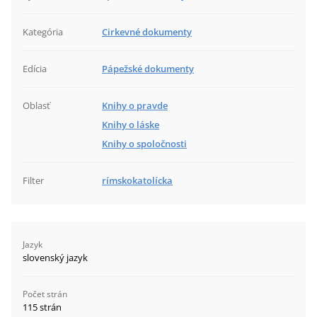
Kategória
Cirkevné dokumenty
Edícia
Pápežské dokumenty
Oblasť
Knihy o pravde
Knihy o láske
Knihy o spoločnosti
Filter
rímskokatolícka
Jazyk
slovenský jazyk
Počet strán
115 strán