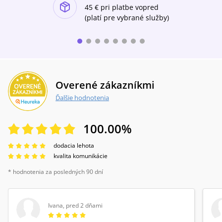
ishlist-u
45 €
pri platbe vopred
(platí pre vybrané služby)
Overené zákazníkmi
Ďalšie hodnotenia
100.00
%
dodacia lehota
kvalita komunikácie
* hodnotenia za posledných 90 dní
Ivana
,
pred 2 dňami