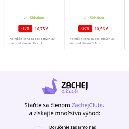
Skladom
Skladom
16,75 €
10,56 €
-
15
%
-
30
%
Najnižšia cena za posledných 30
Najnižšia cena za posledných 30
dní pred zľavou:
16,75 €
dní pred zľavou:
9,60 €
Staňte sa členom
ZachejClubu
a získajte množstvo výhod:
Doručenie zadarmo nad