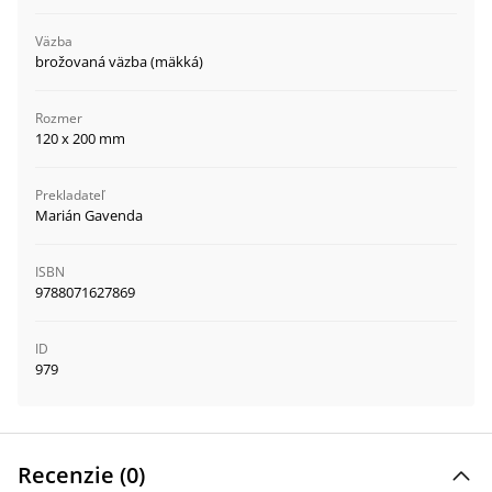
Väzba
brožovaná väzba (mäkká)
Rozmer
120 x 200 mm
Prekladateľ
Marián Gavenda
ISBN
9788071627869
ID
979
Recenzie (
0
)