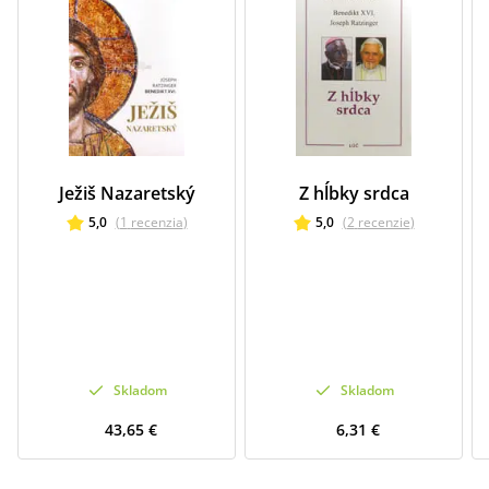
Ježiš Nazaretský
Z hĺbky srdca
5,0
(
1
recenzia
)
5,0
(
2
recenzie
)
Skladom
Skladom
43,65 €
6,31 €