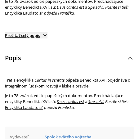
Je to 78. zväzok edície pápežských dokumentov. Predchádzajúce
encykliky Benedikta XVI. sú:
Deus caritas est
a
Spe salvi.
Pozrite si tiež:
Encyklika Laudato si'
pápeža Františka.
Prečítať celý popis
Popis
Tretia encyklika
Caritas in veritate
pápeža Benedikta XVI. pojednáva o
integrálnom ľudskom rozvoji v láske a pravde.
Je to 78. zväzok edície pápežských dokumentov. Predchádzajúce
encykliky Benedikta XVI. sú:
Deus caritas est
a
Spe salvi.
Pozrite si tiež:
Encyklika Laudato si'
pápeža Františka.
Vydavateľ
Spolok svätého Vojtecha