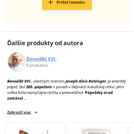
Pridať recenziu
Ďalšie produkty od autora
Benedikt XVI.
8 produktov
Benedikt XVI.
, vlastným menom
Joseph Alois Ratzinger
, je
emeritný
pápež
. Bol
265. pápežom
v poradí v dejinách Katolíckej cirkvi. Jeho
voľba bola nezvyčajne rýchla a presvedčivá.
Pápežský úrad
zastával
...
Zobraziť viac