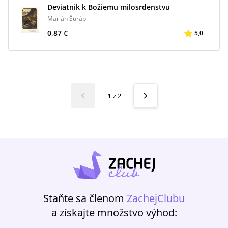
Deviatnik k Božiemu milosrdenstvu
Marián Šuráb
0,87 €
5,0
1
z
2
Staňte sa členom
ZachejClubu
a získajte množstvo výhod: