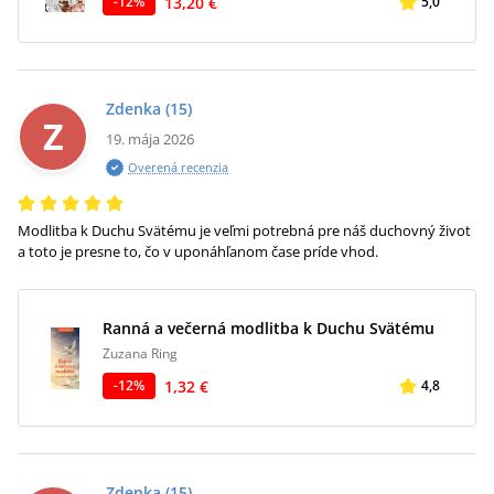
13,20 €
-
12
%
5,0
Zdenka
(15)
Z
19. mája 2026
Overená recenzia
Modlitba k Duchu Svätému je veľmi potrebná pre náš duchovný život
a toto je presne to, čo v uponáhľanom čase príde vhod.
Ranná a večerná modlitba k Duchu Svätému
Zuzana Ring
1,32 €
-
12
%
4,8
Zdenka
(15)