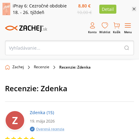
iPray 6: Cezročné obdobie
8,80 €
Detail
18. - 26. týždeň
10,00 €
Konto
Wishlist
Košík
Menu
Zachej
Recenzie
Recenzie: Zdenka
Recenzie:
Zdenka
Zdenka
(15)
Z
19. mája 2026
Overená recenzia