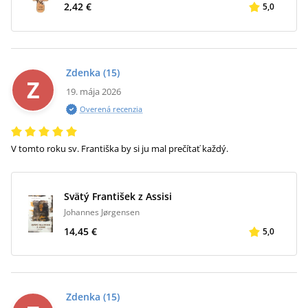
2,42 €
5,0
Zdenka
(15)
Z
19. mája 2026
Overená recenzia
V tomto roku sv. Františka by si ju mal prečítať každý.
Svätý František z Assisi
Johannes Jørgensen
14,45 €
5,0
Zdenka
(15)