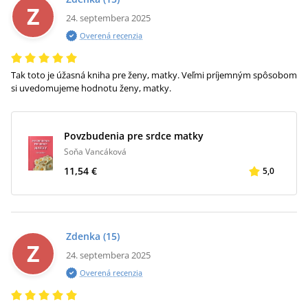
Z
24. septembera 2025
Overená recenzia
Tak toto je úžasná kniha pre ženy, matky. Veľmi príjemným spôsobom
si uvedomujeme hodnotu ženy, matky.
Povzbudenia pre srdce matky
Soňa Vancáková
11,54 €
5,0
Zdenka
(15)
Z
24. septembera 2025
Overená recenzia