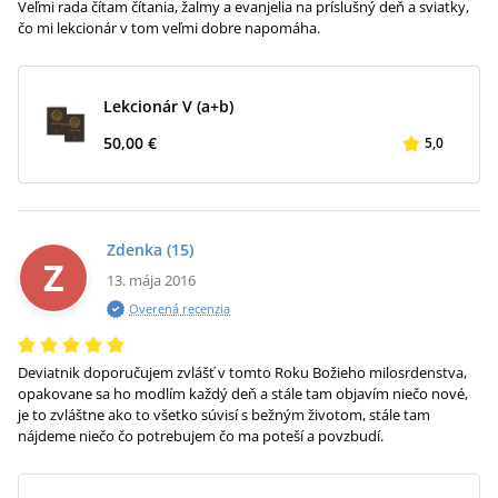
Veľmi rada čítam čítania, žalmy a evanjelia na príslušný deň a sviatky,
čo mi lekcionár v tom veľmi dobre napomáha.
Lekcionár V (a+b)
50,00 €
5,0
Zdenka
(15)
Z
13. mája 2016
Overená recenzia
Deviatnik doporučujem zvlášť v tomto Roku Božieho milosrdenstva,
opakovane sa ho modlím každý deň a stále tam objavím niečo nové,
je to zvláštne ako to všetko súvisí s bežným životom, stále tam
nájdeme niečo čo potrebujem čo ma poteší a povzbudí.