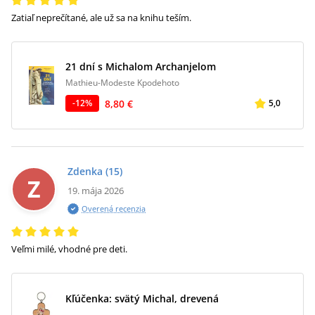
Zatiaľ neprečítané, ale už sa na knihu teším.
21 dní s Michalom Archanjelom
Mathieu-Modeste Kpodehoto
8,80 €
-
12
%
5,0
Zdenka
(15)
Z
19. mája 2026
Overená recenzia
Veľmi milé, vhodné pre deti.
Kľúčenka: svätý Michal, drevená