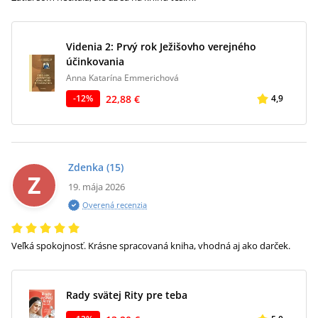
Videnia 2: Prvý rok Ježišovho verejného
účinkovania
Anna Katarína Emmerichová
22,88 €
-
12
%
4,9
Zdenka
(15)
Z
19. mája 2026
Overená recenzia
Veľká spokojnosť. Krásne spracovaná kniha, vhodná aj ako darček.
Rady svätej Rity pre teba