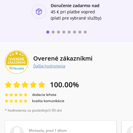
Doručenie zadarmo nad
ishlist-u
45 €
pri platbe vopred
(platí pre vybrané služby)
Overené zákazníkmi
Ďalšie hodnotenia
100.00
%
dodacia lehota
kvalita komunikácie
* hodnotenia za posledných 90 dní
Michaela
,
pred 1 dňom