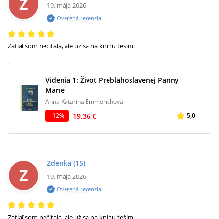
Z
19. mája 2026
Overená recenzia
Zatiaľ som nečítala, ale už sa na knihu teším.
Videnia 1: Život Preblahoslavenej Panny
Márie
Anna Katarína Emmerichová
19,36 €
-
12
%
5,0
Zdenka
(15)
Z
19. mája 2026
Overená recenzia
Zatiaľ som nečítala, ale už sa na knihu teším.