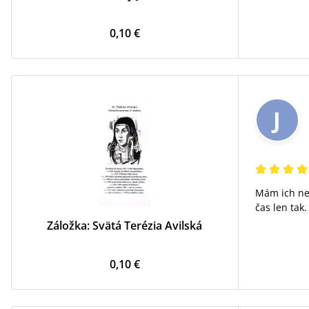
0,10 €
J
Mám ich ne
čas len tak.
Záložka: Svätá Terézia Avilská
0,10 €