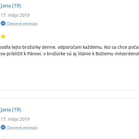
Jana
(19)
17. mája 2019
Overená recenzia
podľa tejto brožúrky denne, odporúčam každému, kto sa chce poča
va priblížiť k Pánovi, v brožúrke sú aj litánie k Božiemu milosrdens
Jana
(19)
17. mája 2019
Overená recenzia