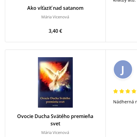
Ako víťaziť nad satanom
Mária Vicenová
3,40 €
J
Nádherná n
Ovocie Ducha Svätého premieňa
svet
Mária Vicenová