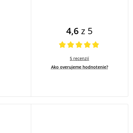
4,6
z 5
5
recenzií
Ako overujeme hodnotenie?