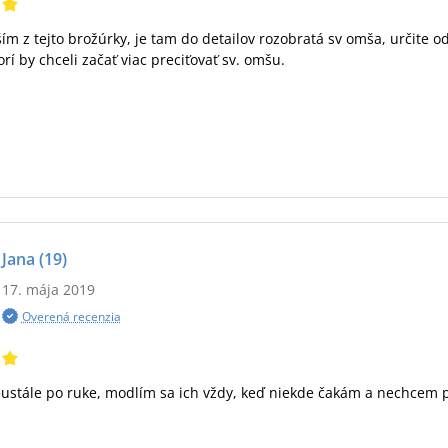
ším z tejto brožúrky, je tam do detailov rozobratá sv omša, určite
orí by chceli začať viac preciťovať sv. omšu.
Jana
(19)
17. mája 2019
Overená recenzia
ustále po ruke, modlím sa ich vždy, keď niekde čakám a nechcem 