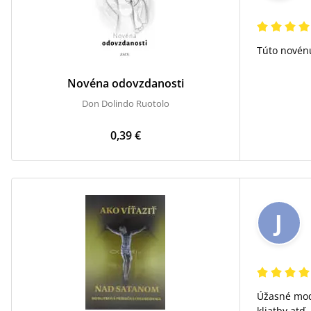
Túto novénu
Novéna odovzdanosti
Don Dolindo Ruotolo
0,39 €
J
Úžasné modl
kliatby atď.