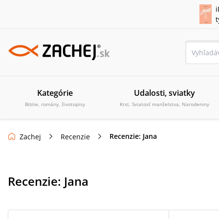
i
Kategórie
Udalosti, sviatky
Biblie, romány, životopisy
Krst, Sviatosť manželstva, Narodeniny
Recenzie: Jana
Zachej
Recenzie
Recenzie:
Jana