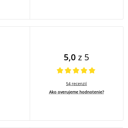
5,0
z 5
54
recenzií
Ako overujeme hodnotenie?