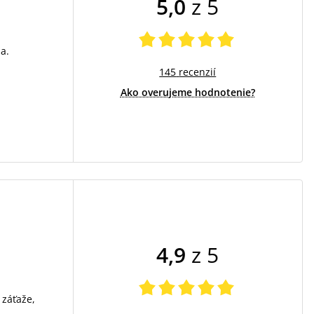
5,0
z 5
a.
145
recenzií
Ako overujeme hodnotenie?
4,9
z 5
 záťaže,