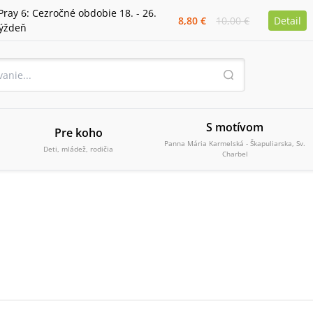
Pray 6: Cezročné obdobie 18. - 26.
8,80 €
10,00 €
Detail
týždeň
S motívom
Pre koho
Panna Mária Karmelská - Škapuliarska, Sv.
Deti, mládež, rodičia
Charbel