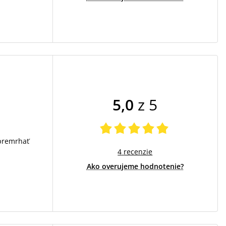
5,0
z 5
premrhať
4
recenzie
Ako overujeme hodnotenie?