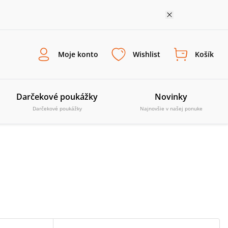
Moje konto
Wishlist
Košík
Darčekové poukážky
Novinky
Darčekové poukážky
Najnovšie v našej ponuke