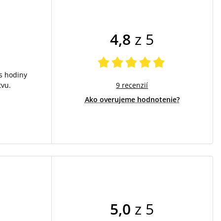
4,8
z 5
s hodiny
9
recenzií
tvu.
Ako overujeme hodnotenie?
5,0
z 5