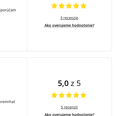
 odporúčam
3
recenzie
Ako overujeme hodnotenie?
5,0
z 5
premrhať
5
recenzií
Ako overujeme hodnotenie?