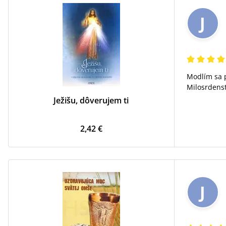
J
Modlím sa 
Milosrdenst
Ježišu, dôverujem ti
2,42 €
J