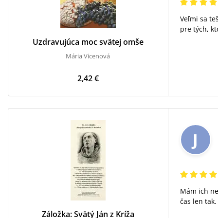
Veľmi sa te
pre tých, kt
Uzdravujúca moc svätej omše
Mária Vicenová
2,42 €
J
Mám ich ne
čas len tak.
Záložka: Svätý Ján z Kríža