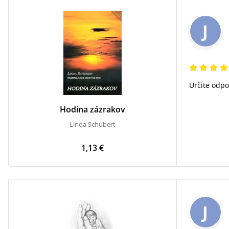
J
Určite odpo
Hodina zázrakov
Linda Schubert
1,13 €
J