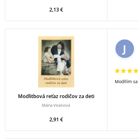
2,13 €
J
Modllím sa 
Modlitbová reťaz rodičov za deti
Mária Vicenová
2,91 €