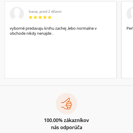
Ivana
,
pred 2 dňami
vyborné predavaju knihu zachej ,lebo normalne v
Per
obchode nikdy nenajde .
100.00% zákazníkov
nás odporúča