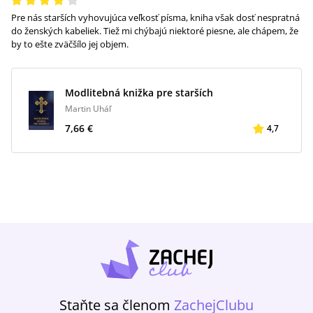
Pre nás starších vyhovujúca veľkosť písma, kniha však dosť nespratná
do ženských kabeliek. Tiež mi chýbajú niektoré piesne, ale chápem, že
by to ešte zväčšílo jej objem.
Modlitebná knižka pre starších
Martin Uháľ
7,66 €
4,7
Staňte sa členom
ZachejClubu