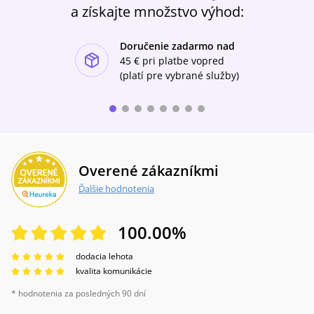
a získajte množstvo výhod:
Doručenie zadarmo nad
ishlist-u
45 €
pri platbe vopred
(platí pre vybrané služby)
Overené zákazníkmi
Ďalšie hodnotenia
100.00
%
dodacia lehota
kvalita komunikácie
* hodnotenia za posledných 90 dní