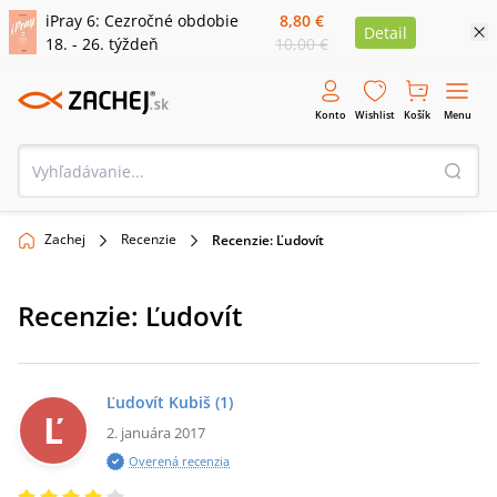
iPray 6: Cezročné obdobie
8,80 €
Detail
18. - 26. týždeň
10,00 €
Konto
Wishlist
Košík
Menu
Zachej
Recenzie
Recenzie: Ľudovít
Recenzie:
Ľudovít
Ľudovít Kubiš
(1)
Ľ
2. januára 2017
Overená recenzia