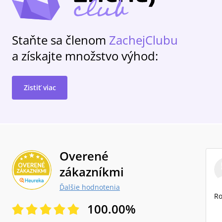
Staňte sa členom
ZachejClubu
a získajte množstvo výhod:
Zistiť viac
Overené
zákazníkmi
Ďalšie hodnotenia
Ro
100.00
%