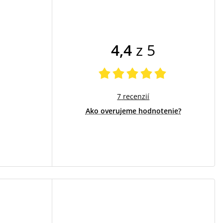
4,4
z 5
7
recenzií
Ako overujeme hodnotenie?