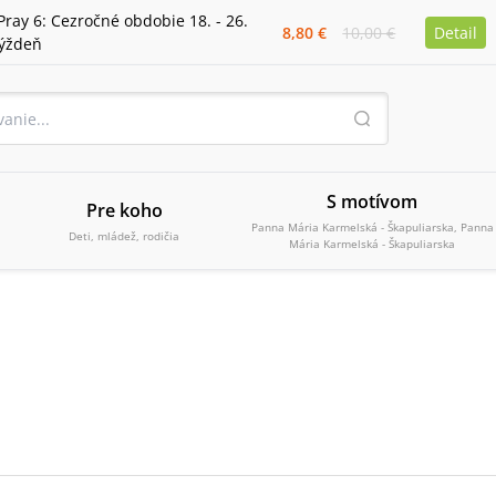
Pray 6: Cezročné obdobie 18. - 26.
8,80 €
10,00 €
Detail
týždeň
S motívom
Pre koho
Panna Mária Karmelská - Škapuliarska, Panna
Deti, mládež, rodičia
Mária Karmelská - Škapuliarska