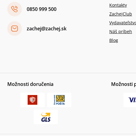
Kontakty
0850 999 500
ZachejClub
Vydavateľstv
zachej@zachej.sk
Náš príbeh
Blog
Možnosti doručenia
Možnosti 