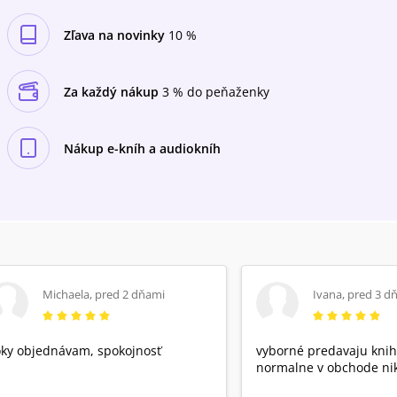
Zľava na novinky
10 %
Za každý nákup
3 % do peňaženky
Nákup e-kníh a audiokníh
Michaela
,
pred 2 dňami
Ivana
,
pred 3 d
ky objednávam, spokojnosť
vyborné predavaju knih
normalne v obchode nik