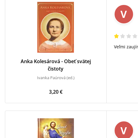
V
Veľmi zaují
Anka Kolesárová - Obeť svätej
čistoty
Ivanka Paúrová (ed.)
3,20 €
V