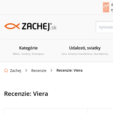
i
Kategórie
Udalosti, sviatky
Biblie, romány, životopisy
Krst, Sviatosť manželstva, Narodeniny
Recenzie: Viera
Zachej
Recenzie
Recenzie:
Viera