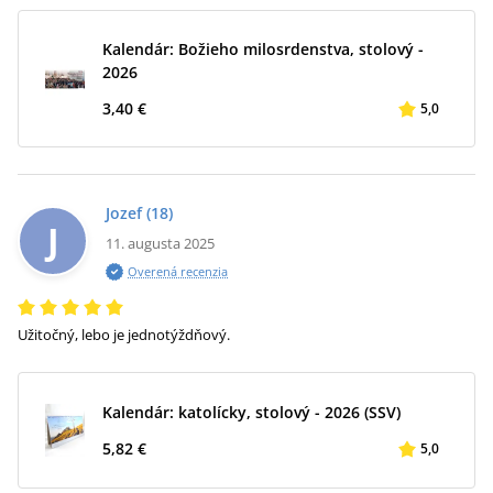
Kalendár: Božieho milosrdenstva, stolový -
2026
3,40 €
5,0
Jozef
(18)
J
11. augusta 2025
Overená recenzia
Užitočný, lebo je jednotýždňový.
Kalendár: katolícky, stolový - 2026 (SSV)
5,82 €
5,0