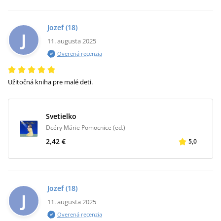
Jozef
(18)
J
11. augusta 2025
Overená recenzia
Užitočná kniha pre malé deti.
Svetielko
Dcéry Márie Pomocnice (ed.)
2,42 €
5,0
Jozef
(18)
J
11. augusta 2025
Overená recenzia