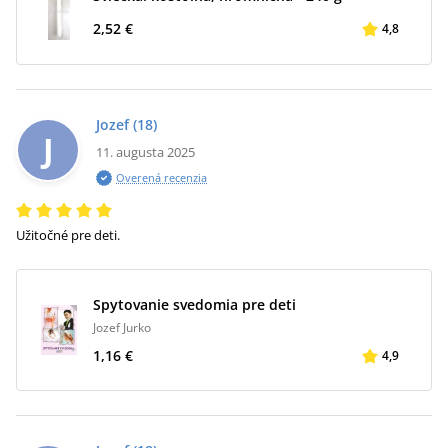
2,52 €
4,8
Jozef
(18)
J
11. augusta 2025
Overená recenzia
Užitočné pre deti.
Spytovanie svedomia pre deti
Jozef Jurko
1,16 €
4,9