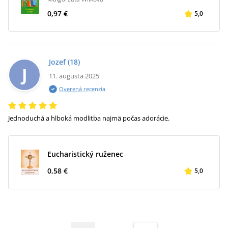
0,97 €
5,0
Jozef
(18)
J
11. augusta 2025
Overená recenzia
Jednoduchá a hlboká modlitba najmä počas adorácie.
Eucharistický ruženec
0,58 €
5,0