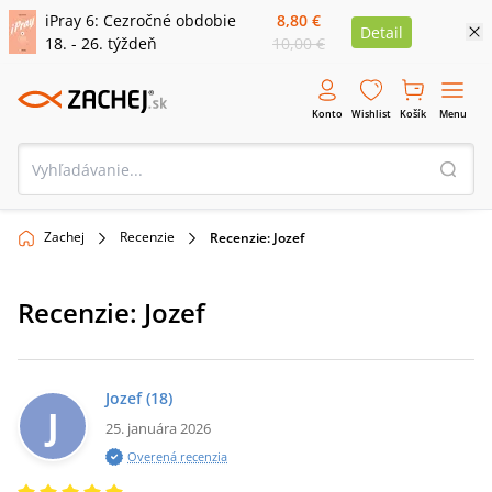
iPray 6: Cezročné obdobie
8,80 €
Detail
18. - 26. týždeň
10,00 €
Konto
Wishlist
Košík
Menu
Zachej
Recenzie
Recenzie: Jozef
Recenzie:
Jozef
Jozef
(18)
J
25. januára 2026
Overená recenzia