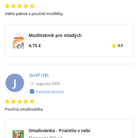
Veľmi pekné a poučné modlitby.
Modlitebník pre mladých
4,75 €
4,9
Jozef
(18)
J
11. augusta 2025
Overená recenzia
Poučná omaľovánka.
Omaľovánka - Priatelia v nebi
Malgorzata Wilková