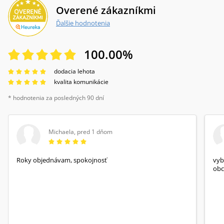
Overené zákazníkmi
Ďalšie hodnotenia
100.00
%
dodacia lehota
kvalita komunikácie
* hodnotenia za posledných 90 dní
Michaela
,
pred 1 dňom
Roky objednávam, spokojnosť
vyb
obc