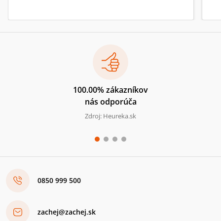
100.00% zákazníkov
nás odporúča
Zdroj: Heureka.sk
0850 999 500
zachej@zachej.sk