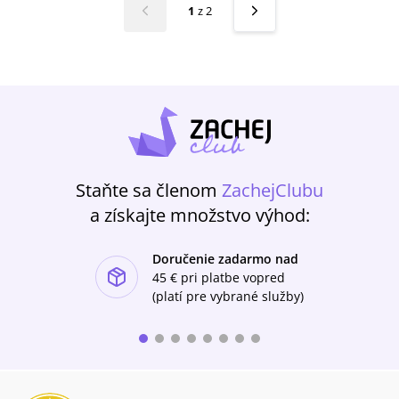
1
z
2
Staňte sa členom
ZachejClubu
a získajte množstvo výhod:
Doručenie zadarmo nad
ishlist-u
45 €
pri platbe vopred
(platí pre vybrané služby)