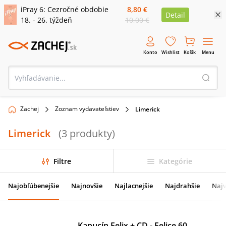
iPray 6: Cezročné obdobie
8,80 €
Detail
18. - 26. týždeň
10,00 €
Konto
Wishlist
Košík
Menu
Zachej
Zoznam vydavateľstiev
Limerick
Limerick
(
3
produkty
)
Filtre
Kategórie
Najobľúbenejšie
Najnovšie
Najlacnejšie
Najdrahšie
Najv
Kapucín Felix + CD - Felice 60