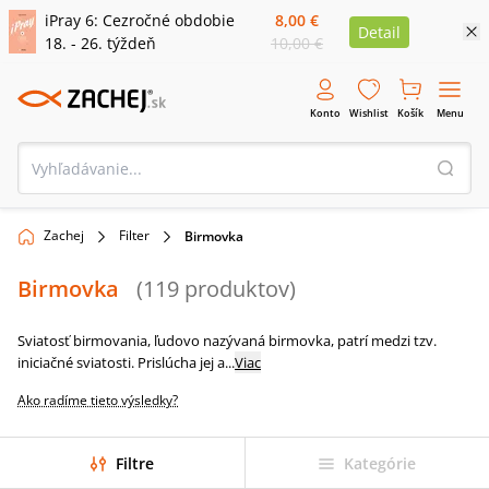
iPray 6: Cezročné obdobie
8,00 €
Detail
18. - 26. týždeň
10,00 €
Konto
Wishlist
Košík
Menu
Zachej
Filter
Birmovka
Birmovka
(
119
produktov
)
Sviatosť birmovania, ľudovo nazývaná birmovka, patrí medzi tzv.
iniciačné sviatosti. Prislúcha jej a
...
Viac
Ako radíme tieto výsledky?
Filtre
Kategórie