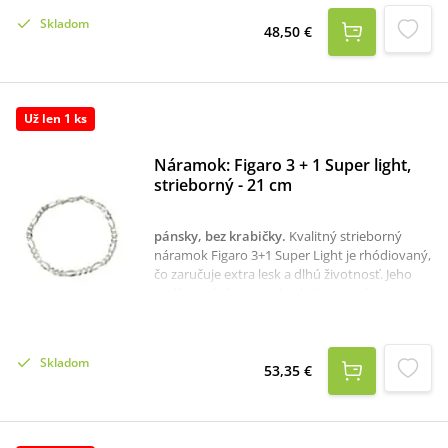
Skladom
48,50 €
Už len 1 ks
Náramok: Figaro 3 + 1 Super light,
strieborný - 21 cm
pánsky, bez krabičky
.
Kvalitný strieborný
náramok Figaro 3+1 Super Light je rhódiovaný,
čo zaručuje extra lesk a dlhú životnosť. Jeho
nadčasový dizajn je vhodný pre mužov.
Náramok je vyrobený zo striebra 925/1000 a je
bez kameňov.Dĺžka: 21 cm
Skladom
53,35 €