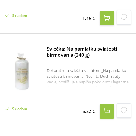
výraznej červenej výplne.Vďaka svojmu
jednoduchému a zároveň výraznému
spracovaniu je odznak vhodný ako darček
Skladom
alebo pamiatka pre mladých veriacich k
1,46 €
birmovke.
Sviečka: Na pamiatku sviatosti
birmovania (340 g)
Dekoratívna sviečka s citátom „Na pamiatku
sviatosti birmovania. Nech ťa Duch Svätý
vedie, posilňuje a napĺňa pokojom“.Elegantná
dekoratívna sviečka s jemným motívom
holubice, symbolom Ducha Svätého, je
krásnou spomienkou na výnimočný deň
birmovania. Citlivý dizajn v kombinácii s
Skladom
duchovným posolstvom robí z tejto sviečky
5,82 €
ideálny dar pre birmovanca – ako pamiatka na
významný duchovný krok.Sviečka je vhodná
nielen ako dar, ale aj ako vkusná dekorácia do
interiéru, ktorá navodí pokojnú a slávnostnú