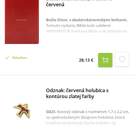
formácii. - doc. ThDr. Juraj Sedláček, PhD., DiS.
červená
Božie Slovo, s deuterokánonickými knihami
.
Tomuto vydaniu Biblie bolo udelené
IMPRIMATUR.Vrecková Biblia v ekumenickom
preklade v peknom výraznom červenom
obale. Slovenský ekumenický preklad Božieho
slova je preklad z pôvodných jazykov a
zabezpečila ho Slovenská biblická spoločnosť.
Skladom
Na tejto práci sa podieľali biblisti, prekladatelia
28,13 €
a jazykovedci zo všetkých kresťanských cirkví
na Slovensku. Na prednej strane obalu sú
naznačené plamienky, na zadnej strane je
horiace srdce. Rez Biblie je ozdobený
červeným ornamentom. Biblia v polotvrdej -
Odznak: červená holubica s
flexi väzbe je ideálna na každodenné
kontúrou zlatej farby
používanie. Odporúčame ako tip na darček.
G023
.
Kovový odznak s rozmerom 1,7 x 2,2 cm,
so zjednodušeným dizajnom holubice, ktorá
tradične symbolizuje Ducha Svätého. Je
zhotovený v kombinácii zlatej kontúry a