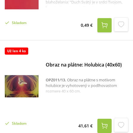
blahoželania: "Duch Svätý je v srdci Tvojom,
Učiteľ a Tešiteľ. Nech Ti je vždy vtedy zdrojom,
jasne ukáže Ti cieľ. Nech Ti stále silu dáva, nech
vedie Ťa do neba, kde je mier a večná sláva
Skladom
pripravená pre Teba."
0,49 €
Už len 4 ks
Obraz na plátne: Holubica (40x60)
OPZ011/13
.
Obraz na plátne s motívom
holubice je vyhotovený v podlhovastom
rozmere 40 x 60 cm.
Skladom
41,61 €