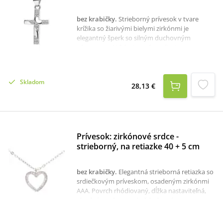
birmovania alebo pre dospelých
veriacich.Hmotnosť: 2,77 g
bez krabičky
.
Strieborný prívesok v tvare
krížika so žiarivými bielymi zirkónmi je
elegantný šperk so silným duchovným
významom. Vďaka jemnému dizajnu a
trblietavému osadeniu je vhodný na
každodenné nosenie aj ako darček pri
výnimočných príležitostiach, ako sú krst,
Skladom
birmovka či narodeniny. materiál:
28,13 €
striebrorozmer: 19 x 11 mmhmotnosť: 0,79
grýdzosť: 925/1000
Prívesok: zirkónové srdce -
strieborný, na retiazke 40 + 5 cm
bez krabičky
.
Elegantná strieborná retiazka so
srdiečkovým príveskom, osadeným zirkónmi
AAA. Povrch rhódiovaný, dĺžka nastaviteľná,
vhodný pre ženy na každodenné
nosenie.materiál: striebrohmotnosť: 1,97
grýdzosť: 925/1000