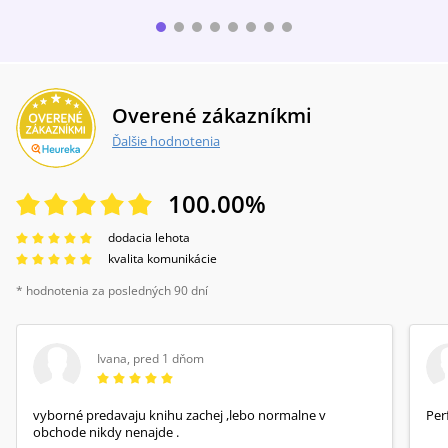
Overené zákazníkmi
Ďalšie hodnotenia
100.00
%
dodacia lehota
kvalita komunikácie
* hodnotenia za posledných 90 dní
Ivana
,
pred 1 dňom
vyborné predavaju knihu zachej ,lebo normalne v
Per
obchode nikdy nenajde .