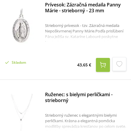
Prívesok: Zázračná medaila Panny
Márie - strieborný - 23 mm
Strieborný prívesok - tzv. Zázračná medaila
Nepoškvrnenej Panny Márie.Podľa prisľúbení
Pána Ježiša sv. Kataríne Labouré poskytne
Matka Božia osobitnú ochranu každému, kto
bude s vierou nosiť posvätenú medailu a bude
Máriu vrúcne vzývať: „Bez hriechu počatá
Panna Mária, oroduj za nás, ktorí sa k tebe
Skladom
utiekame“.Rozmer: 2,3 x 1,6 cm (3 x 1,6 cm s
43,65 €
očkom na retiazku).Prívesok sa dodáva bez
krabičky. Darčekovú krabičku je možné v
prípade záujmu objednať samostatne:
krabička na strieborné šperky
Ruženec: s bielymi perličkami -
strieborný
Strieborný ruženec s elegantnými bielymi
perličkami. Krásna a elegantná pomôcka
modlitby sprevádza kresťanov po celom svete.