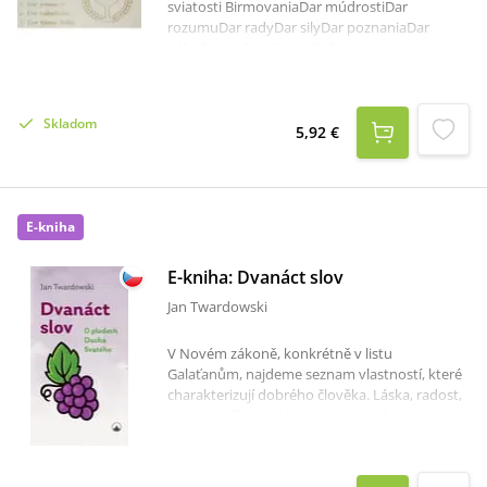
sviatosti BirmovaniaDar múdrostiDar
rozumuDar radyDar silyDar poznaniaDar
nábožnosti Dar Bázne Božej
Skladom
5,92 €
E-kniha
E-kniha: Dvanáct slov
Jan Twardowski
V Novém zákoně, konkrétně v listu
Galaťanům, najdeme seznam vlastností, které
charakterizují dobrého člověka. Láska, radost,
pokoj, trpělivost, shovívavost, vlídnost…
Apoštol Pavel je označuje za plody Ducha
Svatého: on jich uvádí devět, tradice rozšířila
jejich počet na dvanáct. Dvanáct podstatných