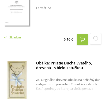
Formát: A4
Skladom
0,10 €
Obálka: Prijatie Ducha Svätého,
drevená - s bielou stužkou​
Z8
.
Originálna drevená obálka na peňažný dar
v elegantnom prevedení.Pozostáva z dvoch
častí: spodnej, do ktorej sa vložia peniaze
alebo darčeková poukážka,a vrchnej posuvnej
časti, ktorá slúži ako uzáver.Vrchný diel má
ozdobný výrez v tvare holubice. Nižšie je nápis