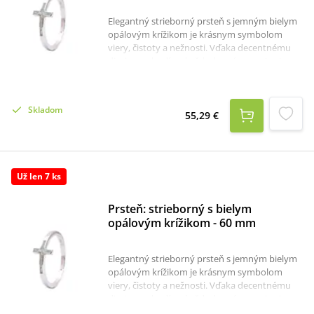
Elegantný strieborný prsteň s jemným bielym
opálovým krížikom je krásnym symbolom
viery, čistoty a nežnosti. Vďaka decentnému
dizajnu sa hodí na každodenné nosenie aj na
výnimočné príležitosti. Prsteň je vyrobený zo
striebra a jeho dominantou je opálový krížik,
ktorý dodáva šperku jemný lesk a elegantný
Skladom
vzhľad.Materiál: striebro 925/1000 s
55,29 €
rhódiovanou povrchovou úpravou,
opálVeľkosť: obvod - 52 mm, priemer - cca 16,5
mm
Už len 7 ks
Prsteň: strieborný s bielym
opálovým krížikom - 60 mm
Elegantný strieborný prsteň s jemným bielym
opálovým krížikom je krásnym symbolom
viery, čistoty a nežnosti. Vďaka decentnému
dizajnu sa hodí na každodenné nosenie aj na
výnimočné príležitosti. Prsteň je vyrobený zo