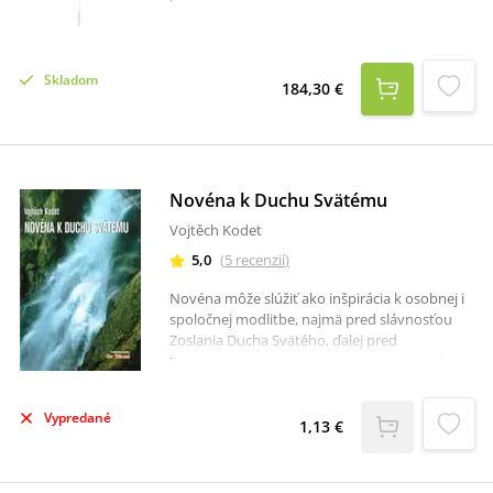
Siahnite po kvalitnom a vkusnom vyhotovení
ruženca, ktorý kombinuje striebro a elegantné
biele perly. Vhodný darček s hlbokým
posolstvom, či spomienka na výnimočné
Skladom
momenty. Rovnako poteší všetkých
184,30 €
mariánskych ctiteľov.
Novéna k Duchu Svätému
Vojtěch Kodet
5,0
(
5
recenzií
)
Novéna môže slúžiť ako inšpirácia k osobnej i
spoločnej modlitbe, najmä pred slávnosťou
Zoslania Ducha Svätého, ďalej pred
birmovaním, v rámci duchovnej obnovy, či
pred dôležitými životnými rozhodnutiami.
Každý deň novény má tri hlavné časti: Čítanie
Vypredané
Božieho slova. Rozjímanie, ku ktorému môže
1,13 €
poslúžiť predložené zamyslenie. Modlitba, do
ktorej vovádza ponúknutý text.Odporúčame
Vám publikácie:Litánie k Duchu Svätému s