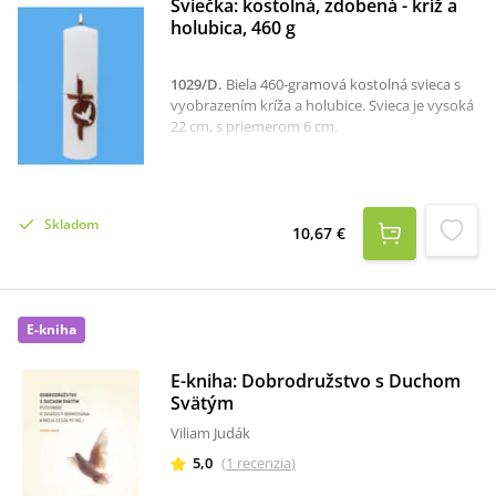
každodennom živote.Rozmery: 11,5 × 20 cm.
Sviečka: kostolná, zdobená - kríž a
holubica, 460 g
1029/D
.
Biela 460-gramová kostolná svieca s
vyobrazením kríža a holubice. Svieca je vysoká
22 cm, s priemerom 6 cm.
Skladom
10,67 €
E-kniha
E-kniha: Dobrodružstvo s Duchom
Svätým
Viliam Judák
5,0
(
1
recenzia
)