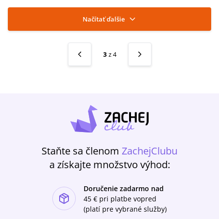
rozjímaniami (2023) Novéna k Duchu Svätému:
Prosba o jeho sedem darov (2024)
Načítať ďalšie
3
z
4
Staňte sa členom
ZachejClubu
a získajte množstvo výhod:
Doručenie zadarmo nad
ishlist-u
45 €
pri platbe vopred
(platí pre vybrané služby)