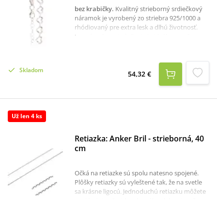
bez krabičky
.
Kvalitný strieborný srdiečkový
náramok je vyrobený zo striebra 925/1000 a
rhódiovaný pre extra lesk a dlhú životnosť.
Jemný a elegantný dizajn je ideálny pre ženy a
skvelo dopĺňa každý outfit. Náramok je bez
kameňov a jeho nastaviteľná dĺžka 18+3 cm
zaručuje pohodlné nosenie pre každé zápästie.
Skladom
54,32 €
Už len 4 ks
Retiazka: Anker Bril - strieborná, 40
cm
Očká na retiazke sú spolu natesno spojené.
Plôšky retiazky sú vyleštené tak, že na svetle
sa krásne ligocú. Jednoduchú retiazku môžete
nosiť minimalisticky ako sólo, alebo si na ňu
môžete zavesiť prívesok. Je vhodná aj ako