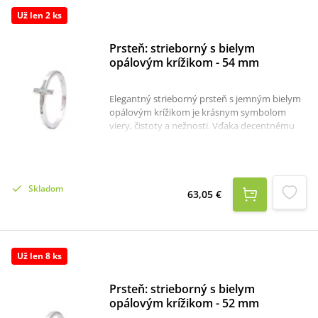
Už len 2 ks
Prsteň: strieborný s bielym
opálovým krížikom - 54 mm
Elegantný strieborný prsteň s jemným bielym
opálovým krížikom je krásnym symbolom
viery, čistoty a nežnosti. Vďaka decentnému
dizajnu sa hodí na každodenné nosenie aj na
výnimočné príležitosti. Prsteň je vyrobený zo
striebra a jeho dominantou je opálový krížik,
ktorý dodáva šperku jemný lesk a elegantný
Skladom
vzhľad.Materiál: striebro 925/1000 s
63,05 €
rhódiovanou povrchovou úpravou,
opálVeľkosť: obvod - 54 mm.
Už len 8 ks
Prsteň: strieborný s bielym
opálovým krížikom - 52 mm