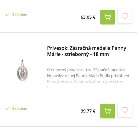
striebra a jeho dominantou je opálový krížik,
ktorý dodáva šperku jemný lesk a elegantný
Skladom
vzhľad.Materiál: striebro 925/1000 s
63,05 €
rhódiovanou povrchovou úpravou,
opálVeľkosť: obvod - 60 mm, priemer - cca 18,9
mm
Prívesok: Zázračná medaila Panny
Márie - strieborný - 18 mm
Strieborný prívesok - tzv. Zázračná medaila
Nepoškvrnenej Panny Márie.Podľa prisľúbení
Pána Ježiša sv. Kataríne Labouré poskytne
Matka Božia osobitnú ochranu každému, kto
bude s vierou nosiť posvätenú medailu a bude
Máriu vrúcne vzývať: „Bez hriechu počatá
Panna Mária, oroduj za nás, ktorí sa k tebe
Skladom
utiekame“.Rozmer: 1,8 x 1,3 cm (25 x 13 cm s
39,77 €
očkom na retiazku). Prívesok sa dodáva bez
krabičky. Darčekovú krabičku je možné v
prípade záujmu objednať samostatne:krabička
na strieborné šperky