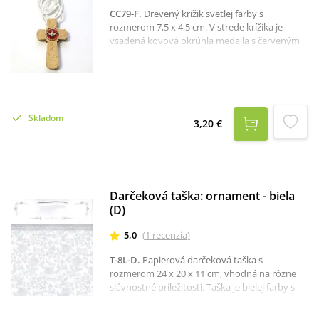
CC79-F
.
Drevený krížik svetlej farby s
rozmerom 7,5 x 4,5 cm. V strede krížika je
vsadená kovová okrúhla medaila s červeným
emailom. Na medaile je znázornená holubica,
preto je krížik vhodný ako darček k birmvovke.
Skladom
3,20 €
Darčeková taška: ornament - biela
(D)
5,0
(
1
recenzia
)
T-8L-D
.
Papierová darčeková taška s
rozmerom 24 x 20 x 11 cm, vhodná na rôzne
slávnostné príležitosti. Taška je bielej farby s
motívom ornamentov. Zmestí sa do nej
niekoľko menších darčekov.