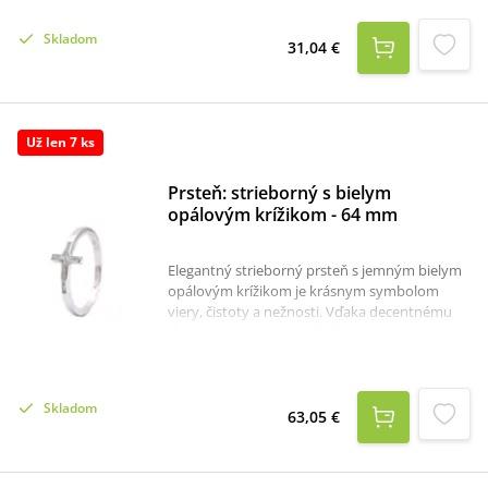
darček.Rýdzosť: 925/1000.Dĺžka: 45 cm.K
dispozícii je aj krabička, ktorú je potrebné v
Skladom
prípade záujmu samostane objednať tu:
31,04 €
krabička na strieborné šperky
Už len 7 ks
Prsteň: strieborný s bielym
opálovým krížikom - 64 mm
Elegantný strieborný prsteň s jemným bielym
opálovým krížikom je krásnym symbolom
viery, čistoty a nežnosti. Vďaka decentnému
dizajnu sa hodí na každodenné nosenie aj na
výnimočné príležitosti. Prsteň je vyrobený zo
striebra a jeho dominantou je opálový krížik,
ktorý dodáva šperku jemný lesk a elegantný
Skladom
vzhľad.Materiál: striebro 925/1000 s
63,05 €
rhódiovanou povrchovou úpravou,
opálVeľkosť: obvod - 64 mm.