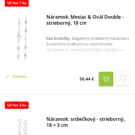
Už len 7 ks
Náramok: Mesiac & Ovál Double -
strieborný, 18 cm
bez krabičky
.
Elegantný strieborný náramok s
brúsenými oválkami vo verzii Double.
Vyrobený zo striebra 925/1000 s rhódiovou
úpravou pre dlhodobý lesk a ochranu proti
černaniu. Jemný, geometrický dizajn a
jedinečný lesk ho robia ideálnym doplnkom na
každý deň aj výnimočné chvíle.
Skladom
50,44 €
Už len 3 ks
Náramok: srdiečkový - strieborný,
18 + 3 cm