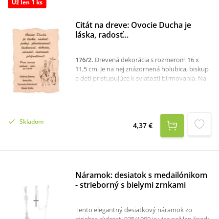
Už len 1 ks
Citát na dreve: Ovocie Ducha je
láska, radosť...
176/2
.
Drevená dekorácia s rozmerom 16 x
11,5 cm. Je na nej znázornená holubica, biskup
a deti pristupujúce k sviatosti birmovania. Na
tabuľke je uvedený biblický citát: Ovocie Ducha
je láska, radosť, pokoj, zhovievavosť, láskavosť,
dobrota, vernosť, miernosť, zdržanlivosť. Proti
tomuto zákona niet. Gal 5,22-23Nižšie sú
Skladom
napísané dary Ducha Svätého: múdrosť,
4,37 €
rozum, rada, sila, poznanie, nábožnosť, bázeň
Božia.Dekorácia je určená na zavesenie a môže
byť peknou pripomienkou na deň birmovky,
ktorá sa nazýva aj sviatosťou kresťanskej
dospelosti.
Náramok: desiatok s medailónikom
- strieborný s bielymi zrnkami
Tento elegantný desiatkový náramok zo