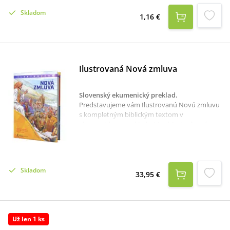
Skladom
1,16 €
Ilustrovaná Nová zmluva
Slovenský ekumenický preklad
.
Predstavujeme vám Ilustrovanú Novú zmluvu
s kompletným biblickým textom v
ekumenickom preklade, ktorý je doplnený o
takmer 500 ilustrácií.Oceníte na dotyk
príjemné prevedenie pevnej väzby s penovou
výplňou.Publikácia je určená pre všetky
vekové kategórie. Vhodné pre birmovky či
Skladom
konfirmácie.Kniha ponúka ucelený biblický
33,95 €
text Novej zmluvy podľa Slovenského
ekumenického prekladu. Tento preklad
Božieho slova z pôvodných jazykov –
hebrejčiny, aramejčiny a gréčtiny – do súčasnej
Už len 1 ks
slovenčiny je spoločným dielom biblistov z