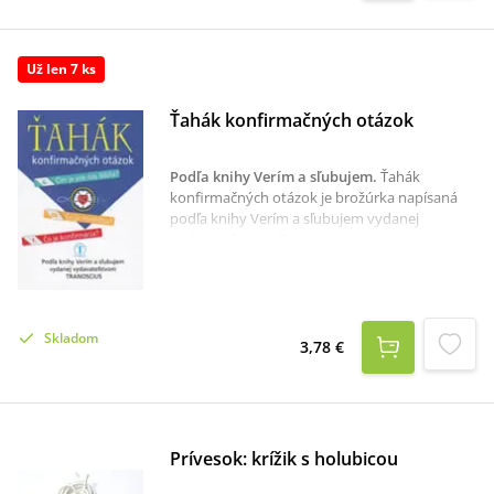
Už len 7 ks
Ťahák konfirmačných otázok
Podľa knihy Verím a sľubujem
.
Ťahák
konfirmačných otázok je brožúrka napísaná
podľa knihy Verím a sľubujem vydanej
vydavateľstvom Tranoscius.
Skladom
3,78 €
Prívesok: krížik s holubicou