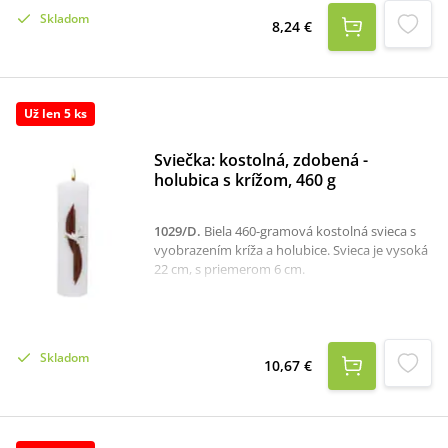
Prijatie Ducha Svätého.Obálka je vyrobená z
Skladom
dreva s celkovým rozmerom 19,3 x 9,7 cm a
8,24 €
má bielu stužku, ktorá slúži na jednoduché
otváranie či zatváranie.Vhodná na peňažný
dar k birmovke.
Už len 5 ks
Sviečka: kostolná, zdobená -
holubica s krížom, 460 g
1029/D
.
Biela 460-gramová kostolná svieca s
vyobrazením kríža a holubice. Svieca je vysoká
22 cm, s priemerom 6 cm.
Skladom
10,67 €