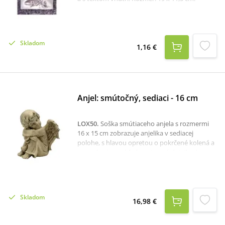
Skladom
1,16 €
Anjel: smútočný, sediaci - 16 cm
LOX50
.
Soška smútiaceho anjela s rozmermi
16 x 15 cm zobrazuje anjelika v sediacej
polohe, s hlavou opretou o pokrčené kolená a
zamysleným pohľadom. Jemné detaily ako
kučeravé vlásky, zložené ruky a realisticky
spracované krídla dodávajú figúrke dojem
tichej nehy a pokoja. Soška je vyrobená z
polyresínu a je ideálnym dekoratívnym
Skladom
doplnkom na cintorín, pamätné miesto alebo
16,98 €
ako symbol spomienky v domácom prostredí.