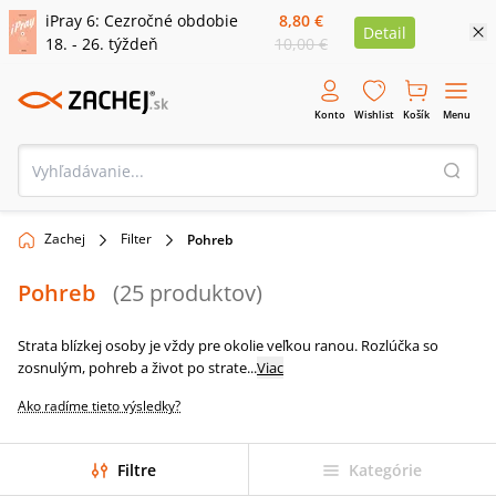
iPray 6: Cezročné obdobie
8,80 €
Detail
18. - 26. týždeň
10,00 €
Konto
Wishlist
Košík
Menu
Zachej
Filter
Pohreb
Pohreb
(
25
produktov
)
Strata blízkej osoby je vždy pre okolie veľkou ranou. Rozlúčka so
zosnulým, pohreb a život po strate
...
Viac
Ako radíme tieto výsledky?
Filtre
Kategórie