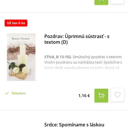
týchto publikovaných úvah... Táto kniha môže
byť obohacujúcim zdrojom inšpirácií pre
viacero kazateľov pri mnohopočetných
pohreboch a rozlúčkach.“ Mons. doc. ThDr.
Už len 6 ks
Dušan Argaláš, PhD. cenzor
Pozdrav: Úprimnú sústrasť - s
textom (D)
STIVA_B 13-102
.
Smútočný pozdrav s textom.
Vnútri pozdravu sa nachádza text: Spoločne s
Vami nikdy nezabudneme na toho, ktorý už
navždy odišiel. Úprimnú sústrasť.
Skladom
1,16 €
Srdce: Spomíname s láskou