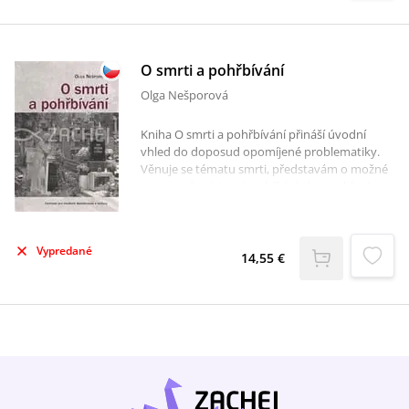
O smrti a pohřbívání
Olga Nešporová
Kniha O smrti a pohřbívání přináší úvodní
vhled do doposud opomíjené problematiky.
Věnuje se tématu smrti, představám o možné
posmrtné existenci, pohřbívání a truchlení v
současné české společnosti. Pro získání
plastičtějšího obrazu i správných interpretací
dnešního stavu autorka připomíná i starší
Vypredané
období. Věří totiž, že bez jejich znalosti nelze
14,55 €
současnou situaci uspokojivě vysvětlit.Kniha
tak přispívá k zodpovězení mnoha aktuálních
otázek:Jak se dnes Češi vyrovnávají s vlastní
smrtelností?Liší se výrazně představy a
postupy věřících a nevěřících osob?Věří Češi v
posmrtnou existenci?Jak mrtvé pohřbíváme a
co to o společnosti vypovídá?Jak se jedinci a
společnost vypořádává se smutkem po smrti