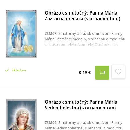
Obrázok smútočný: Panna Mária
Zázračná medaila (s ornamentom)
ZSM07
.
Smútočný obrázok s motívom Panny
Márie Zázračnej medaily, s prosbou o modlitbu
za dušu zomrelého/zomrelej.Obrázok má z
rubovej strany priestor na napísanie mena
zosnulého a text modlitby za zosnulého.
Skladom
0,19 €
Obrázok smútočný: Panna Mária
Sedembolestná (s ornamentom)
ZSM06
.
Smútočný obrázok s motívom Panny
Márie Sedembolestnej, s prosbou o modlitbu