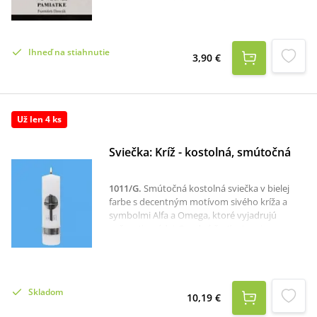
pretože má prehĺbiť v človeku pohľad viery na
ľudský život. Mať po ruke niekoľko myšlienok
preto padne vhod každému kazateľovi. Každý
takýto pohrebný príhovor môžeme doplniť aj
Ihneď na stiahnutie
vhodným príkladom. Práve ním môžeme
3,90 €
lepšie vyjadriť niektorú náboženskú pravdu,
alebo niečo pripomenúť zo života toho alebo
tej, ktorým vzdávame poslednú úctu. Možno
práve ním dokážeme niekoho osloviť alebo
Už len 4 ks
posilniť jeho vieru.
Sviečka: Kríž - kostolná, smútočná
1011/G
.
Smútočná kostolná sviečka v bielej
farbe s decentným motívom sivého kríža a
symbolmi Alfa a Omega, ktoré vyjadrujú
večnosť a nádej. Spodná časť sviece je
ozdobená jemným sivým pásom, čo jej dodáva
dôstojný a vkusný vzhľad. Vhodná na
pohrebné obrady, spomienkové chvíle aj
pietne udalosti v kostole či
Skladom
domácnosti.Rozmer sviece: 22 × 6 cm
10,19 €