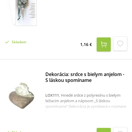
Skladom
1,16 €
Dekorácia: srdce s bielym anjelom -
S láskou spomíname
LOX111
.
Hnedé srdce z polyresínu s bielym
ležiacim anjelom a nápisom „S láskou
spomíname“.Dekorácia je vyrobená v rozmere
9 x 9 cm.