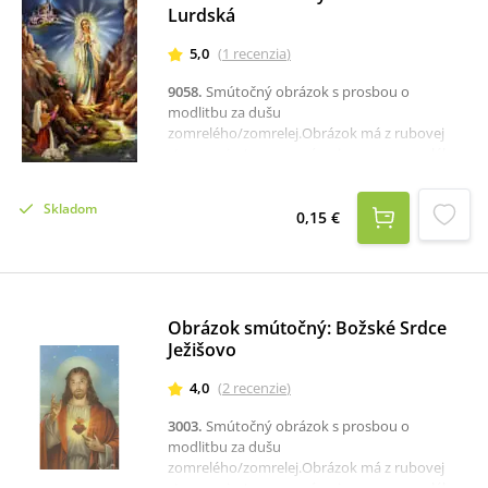
našich zosnulých.
Lurdská
5,0
(
1
recenzia
)
9058
.
Smútočný obrázok s prosbou o
modlitbu za dušu
zomrelého/zomrelej.Obrázok má z rubovej
strany priestor na napísanie mena zosnulého a
text s modlitbou k Najsvätejšiemu Srdcu
Ježišovmu za zosnulého.Rozmer: 6,5 x 10 cm.
Skladom
0,15 €
Obrázok smútočný: Božské Srdce
Ježišovo
4,0
(
2
recenzie
)
3003
.
Smútočný obrázok s prosbou o
modlitbu za dušu
zomrelého/zomrelej.Obrázok má z rubovej