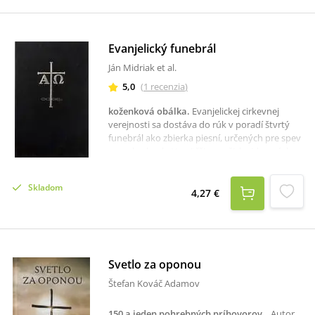
Evanjelický funebrál
Ján Midriak et al.
5,0
(
1
recenzia
)
koženková obálka
.
Evanjelickej cirkevnej
verejnosti sa dostáva do rúk v poradí štvrtý
funebrál ako zbierka piesní, určených pre spev
na pohreboch. Vo väčšine našich cirkevných
zborov bolo a v mnohých aj doposiaľ je
pekným zvykom spievanie pred pohrebom.
Skladom
Piesne a modlitby nového Evanjelického
4,27 €
funebrála možno použiť aj pre tieto príležitosti
v rodine zosnulého, v dome smútku, alebo v
zborových priestoroch.
Svetlo za oponou
Štefan Kováč Adamov
150 a jeden pohrebných príhovorov
.
„Autor