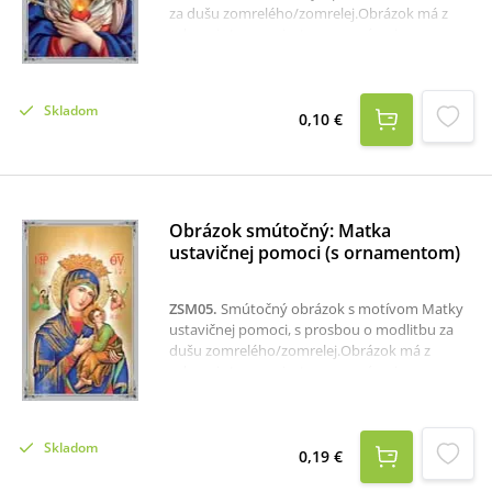
za dušu zomrelého/zomrelej.Obrázok má z
rubovej strany priestor na napísanie mena
zosnulého a text modlitby za zosnulého.
Skladom
0,10 €
Obrázok smútočný: Matka
ustavičnej pomoci (s ornamentom)
ZSM05
.
Smútočný obrázok s motívom Matky
ustavičnej pomoci, s prosbou o modlitbu za
dušu zomrelého/zomrelej.Obrázok má z
rubovej strany priestor na napísanie mena
zosnulého a text modlitby za zosnulého.
Skladom
0,19 €