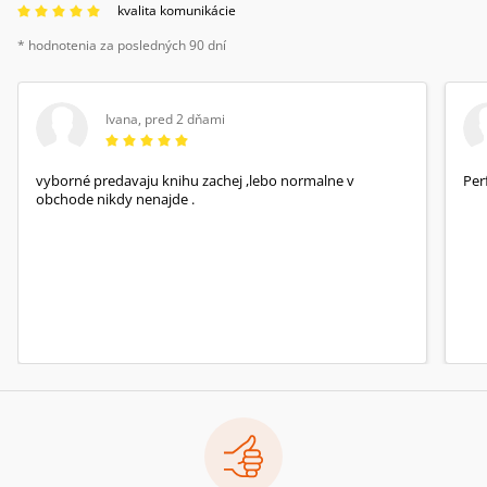
kvalita komunikácie
* hodnotenia za posledných 90 dní
Ivana
,
pred 2 dňami
vyborné predavaju knihu zachej ,lebo normalne v
Per
obchode nikdy nenajde .