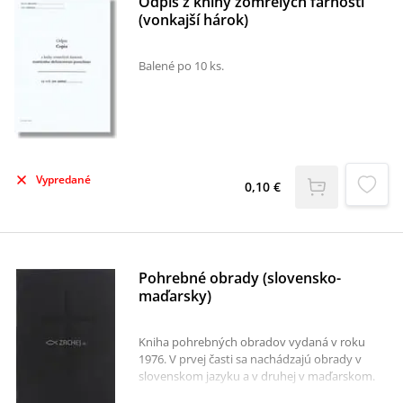
Odpis z knihy zomrelých farnosti
pokračování života.
(vonkajší hárok)
Balené po 10 ks.
Vypredané
0,10 €
Pohrebné obrady (slovensko-
maďarsky)
Kniha pohrebných obradov vydaná v roku
1976. V prvej časti sa nachádzajú obrady v
slovenskom jazyku a v druhej v maďarskom.