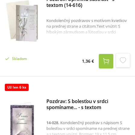
textom (14-616)
Kondolenčný pozdravov s motívom kvietkov
na prednej strane a citátom.Text vnútri: S
hlbokým zármutkom a ľútosťou v srdci
vyslovujeme Úprimnú sústrasť.Pozdrav má
rozmer 19 x 11,5 cm.
Skladom
1,36 €
Už len 6 ks
Pozdrav: S bolesťou v srdci
spomíname... - s textom
14-028
.
Kondolenčný pozdrav s nápisom S
bolesťou v srdci spomíname na prednej strane
a s textom vnútri. Rozmer: 19 x 11,5 cm.