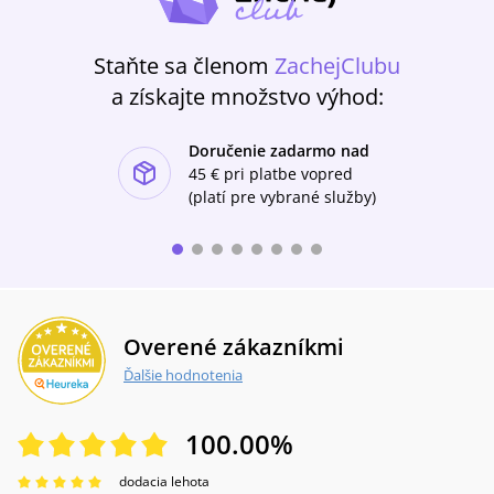
blízkého?Proč se rozšiřuje pohřbívání bez
obřadu a o čem tento fenomén vypovídá?
Vznikají nějaké nové formy pohřebních
Staňte sa členom
ZachejClubu
rituálů?
a získajte množstvo výhod:
Doručenie zadarmo nad
ishlist-u
45 €
pri platbe vopred
(platí pre vybrané služby)
Overené zákazníkmi
Ďalšie hodnotenia
100.00
%
dodacia lehota