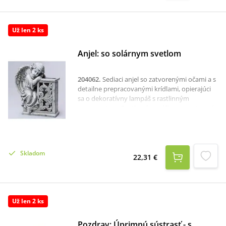
Už len 2 ks
Anjel: so solárnym svetlom
204062
.
Sediaci anjel so zatvorenými očami a s
detailne prepracovanými krídlami, opierajúci
sa o dekoratívny lampáš s rastlinným
ornamentom. Svetlo v lampáši sa po zotmení
automaticky zapne. Solárne napájanie
zaručuje jednoduchú prevádzku bez nutnosti
káblov či batérií. Ideálny ako pietny dar alebo
dekorácia.
Skladom
22,31 €
Už len 2 ks
Pozdrav: Úprimnú sústrasť - s