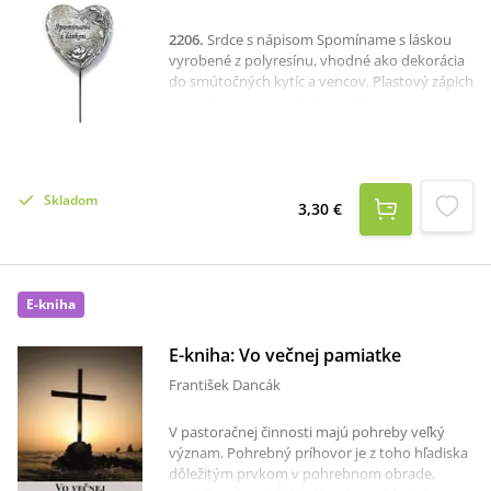
2206
.
Srdce s nápisom Spomíname s láskou
vyrobené z polyresínu, vhodné ako dekorácia
do smútočných kytíc a vencov. Plastový zápich
zo zadnej strany srdiečka je dlhý 11,4
cm.Rozmer srdca je približne 7,5 x 7,3 cm.
Skladom
3,30 €
E-kniha
E-kniha: Vo večnej pamiatke
František Dancák
V pastoračnej činnosti majú pohreby veľký
význam. Pohrebný príhovor je z toho hľadiska
dôležitým prvkom v pohrebnom obrade,