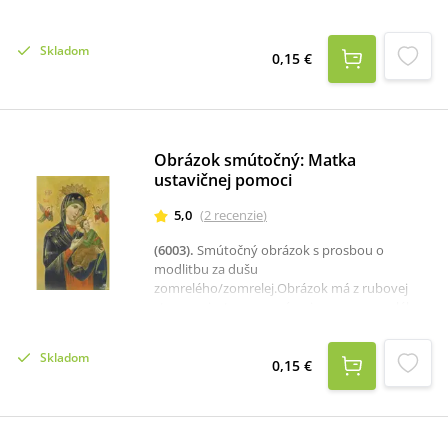
strany priestor na napísanie mena zosnulého a
text s modlitbou k Najsvätejšiemu Srdcu
Ježišovmu za zosnulého.Balené po 100 ks, cena
Skladom
je za 1 ks.Rozmer: 6,5 x 10 cm.
0,15 €
Obrázok smútočný: Matka
ustavičnej pomoci
5,0
(
2
recenzie
)
(6003)
.
Smútočný obrázok s prosbou o
modlitbu za dušu
zomrelého/zomrelej.Obrázok má z rubovej
strany priestor na napísanie mena zosnulého a
text s modlitbou k Najsvätejšiemu Srdcu
Ježišovmu za zosnulého.Balené po 100 ks, cena
Skladom
je za 1 ks.Rozmer: 6,5 x 10 cm.
0,15 €