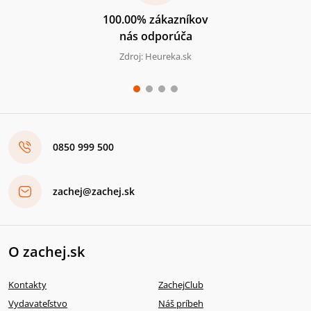
100.00% zákazníkov
nás odporúča
Zdroj: Heureka.sk
0850 999 500
zachej@zachej.sk
O zachej.sk
Kontakty
ZachejClub
Vydavateľstvo
Náš príbeh