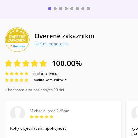
Overené zákazníkmi
Ďalšie hodnotenia
100.00
%
dodacia lehota
kvalita komunikácie
* hodnotenia za posledných 90 dní
Michaela
,
pred 2 dňami
Roky objednávam, spokojnosť
vyb
obc