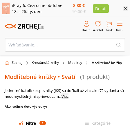
iPray 6: Cezročné obdobie
8,80 €
Detail
18. - 26. týždeň
10,00 €
Konto
Wishlist
Košík
Menu
Zachej
Kresťanské knihy
Modlitby
Modlitebné knižky
Modlitebné knižky
• Svätí
(
1
produkt
)
Jednotné katolícke spevníky (JKS) sa dočkali už viac ako 72 vydaní a sú
neodmysliteľnými sprievodcam
...
Viac
Ako radíme tieto výsledky?
Filtre
Kategórie
1