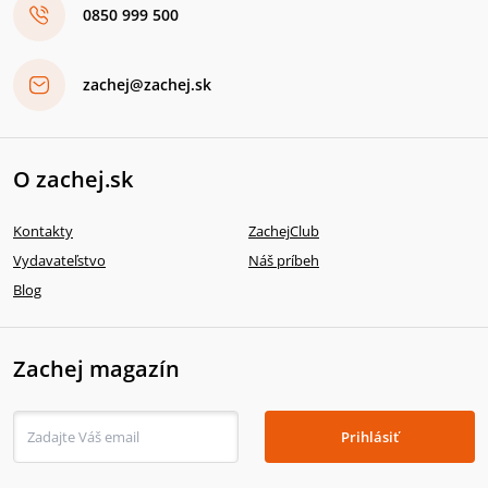
0850 999 500
zachej@zachej.sk
O zachej.sk
Kontakty
ZachejClub
Vydavateľstvo
Náš príbeh
Blog
Zachej magazín
Prihlásiť