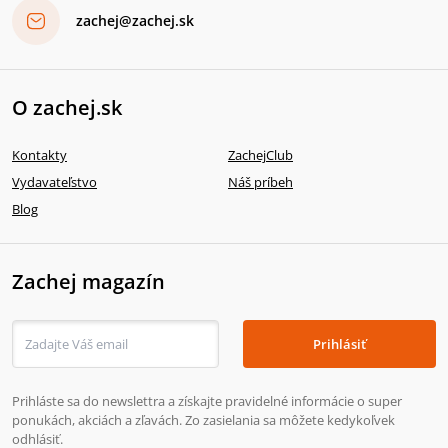
zachej@zachej.sk
O zachej.sk
Kontakty
ZachejClub
Vydavateľstvo
Náš príbeh
Blog
Zachej magazín
Prihlásiť
Prihláste sa do newslettra a získajte pravidelné informácie o super
ponukách, akciách a zľavách. Zo zasielania sa môžete kedykoľvek
odhlásiť.