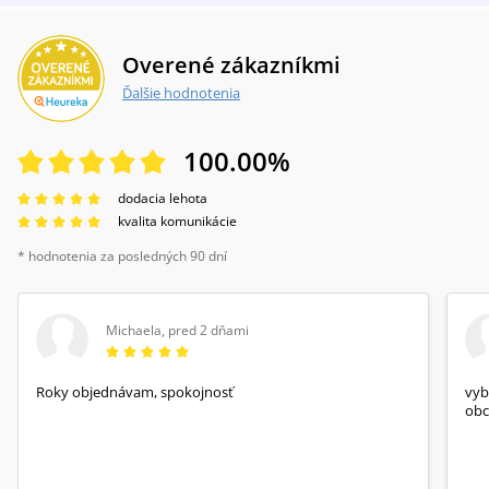
Overené zákazníkmi
Ďalšie hodnotenia
100.00
%
dodacia lehota
kvalita komunikácie
* hodnotenia za posledných 90 dní
Michaela
,
pred 2 dňami
Roky objednávam, spokojnosť
vyb
obc