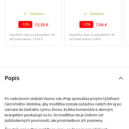
Skladom
Skladom
13,20 €
7,04 €
-
12
%
-
12
%
Najnižšia cena za posledných 30
Najnižšia cena za posledných 30
dní pred zľavou:
13,20 €
dní pred zľavou:
6,40 €
Popis
Po radostnom období Vianoc nás
iPray
sprevádza prvými týždňami
Cezročného obdobia, aby modlitba zostala súčasťou našich dní aj po
návrate do bežného rytmu života. Krátke komentáre k denným
evanjeliám poukazujú na to, že modlitba nie je únikom od
každodenných povinností, ale prostriedkom ich premeny.