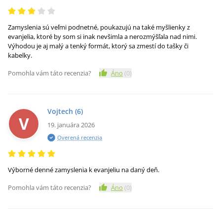
Zamyslenia sú veľmi podnetné, poukazujú na také myšlienky z
evanjelia, ktoré by som si inak nevšimla a nerozmýšľala nad nimi.
Výhodou je aj malý a tenký formát, ktorý sa zmestí do tašky či
kabelky.
Pomohla vám táto recenzia?
Áno
(
0
)
Vojtech
(6)
V
19. januára 2026
Overená recenzia
Výborné denné zamyslenia k evanjeliu na daný deň.
Pomohla vám táto recenzia?
Áno
(
0
)