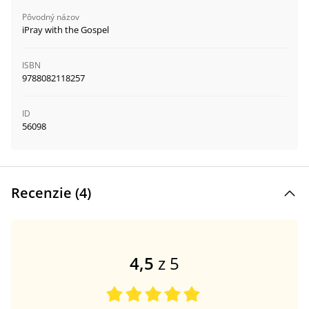
Pôvodný názov
iPray with the Gospel
ISBN
9788082118257
ID
56098
Recenzie (
4
)
4,5
z 5