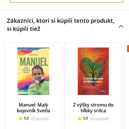
Zákazníci, ktorí si kúpili tento produkt,
si kúpili tiež
Manuel: Malý
Z výšky stromu do
bojovník Svetla
hĺbky srdca
5,0
(
9
recenzií
)
5,0
(
3
recenzie
)