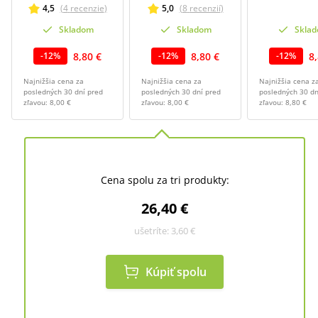
4,5
(
4
recenzie
)
5,0
(
8
recenzií
)
Skladom
Skladom
Skla
8,80 €
8,80 €
8
-
12
%
-
12
%
-
12
%
Najnižšia cena za
Najnižšia cena za
Najnižšia cena z
posledných 30 dní pred
posledných 30 dní pred
posledných 30 dn
zľavou:
8,00 €
zľavou:
8,00 €
zľavou:
8,80 €
Cena spolu za tri produkty:
26,40 €
ušetríte:
3,60 €
Kúpiť spolu