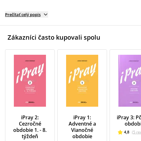
Prečítať celý popis
Zákazníci často kupovali spolu
iPray 2:
iPray 1:
iPray 3: P
Cezročné
Adventné a
obdob
obdobie 1. - 8.
Vianočné
4,8
(
5
re
týždeň
obdobie