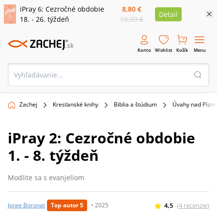
iPray 6: Cezročné obdobie
8,80 €
Detail
18. - 26. týždeň
10,00 €
Konto
Wishlist
Košík
Menu
Zachej
Kresťanské knihy
Biblia a štúdium
Úvahy nad Pís
iPray 2: Cezročné obdobie
1. - 8. týždeň
Modlite sa s evanjeliom
4,5
(
4
recenzie
)
Jorge Boronat
Top autor 5
•
2025