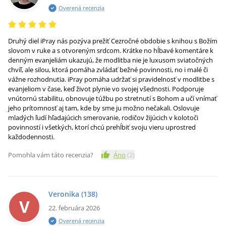
Overená recenzia
Druhý diel iPray nás pozýva prežiť Cezročné obdobie s knihou s Božím
slovom v ruke a s otvoreným srdcom. Krátke no hĺbavé komentáre k
denným evanjeliám ukazujú, že modlitba nie je luxusom sviatočných
chvíľ, ale silou, ktorá pomáha zvládať bežné povinnosti, no i malé či
vážne rozhodnutia. iPray pomáha udržať si pravidelnosť v modlitbe s
evanjeliom v čase, keď život plynie vo svojej všednosti. Podporuje
vnútornú stabilitu, obnovuje túžbu po stretnutí s Bohom a učí vnímať
jeho prítomnosť aj tam, kde by sme ju možno nečakali. Oslovuje
mladých ľudí hľadajúcich smerovanie, rodičov žijúcich v kolotoči
povinností i všetkých, ktorí chcú prehĺbiť svoju vieru uprostred
každodennosti.
Pomohla vám táto recenzia?
Áno
(
2
)
Veronika
(138)
V
22. februára 2026
Overená recenzia