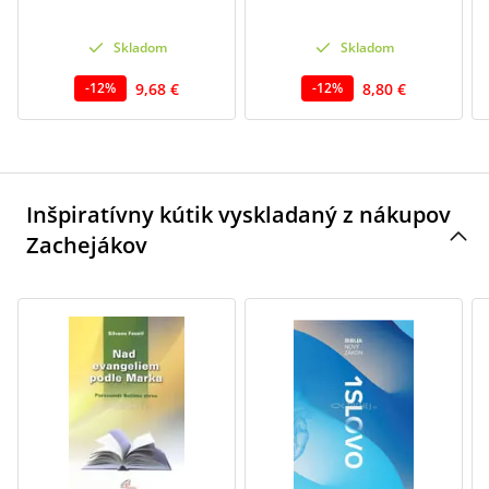
Skladom
Skladom
9,68 €
8,80 €
-
12
%
-
12
%
Inšpiratívny kútik vyskladaný z nákupov
Zachejákov