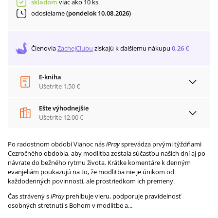
skladom
viac ako 10 ks
odosielame
(pondelok 10.08.2026)
Členovia
ZachejClubu
získajú
k ďalšiemu nákupu
0,26 €
E-kniha
Ušetríte
1,50 €
Ešte výhodnejšie
Ušetríte
12,00 €
Po radostnom období Vianoc nás
iPray
sprevádza prvými týždňami
Cezročného obdobia, aby modlitba zostala súčasťou našich dní aj po
návrate do bežného rytmu života. Krátke komentáre k denným
evanjeliám poukazujú na to, že modlitba nie je únikom od
každodenných povinností, ale prostriedkom ich premeny.
Čas strávený s
iPray
prehlbuje vieru, podporuje pravidelnosť
osobných stretnutí s Bohom v modlitbe a...