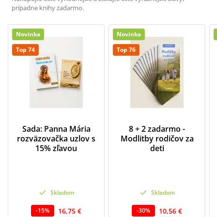
prípadne knihy zadarmo.
Novinka
Novinka
Top 74
Top 76
Sada: Panna Mária
8 + 2 zadarmo -
rozväzovačka uzlov s
Modlitby rodičov za
15% zľavou
deti
Skladom
Skladom
16,75 €
10,56 €
-
15
%
-
30
%