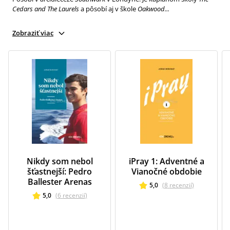
Cedars and The Laurels
a pôsobí aj v škole
Oakwood...
Zobraziť viac
Nikdy som nebol
iPray 1: Adventné a
šťastnejší: Pedro
Vianočné obdobie
Ballester Arenas
5,0
(
8
recenzií
)
5,0
(
6
recenzií
)