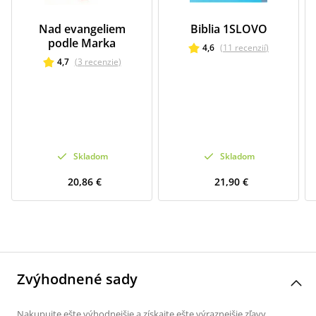
Nad evangeliem
Biblia 1SLOVO
podle Marka
4,6
(
11
recenzií
)
4,7
(
3
recenzie
)
Skladom
Skladom
20,86 €
21,90 €
Zvýhodnené sady
Nakupujte ešte výhodnejšie a získajte ešte výraznejšie zľavy,