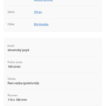
Séria
iPray
Filter
Birmovka
Jazyk
slovenský jazyk
Počet strán
160 strán
Väzba
flexi väzba (polotvrdá)
Rozmer
110 x 180 mm