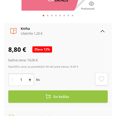
Prelistovať
Kniha
Ušetríte
1,20 €
8,80 €
Zľava
12
%
bežná cena:
10,00 €
Najnižšia cena za posledných 30 dní pred zľavou:
8,00 €
-
+
ks
Do košíka