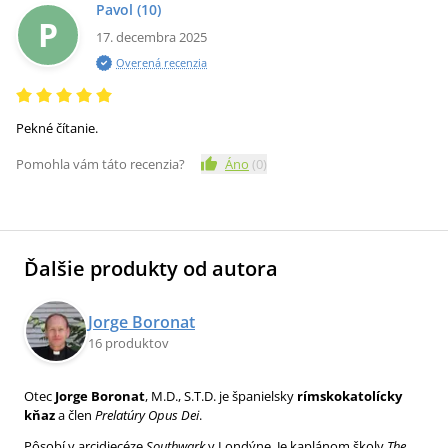
Pavol
(10)
P
17. decembra 2025
Overená recenzia
Pekné čítanie.
Pomohla vám táto recenzia?
Áno
(
0
)
Ďalšie produkty od autora
Jorge Boronat
16 produktov
Otec
Jorge Boronat
, M.D., S.T.D. je španielsky
rímskokatolícky
kňaz
a člen
Prelatúry Opus Dei
.
Pôsobí v arcidiecéze
Southwark
v Londýne. Je kaplánom školy
The