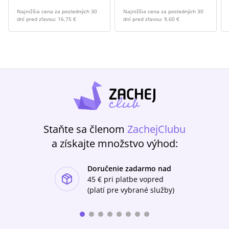
Najnižšia cena za posledných 30
Najnižšia cena za posledných 30
dní pred zľavou:
16,75 €
dní pred zľavou:
9,60 €
Staňte sa členom
ZachejClubu
a získajte množstvo výhod:
Doručenie zadarmo nad
ishlist-u
45 €
pri platbe vopred
(platí pre vybrané služby)