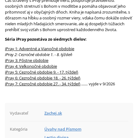
Čas strávený s
iPray
prehlbuje vieru, podporuje pravidelnosť
osobných stretnutí s Bohom v modlitbe a pomáha objavovať jeho
prítomnosť aj v obyčajných dňoch. Kniha je napísaná zrozumiteľne, s
dôrazom na hĺbku a osobný rozmer viery, vďaka čomu dokáže osloviť
nielen mladých hľadajúcich smerovanie, ale aj dospelých túžiacich
prehĺbiť svoj vzťah s Bohom uprostred každodenného života.
Séria iPray pozostáva zo siedmych dielov:
iPray 1: Adventné a Vianočné obdobie
iPray 2: Cezročné obdobie 1. - 8. týždeň
iPray 3: Pôstne obdobie
iPray 4: Veľkonočné obdobie
iPray 5: Cezročné obdobie 9. - 17. týždeň
iPray 6: Cezročné obdobie 18. - 26. týždeň
iPray 7: Cezročné obdobie 27. - 34. týždeň
.......
vyjde v 9/2026
Vydavateľ
Zachej.sk
Kategória
Úvahy nad Písmom
Lectio divina