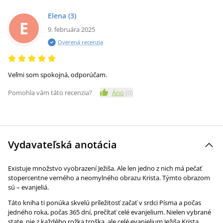
Elena
(3)
E
9. februára 2025
Overená recenzia
Veľmi som spokojná, odporúčam.
Pomohla vám táto recenzia?
Áno
(
0
)
Vydavateľská anotácia
Existuje množstvo vyobrazení Ježiša. Ale len jedno z nich má pečať
stopercentne verného a neomylného obrazu Krista. Týmto obrazom
sú – evanjeliá.
Táto kniha ti ponúka skvelú príležitosť začať v srdci Písma a počas
jedného roka, počas 365 dní, prečítať celé evanjelium. Nielen vybrané
state, nie z každého rožka troška, ale celé evanjelium Ježiša Krista,