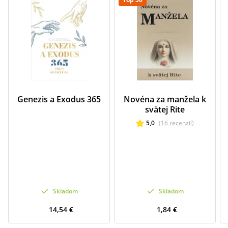
Genezis a Exodus 365
Novéna za manžela k
svätej Rite
5,0
(
16
recenzií
)
Skladom
Skladom
14,54 €
1,84 €