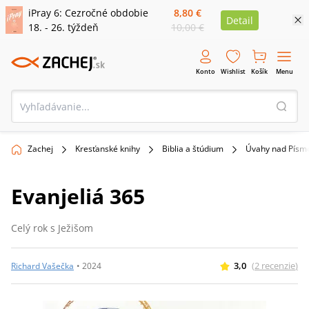
iPray 6: Cezročné obdobie
8,80 €
Detail
18. - 26. týždeň
10,00 €
Konto
Wishlist
Košík
Menu
Zachej
Kresťanské knihy
Biblia a štúdium
Úvahy nad Pís
Evanjeliá 365
Celý rok s Ježišom
3,0
(
2
recenzie
)
Richard Vašečka
•
2024