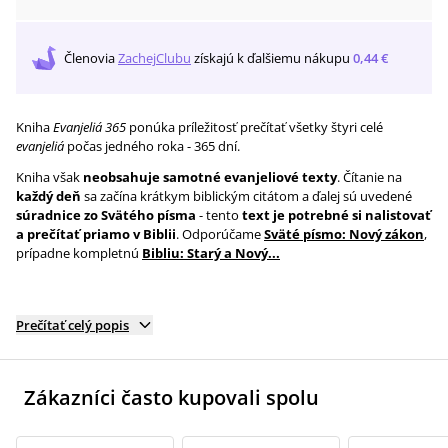
Členovia
ZachejClubu
získajú
k ďalšiemu nákupu
0,44 €
Kniha
Evanjeliá 365
ponúka príležitosť prečítať všetky štyri celé
evanjeliá
počas jedného roka - 365 dní.
Kniha však
neobsahuje samotné evanjeliové texty
. Čítanie na
každý deň
sa začína krátkym biblickým citátom a ďalej sú uvedené
súradnice zo Svätého písma
- tento
text je potrebné si nalistovať
a prečítať priamo v Biblii
. Odporúčame
Sväté písmo: Nový zákon
,
prípadne kompletnú
Bibliu: Starý a Nový...
Prečítať celý popis
Zákazníci často kupovali spolu