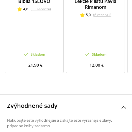
Biblia 1SLOVO
Lekcie k listu Pavla
Rimanom
4,6
(
11
recenzií
)
5,0
(
6
recenzií
)
Skladom
Skladom
21,90 €
12,00 €
Zvýhodnené sady
Nakupujte ešte výhodnejšie a získajte ešte výraznejšie zľavy,
prípadne knihy zadarmo.