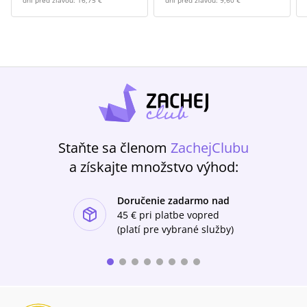
dní pred zľavou:
16,75 €
dní pred zľavou:
9,60 €
Staňte sa členom
ZachejClubu
a získajte množstvo výhod:
Doručenie zadarmo nad
ishlist-u
45 €
pri platbe vopred
(platí pre vybrané služby)