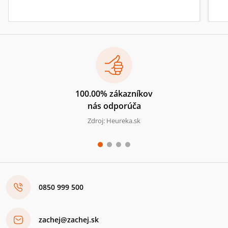
100.00% zákazníkov
nás odporúča
Zdroj: Heureka.sk
0850 999 500
zachej@zachej.sk