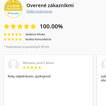
Overené zákazníkmi
Ďalšie hodnotenia
100.00
%
dodacia lehota
kvalita komunikácie
* hodnotenia za posledných 90 dní
Michaela
,
pred 2 dňami
Roky objednávam, spokojnosť
vyb
obc