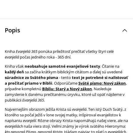
Popis
Kniha
Evanjeliá 365
ponúka príležitosť prečítať všetky štyri celé
evanjeliá
počas jedného roka - 365 dní.
Kniha však
neobsahuje samotné evanjeliové texty
. Čítanie na
každý deň
sa začína krátkym biblickým citátom a ďalej sú uvedené
súradnice zo Svätého písma
- tento
text je potrebné si nalistovať
a prečítať priamo v Biblii
. Odporúčame
Sväté písmo: Nový zákon
,
prípadne kompletnú
Bibliu: Starý a Nový zákon
. Nasleduje
zamyslenie k danému prečítanému úryvku, ktoré už opäť nájdeme v
publikácii
Evanjeliá 365
.
Najvernejším obrazom Ježiša Krista sú
evanjeliá
. Ten istý Duch Svätý, z
ktorého sa počal Ježiš v lone svojej matky, inšpiroval evanjelistov k
napísaniu
evanjelií.
Rôzne obrazy Krista napomáhajú našej viere, ale na
evanjeliách
naša viera stojí. Veľmi známy je výrok svätého Hieronyma:
kto nepozná Písmo, nepozná Krista
. Hádam najviac to platí o
evanjeliách
,