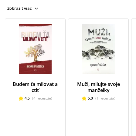
Zobraziť viac
Budem ťa milovať a
Muži, milujte svoje
ctiť
manželky
4,5
(
4
recenzie
)
5,0
(
1
recenzia
)