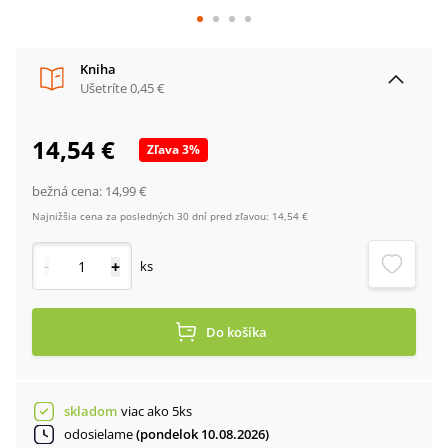
Kniha
Ušetríte
0,45 €
14,54 €
Zľava
3
%
bežná cena:
14,99 €
Najnižšia cena za posledných 30 dní pred zľavou:
14,54 €
-
+
ks
Do košíka
skladom
viac ako 5ks
odosielame
(pondelok 10.08.2026)