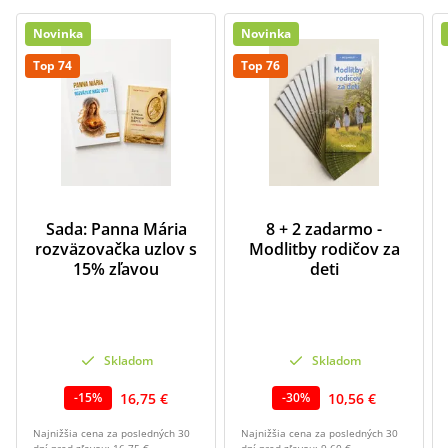
Novinka
Novinka
Top 74
Top 76
Sada: Panna Mária
8 + 2 zadarmo -
rozväzovačka uzlov s
Modlitby rodičov za
15% zľavou
deti
Skladom
Skladom
16,75 €
10,56 €
-
15
%
-
30
%
Najnižšia cena za posledných 30
Najnižšia cena za posledných 30