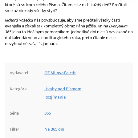
ktoré sú srdcom celého Písma. Čítame si z nich každý deň? Prečítali
sme už niekedy všetky štyri?
Richard Vašečka
nás povzbudzuje, aby sme prečítali všetky časti
evanjelia a získali tak kompletný obraz Pána Ježiša. Kniha
Evanjelium
365
je na to ideálnym pomocníkom. Jednotlivé dni nie sú naviazané na
dni kalendárneho alebo liturgického roka, preto čítanie nie je
nevyhnutné začať 1. januára.
Vydavateľ
OZ Milovať a ctiť
Kategória
Úvahy nad Písmom
Rozjímania
Séria
365
Filter
Na 365 dní