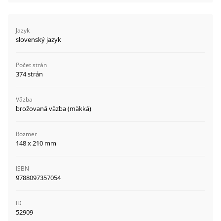
Jazyk
slovenský jazyk
Počet strán
374 strán
Väzba
brožovaná väzba (mäkká)
Rozmer
148 x 210 mm
ISBN
9788097357054
ID
52909