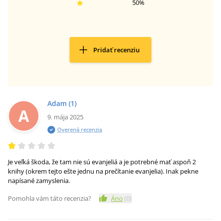
50
%
Pridať recenziu
Adam
(1)
A
9. mája 2025
Overená recenzia
Je veľká škoda, že tam nie sú evanjeliá a je potrebné mať aspoň 2
knihy (okrem tejto ešte jednu na prečítanie evanjelia). Inak pekne
napísané zamyslenia.
Pomohla vám táto recenzia?
Áno
(
0
)