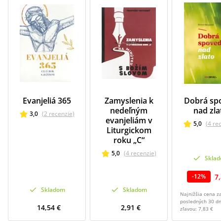
Evanjeliá 365
Zamyslenia k
Dobrá sp
nedeľným
nad zla
3,0
(
2
recenzie
)
evanjeliám v
5,0
(
4
re
Liturgickom
roku „C“
5,0
(
4
recenzie
)
Skla
7
-
12
%
Skladom
Skladom
Najnižšia cena z
posledných 30 dn
14,54 €
2,91 €
zľavou:
7,83 €