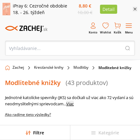
iPray 6: Cezročné obdobie
8,80 €
Detail
18. - 26. týždeň
10,00 €
Konto
Wishlist
Košík
Menu
Zachej
Kresťanské knihy
Modlitby
Modlitebné knižky
Modlitebné knižky
(
43
produktov
)
Jednotné katolícke spevníky (JKS) sa dočkali už viac ako 72 vydaní a sú
neodmysliteľnými sprievodcam
...
Viac
Ako radíme tieto výsledky?
Filtre
Kategórie