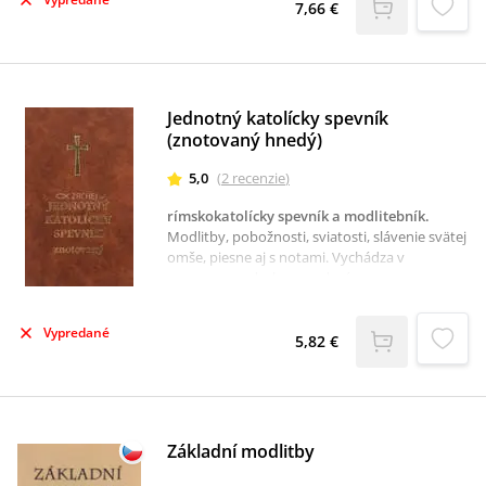
Bohom prostredníctvom modlitby a aby ju
7,66 €
nepovažovali za príkaz, ale za niečo, čo robia
dobrovoľne.Pestré ilustrácie, ktoré zobrazujú
pravé kresťanské hodnoty sa dieťaťu
nepochybne zapíšu do srdiečka. Kniha Moje
prvé modlitbičky obsahuje 120 krátkych
Jednotný katolícky spevník
modlitieb písaných detským jazykom, aby boli
(znotovaný hnedý)
pre mne čo najprístupnejšie.
5,0
(
2
recenzie
)
rímskokatolícky spevník a modlitebník
.
Modlitby, pobožnosti, sviatosti, slávenie svätej
omše, piesne aj s notami. Vychádza v
upravenom, druhom vydaní.
Vypredané
5,82 €
Základní modlitby