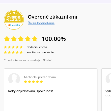
Overené zákazníkmi
Ďalšie hodnotenia
100.00
%
dodacia lehota
kvalita komunikácie
* hodnotenia za posledných 90 dní
Michaela
,
pred 2 dňami
Roky objednávam, spokojnosť
vyb
obc