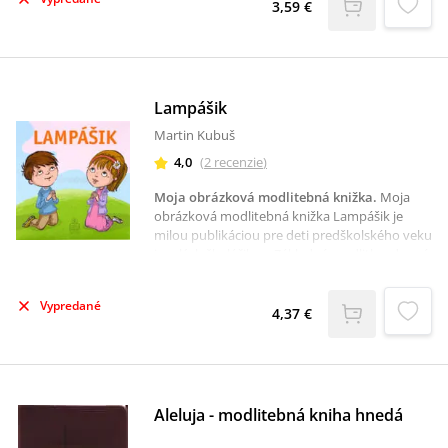
ľudí, ktorých deti stretli a za veci, ktoré sa im
3,59 €
počas dňa stali. Modlitba je jedným zo
základných krokov viery, ktoré deti učia
rodičia.
Lampášik
Martin Kubuš
4,0
(
2
recenzie
)
Moja obrázková modlitebná knižka
.
Moja
obrázková modlitebná knižka Lampášik je
milou publikáciou pre deti predškolského veku
i malých školáčikov. Základné modlitby, denné
modlitby, sviatosti, život Pána Ježiša, modlitby
k Duchu Svätému i svätcom sú doplnené
Vypredané
farebnými obrázkami.
4,37 €
Aleluja - modlitebná kniha hnedá