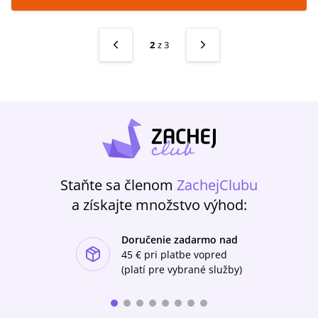
2
z
3
Staňte sa členom
ZachejClubu
a získajte množstvo výhod:
Doručenie zadarmo nad
ishlist-u
45 €
pri platbe vopred
(platí pre vybrané služby)