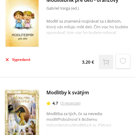
Modlitebník pre deti - oranžový
Gabriel Varga (ed.)
Modliť sa znamená rozprávať sa s Bohom,
ktorý vás miluje, milé deti. Čím viac ho budete
spoznávať, tým viac ho budete milovať.
Knižočka vám prináša základné vedomosti z
katechizmu, modlitby a výber najspievanejších
liturgických piesní. Vychádza v praktickom
formáte, vhodnom do malej rúčky.K dispozícii
Vypredané
je aj Obal na modlitebník. Dostupné tiež v
3,20 €
rámci sady za zvýhodnenú cenu.
Modlitby k svätým
4,7
(
3
recenzie
)
Modlitba za tých, čo sa nevedia
modliťPobožnosť k Božiemu
milosrdenstvuModlitba k sv. Pátrovi
PioviModlitba k sv. Júdovi TadeášoviModlitba