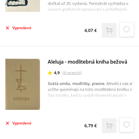
dočkal už 20. vydania. Tentokrát vychádza v
novom grafickom spracovaní s príťažlivými
ilustráciami. K dispozícii je aj priehľadný obal
na túto modlitebnú knižku.
Vypredané
4,07 €
Aleluja - modlitebná kniha bežová
4,9
(
8
recenzií
)
Svätá omša, modlitby, piesne
.
Mnohí z vás si
určite spomínajú na túto modlitebnú knižku z
čias totality, keď ju vydali slovenskí jezuiti v
Kanade, v období obmedzovania náboženskej
slobody u nás. Teraz vám ponúkame nové
vydanie tejto modlitebnej knižky. Jej cieľom je
pomáhať všetkým, ktorí ju budú používať,
Vypredané
modliť sa v duchu Cirkvi, s Cirkvou, v
6,79 €
spoločenstve veriacich i osobne, pomáhať k
aktívnej účasti na liturgii a pri účinnom