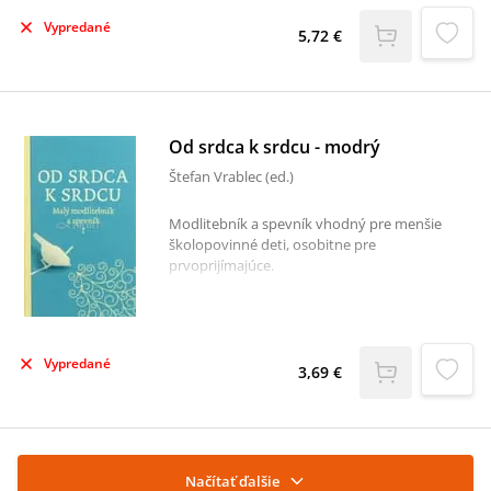
mojim modlitbám, počuje, čo mu pošepkám.
Vypredané
Sotva nájdete lepší spôsob, ako zakončiť deň s
5,72 €
dieťaťom, než pomyslením na veľkú Božiu
lásku. Jednoduché biblické verše, rýmovaný
text a krátke modlitbičky povzbudia maličkých
k vďačnosti, i ku chvíľke strávenej s Bohom
skôr, než zatvoria ospanlivé očká.
Od srdca k srdcu - modrý
Štefan Vrablec (ed.)
Modlitebník a spevník vhodný pre menšie
školopovinné deti, osobitne pre
prvoprijímajúce.
Vypredané
3,69 €
Načítať ďalšie