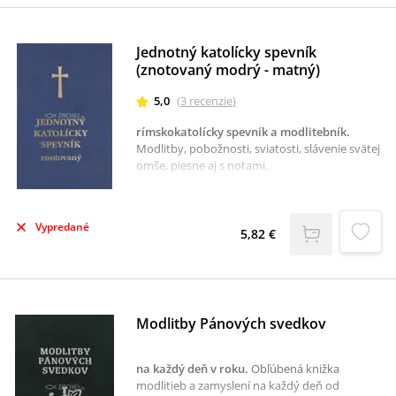
dôrazom na láskavosť, vďačnosť a
každodenné situácie, s ktorými sa deti môžu
ľahko stotožniť. Knižka je ideálna na spoločné
Jednotný katolícky spevník
chvíle modlitby v rodinnom kruhu.
(znotovaný modrý - matný)
5,0
(
3
recenzie
)
rímskokatolícky spevník a modlitebník
.
Modlitby, pobožnosti, sviatosti, slávenie svätej
omše, piesne aj s notami.
Vypredané
5,82 €
Modlitby Pánových svedkov
na každý deň v roku
.
Obľúbená knižka
modlitieb a zamyslení na každý deň od