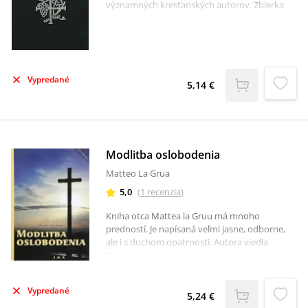
významných kresťanských autorov. Zbierka
modlitieb obsahuje údaje o pôvodcoch
modlitieb a o zbierkach, z ktorých tieto
modlitby pochádzajú. „V tejto knižke
vystupujú ľudia skúsení a dôverne
oboznámení so svätou pôdou vrúcnej
Vypredané
modlitby. Akoby tu pristupovali k duši
5,14 €
každého, akoby zopäli ruky, pozdvihli zrak k
Bohu a začali sa modliť. Modli sa s nimi a bude
ti to duševným požehnaním.“ (D. Helander)
Modlitba oslobodenia
Matteo La Grua
5,0
(
1
recenzia
)
Kniha otca Mattea la Gruu má mnoho
predností. Je napísaná veľmi jasne, odborne,
ale i s duchom opatrnosti. Autora viedla
hlboká túžba pomôcť mnohým trpiacim.
Nezostáva na povrchu, ale ide do hĺbky. Je to
postoj lekára duší, ktorý si je vedomý pravdy a
Vypredané
má čistého ducha.
5,24 €