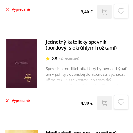
Zrealizovali sme dotlač žiadaného titulu a
vďaka tlačiarňam je knižka ešte menšia a
Vypredané
3,40 €
krajšia.
Jednotný katolícky spevník
(bordový, s okrúhlymi rožkami)
5,0
(
2
recenzie
)
Spevník a modlitebník, ktorý by nemal chýbať
ani v jednej slovenskej domácnosti, vychádza
už od roku 1937. Zostavil ho trnavský
regenschori Mikuláš Schneider - Trnavský a
zaradil doň 226 vlastných piesní.V poradí už 76.
vydanie vychádza v úplne novom grafickom
Vypredané
šate s mnohými praktickými prvkami a s
4,90 €
úvodom predsedu Konferencie biskupov
Slovenska Stanislava Zvolenského.