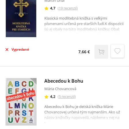
Martin Uháľ
4,7
(
19
recenzií
)
Klasická modlitebná knižka s veľkými
písmenami určená pre starších ľudí.K dispozícii
sú aj obaly na túto modlitebnú knižku: Obal:
na Modlitebnú knižku pre starších - Pán Ježiš +
Panna MáriaObal: na Modlitebnú knižku pre
starších - Pán Ježiš
Vypredané
7,66 €
Abecedou k Bohu
Mária Chovancová
4,2
(
5
recenzií
)
Abecedou k Bohu je detská knižka Márie
Chovancovej určená tým najmenším. Ako už
názov knižočky napovedá, nájdeme v nej na
každé písmenko abecedy veršovanú básničku.
Každá dvojstránka obsahuje na ľavej strane