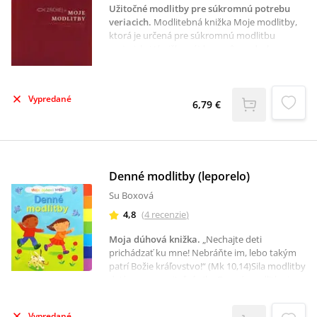
Užitočné modlitby pre súkromnú potrebu
veriacich
.
Modlitebná knižka Moje modlitby,
ktorá je určená pre súkromnú modlitbu
veriacich. V knižke nájdeme rôzne druhy
modlitieb od základných modlitieb, cez
modlitby svätého ruženca, modlitby za
uzdravenie, modlitby oslobodenia sa od zlého,
Vypredané
modlitby k svätému Michalovi Archanjelovi,
6,79 €
modlitby k Duchu Svätému, litánie až po
modlitby žalmov a mnohé iné. Kniha obsahuje
aj formuly obnovenia krstných sľubov a iné.
Denné modlitby (leporelo)
Su Boxová
4,8
(
4
recenzie
)
Moja dúhová knižka
.
„Nechajte deti
prichádzať ku mne! Nebráňte im, lebo takým
patrí Božie kráľovstvo!“ (Mk 10,14)Sila modlitby
detí ma neuveriteľnú silu. Denné modlitby je
farebná leporelo kniha. V jednotlivých farbách
dúhy sú ukryté jednoduché modlitby vďaky za
Vypredané