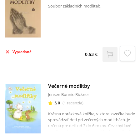
Soubor základních modliteb.
Vypredané
0,53 €
Večerné modlitby
Jensen Bonnie Rickner
5,0
(
1
recenzia
)
Krásna obrázková knižka, v ktorej ovečka bude
sprevádzať deti pri večerných modlitbách. Je
určená pre deti od 3 do 6 rokov. Cez chytľavé
veršíky začnú vnímať to, že aj keď sú malí, už
môžu mať vzťah s Bohom. Pastier načúva