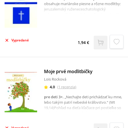
obsahuje mariánske piesne a rôzne modlitby:
jeruzalemský ruženeceschatologický
ruženec,modlitba za duše v očistci,zasväcujúce
modlitby,vzývanie Ducha Svätého,krížový
ruženec,obetný ruženec pátra
Pia,magnifikat,večerné lúčenie s Pánom
Ježišom,ruženec, litánie a deviatnik k svätému
Vypredané
Jozefovi,chválospevy ku cti svätého
1,94 €
Jozefa,modlitba za dar čistoty,modlitba
plnomocných odpustkov v hodine
smrti,odpustkové vzdychy k svätému Jozefovi
a k Svätej Rodine...
Moje prvé modlitbičky
Lois Rocková
4,0
(
1
recenzia
)
pre deti 3+
.
„Nechajte deti prichádzať ku mne,
lebo takým patrí nebeské kráľovstvo.“ (Mt
19,14)Pohľad na dieťa kľačiace pri postieľke so
zloženými rukami, naplní pokojom každého
rodiča. Inšpiratívna kniha, ktorá pomáha deti
vychovávať k tomu, aby sa učili hovoriť s
Vypredané