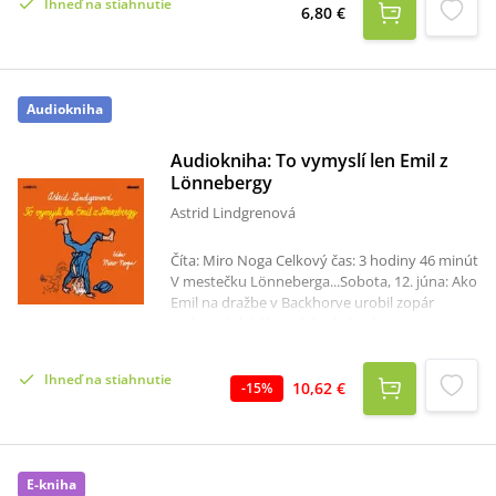
Ihneď na stiahnutie
optimisticky.
6,80 €
Audiokniha
Audiokniha: To vymyslí len Emil z
Lönnebergy
Astrid Lindgrenová
Číta: Miro Noga Celkový čas: 3 hodiny 46 minút
V mestečku Lönneberga...Sobota, 12. júna: Ako
Emil na dražbe v Backhorve urobil zopár
vydarených bláznivých obchodov (1. - 4.
časť)Nedeľa, 13. júna: Ako Emil uskutočnil tri
statočné pokusy vytrhnúť Line stoličku a
Ihneď na stiahnutie
potom namaľoval malú Idku na krikľavo
10,62 €
-
15
%
modrú (1. - 3. časť)Utorok, 10. augusta: Ako
Emil vpustil žabu do koša s kávou a potom
vyviedol takú hroznú vec, že sa o tom ťažko aj
hovorí (1. - 5. časť)Rôzne menej významné dni
E-kniha
v Emilovom živote, keď vyviedol všelijaké malé