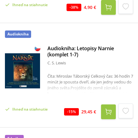
malých detektívov na veľmi čudné miesta. A
Ihneď na stiahnutie
stretnú sa aj s mužom v čiernom.Oliver, Tiril a
4,90 €
-
38
%
ich verný pes Osmo riešia druhý prípad
Detektívnej kancelárie č. 2. V súčasnosti
najpopulárnejšia nórska séria pre deti má už
dvanásť dielov a každý z nich rieši záhadu,
Audiokniha
ktorá dá zabrať aj dospelým.
Audiokniha: Letopisy Narnie
(komplet 1-7)
C. S. Lewis
Číta: Miroslav Táborský Celkový čas: 36 hodín 7
minút Je spousta dveří, ale jen jedny vedou do
jiného světa.Projděte do země zázraků a
kouzel – do Narnie! Prožijte sedm tajuplných
příběhů a poznejte statečné hrdiny ze světa
lidí i z bájné Narnie, v čele se statečným lvem
Ihneď na stiahnutie
Aslanem, který se objeví v každém příběhu,
29,45 €
-
15
%
aby pomohl dobru přemoci zlo.
Zaposlouchejte se do krásných příběhů z
pohádkového světa C. S. Lewise v jedinečném
podání herce Miroslava Táborského.