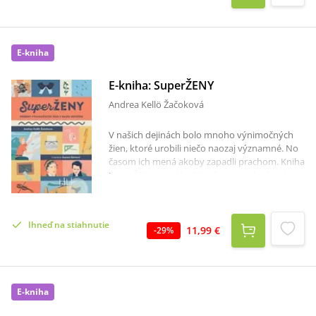
E-kniha
E-kniha: SuperŽENY
Andrea Kellö Žačoková
V našich dejinách bolo mnoho výnimočných
žien, ktoré urobili niečo naozaj významné. No
časom ich mená akoby zapadli prachom. Kniha
SuperŽENY ponúka 50 príbehov odvážnych a
akčných žien, ktoré sa nebáli kráčať svojou
vlastnou cestou. Približuje ženy z rozmanitých
oblastí spoločenského, vedeckého a
Ihneď na stiahnutie
kultúrneho života. Žili v rôznych obdobiach,
11,99 €
-
29
%
pochádzali z rozličných spoločenských vrstiev
a venovali sa rozmanitých činnostiam. A
všetky urobili niečo veľké, čo ovplyvnilo život
iných ľudí alebo celej spoločnosti. Od príbehu
E-kniha
sv. Alžbety zo začiatku 13. storočia
precestujete so superŽENAMI dejinami až po