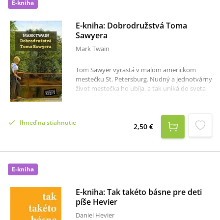
E-kniha
E-kniha: Dobrodružstvá Toma
Sawyera
Mark Twain
Tom Sawyer vyrastá v malom americkom
mestečku St. Petersburg. Nudný a jednotvárny
život mestečka ho ubíja, a tak uniká do sveta
vymyslených dobrodružstiev a chlapčenských
šibalstiev. Pri jednom z nich sa spolu so svojím
priateľom Huckom Finnom stanú svedkami
Ihneď na stiahnutie
skutočného zločinu a dostane sa do víru
2,50 €
skutočných dobrodružstiev a nebezpečenstva.
Kniha digitalizovaná z prvého slovenského
prekladu.
E-kniha
E-kniha: Tak takéto básne pre deti
píše Hevier
Daniel Hevier