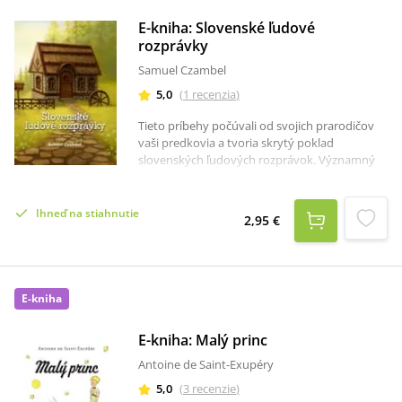
E-kniha: Slovenské ľudové
rozprávky
Samuel Czambel
5,0
(
1
recenzia
)
Tieto príbehy počúvali od svojich prarodičov
vaši predkovia a tvoria skrytý poklad
slovenských ľudových rozprávok. Významný
slovenský jazykovedec Samo Czambel ich
spísal najmä na strednom a východnom
Slovensku, na prelome 19. a 20. storočia.
Ihneď na stiahnutie
2,95 €
Ponúkame vám výber tých najkrajších.
E-kniha
E-kniha: Malý princ
Antoine de Saint-Exupéry
5,0
(
3
recenzie
)