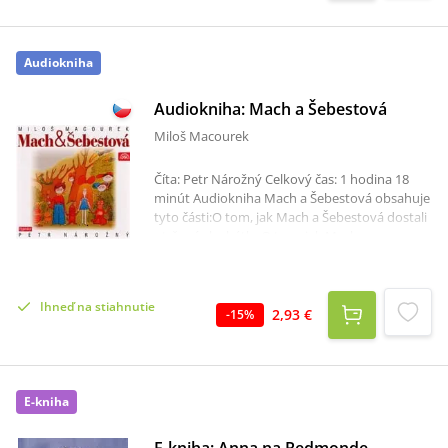
naozaj nikto. Ani rodičia, ani susedia, ba ani tí,
čo si do Lönnebergy prišli len oddýchnuť. Na
Emilovi všetko pôsobí akosi milo, až by sa
Audiokniha
mohlo zdať, že je ozajstný anjel. Emil z
Lönnebergy však nijaký anjel nie je.
Audiokniha: Mach a Šebestová
Miloš Macourek
Číta: Petr Nárožný Celkový čas: 1 hodina 18
minút Audiokniha Mach a Šebestová obsahuje
tyto části:O tom, jak Mach a Šebestová dostali
utržené sluchátkoO tom, jak Mach a
Šebestová jeli s Jonatánem na školní výletO
tom, jak Mach a Šebestová získali škole
vzácnou názornou pomůckuO tom, jak Mach a
Ihneď na stiahnutie
Šebestová vyléčili Kropáčkovi angínuO tom,
2,93 €
-
15
%
jak Mach a Šebestová šli s celou třídou do
zoologické zahradyO tom, jak Mach a
Šebestová obohatili biologický kroužekO tom,
jak Mach a Šebestová učili Jonatána vzornému
E-kniha
chováníO tom, jak Mach a Šebestová zachránili
sluchátko a s ním i celou školu