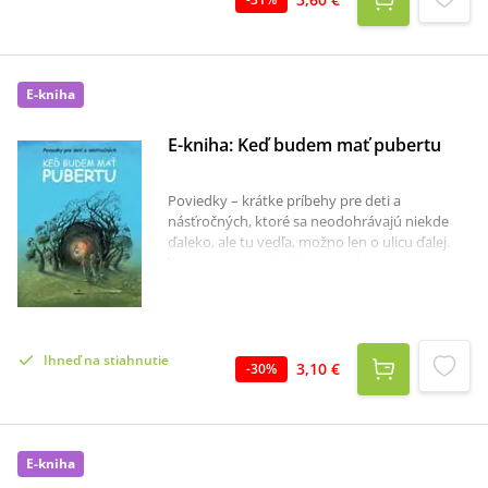
dopĺňajú jemné ilustrácie Vojtecha Stašíka.
E-kniha
E-kniha: Keď budem mať pubertu
Poviedky – krátke príbehy pre deti a
násťročných, ktoré sa neodohrávajú niekde
ďaleko, ale tu vedľa, možno len o ulicu ďalej.
Zobrazujú svet plný fantázie, humoru, snov,
túžby po šťastí i problémy, ktoré majú aj
násťroční. Poviedky sú skvelé aj na súťažný
prednes, niektoré sa objavili aj v učebniciach,
ale to už viete. Toto sú najlepšie poviedky 13.
Ihneď na stiahnutie
ročníka súťaže o najlepšiu poviedku pre deti a
3,10 €
-
30
%
násťročných. Poviedkové knihy čítajú aj
dospelí, často sa z nich dozvedia všeličo o
myslení svojich detí. Poviedkové knihy patria
na popredné miesta v požičiavanosti v
E-kniha
knižniciach. Na túto zbierku poviedok už deti