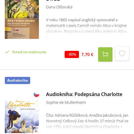
Dana Olšovská
V roku 1865 napísal anglický spisovateľ a
matematik Lewis Carroll román Alica v krajine
zázrakov. Rozpráva o dievčatku menom Alica,
ktoré spadne králičou norou do podzemného
sveta fantázie, kde neplatia bežné pravidlá a
zákony. Do sveta, ktorý je obývaný
Ihneď na stiahnutie
prazvláštnymi tvormi a plný bizarných
7,70 €
-
30
%
dobrodružstiev. Publikácia ponúka skrátenú
verziu románu, ktorá je určená pre mierne
pokročilých študentov angličtiny. Anglický text
dopĺňa slovenský zrkadlový preklad.
Audiokniha
Audiokniha: Podepsána Charlotte
Sophie de Mullenheim
Číta: Adriana Růžičková, Anežka Jakubcová, Jan
Novotný Celkový čas: 6 hodín 27 minút Psal se
rok 1792, když mladá šlechtična Charlotte z
Naděje začala psát dopisy svojí uprchlé sestře