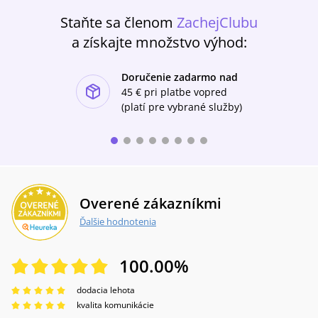
Staňte sa členom
ZachejClubu
a získajte množstvo výhod:
Doručenie zadarmo nad
ishlist-u
45 €
pri platbe vopred
(platí pre vybrané služby)
Overené zákazníkmi
Ďalšie hodnotenia
100.00
%
dodacia lehota
kvalita komunikácie