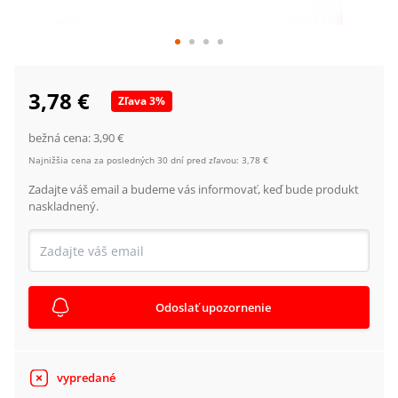
3,78 €
Zľava
3
%
bežná cena:
3,90 €
Najnižšia cena za posledných 30 dní pred zľavou:
3,78 €
Zadajte váš email a budeme vás informovať, keď bude produkt
naskladnený.
Odoslať upozornenie
vypredané