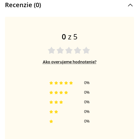
Recenzie (
0
)
0
z 5
Ako overujeme hodnotenie?
0
%
0
%
0
%
0
%
0
%