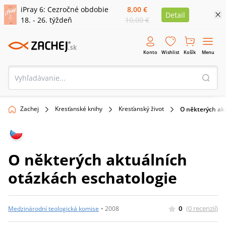
iPray 6: Cezročné obdobie
8,00 €
Detail
18. - 26. týždeň
10,00 €
Konto
Wishlist
Košík
Menu
Zachej
Kresťanské knihy
Kresťanský život
O některých ak
O některých aktuálních
otázkách eschatologie
0
(
0
recenzií
)
Medzinárodní teologická komise
•
2008