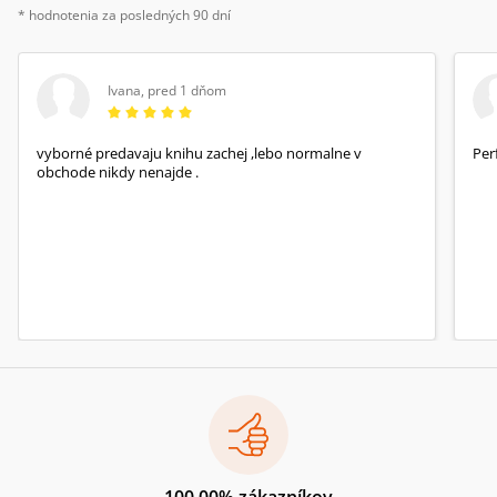
* hodnotenia za posledných 90 dní
Ivana
,
pred 1 dňom
vyborné predavaju knihu zachej ,lebo normalne v
Per
obchode nikdy nenajde .
100.00% zákazníkov