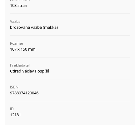
103 strán
Väzba
brožovaná väzba (mäkká)
Rozmer
107 x 150 mm
Prekladateľ
Ctirad Václav Pospíšil
ISBN
9788074120046
ID
12181