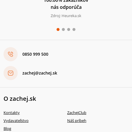
nás odporúča
Zdroj: Heureka.sk
0850 999 500
zachej@zachej.sk
O zachej.sk
Kontakty
ZachejClub
Vydavateľstvo
Náš príbeh
Blog