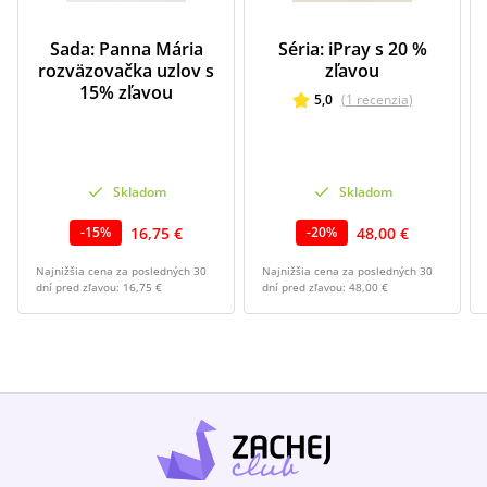
Sada: Panna Mária
Séria: iPray s 20 %
rozväzovačka uzlov s
zľavou
15% zľavou
5,0
(
1
recenzia
)
Skladom
Skladom
16,75 €
48,00 €
-
15
%
-
20
%
Najnižšia cena za posledných 30
Najnižšia cena za posledných 30
dní pred zľavou:
16,75 €
dní pred zľavou:
48,00 €