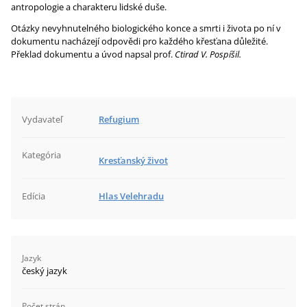
antropologie a charakteru lidské duše.
Otázky nevyhnutelného biologického konce a smrti i života po ní v
dokumentu nacházejí odpovědi pro každého křesťana důležité.
Překlad dokumentu a úvod napsal prof.
Ctirad V. Pospíšil.
Vydavateľ
Refugium
Kategória
Kresťanský život
Edícia
Hlas Velehradu
Jazyk
český jazyk
Počet strán