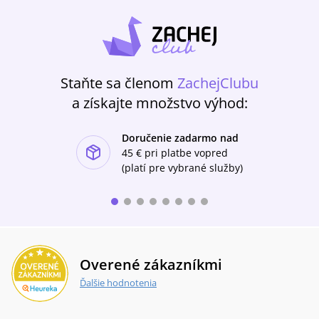
Staňte sa členom
ZachejClubu
a získajte množstvo výhod:
Doručenie zadarmo nad
ishlist-u
45 €
pri platbe vopred
(platí pre vybrané služby)
Overené zákazníkmi
Ďalšie hodnotenia