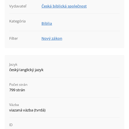
Vydavateľ
Česká biblická společnost
Kategória
Biblia
Filter
Nový zákon
Jazyk
český/anglický jazyk
Počet strán
799 strán
Väzba
viazaná väzba (tvrdá)
ID