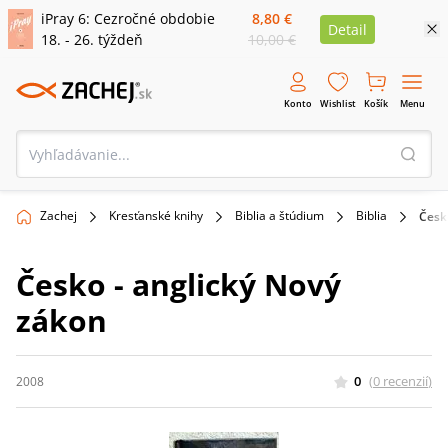
iPray 6: Cezročné obdobie
8,80 €
Detail
18. - 26. týždeň
10,00 €
Konto
Wishlist
Košík
Menu
Zachej
Kresťanské knihy
Biblia a štúdium
Biblia
Česk
Česko - anglický Nový
zákon
0
(
0
recenzií
)
2008