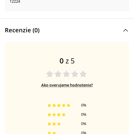
12224
Recenzie (
0
)
0
z 5
Ako overujeme hodnotenie?
0
%
0
%
0
%
0
%