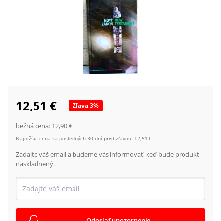
12,51 €
Zľava
3
%
bežná cena:
12,90 €
Najnižšia cena za posledných 30 dní pred zľavou:
12,51 €
Zadajte váš email a budeme vás informovať, keď bude produkt
naskladnený.
Odoslať upozornenie