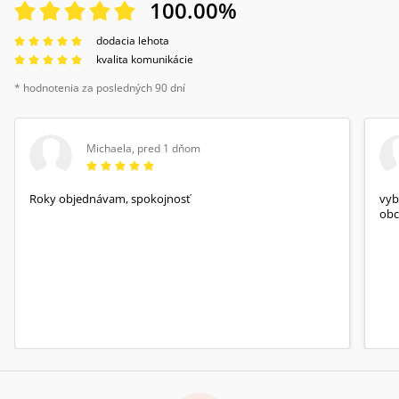
100.00
%
dodacia lehota
kvalita komunikácie
* hodnotenia za posledných 90 dní
Michaela
,
pred 1 dňom
Roky objednávam, spokojnosť
vyb
obc