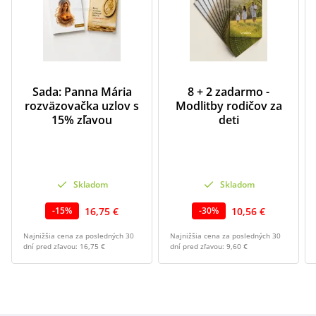
Sada: Panna Mária
8 + 2 zadarmo -
rozväzovačka uzlov s
Modlitby rodičov za
15% zľavou
deti
Skladom
Skladom
16,75 €
10,56 €
-
15
%
-
30
%
Najnižšia cena za posledných 30
Najnižšia cena za posledných 30
dní pred zľavou:
16,75 €
dní pred zľavou:
9,60 €