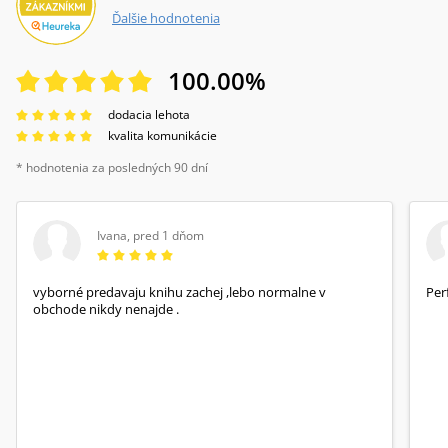
Ďalšie hodnotenia
100.00
%
dodacia lehota
kvalita komunikácie
* hodnotenia za posledných 90 dní
Ivana
,
pred 1 dňom
vyborné predavaju knihu zachej ,lebo normalne v
Per
obchode nikdy nenajde .