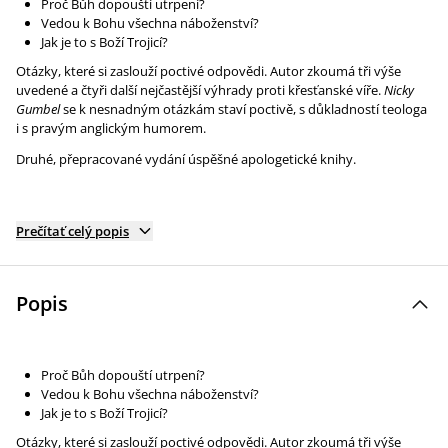
Proč Bůh dopouští utrpení?
Vedou k Bohu všechna náboženství?
Jak je to s Boží Trojicí?
Otázky, které si zaslouží poctivé odpovědi. Autor zkoumá tři výše
uvedené a čtyři další nejčastější výhrady proti křesťanské víře.
Nicky
Gumbel
se k nesnadným otázkám staví poctivě, s důkladností teologa
i s pravým anglickým humorem.
Druhé, přepracované vydání úspěšné apologetické knihy.
Prečítať celý popis
Popis
Proč Bůh dopouští utrpení?
Vedou k Bohu všechna náboženství?
Jak je to s Boží Trojicí?
Otázky, které si zaslouží poctivé odpovědi. Autor zkoumá tři výše