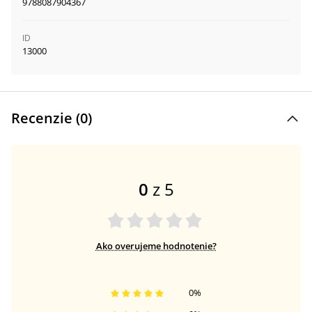
9788087904367
ID
13000
Recenzie (
0
)
0
z 5
Ako overujeme hodnotenie?
0
%