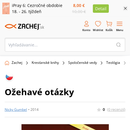
iPray 6: Cezročné obdobie
8,00 €
Detail
18. - 26. týždeň
10,00 €
Konto
Wishlist
Košík
Menu
Zachej
Kresťanské knihy
Spoločenské vedy
Teológia
Ožehavé otázky
0
(
0
recenzií
)
Nicky Gumbel
•
2014