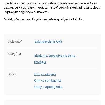
uvedené a čtyři další nejčastější výhrady proti křesťanské víře.
Nicky
Gumbel
se k nesnadným otázkám staví poctivě, s důkladností teologa
i s pravým anglickým humorem.
Druhé, přepracované vydání úspěšné apologetické knihy.
Vydavateľ
Nakladatelství KMS
Kategória
Hľadanie, spoznávanie Boha
Teológia
Oblasť
Knihy o utrpení
Knihy o spiritualite
Knihy o apologetike