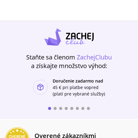
Staňte sa členom
ZachejClubu
a získajte množstvo výhod:
Doručenie zadarmo nad
ishlist-u
45 €
pri platbe vopred
(platí pre vybrané služby)
Overené zákazníkmi