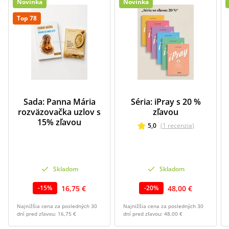
Novinka
Novinka
Top 78
Sada: Panna Mária
Séria: iPray s 20 %
rozväzovačka uzlov s
zľavou
15% zľavou
5,0
(
1
recenzia
)
Skladom
Skladom
16,75 €
48,00 €
-
15
%
-
20
%
Najnižšia cena za posledných 30
Najnižšia cena za posledných 30
dní pred zľavou:
16,75 €
dní pred zľavou:
48,00 €