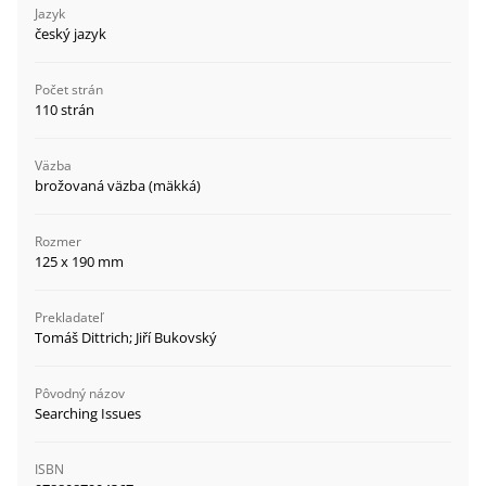
Jazyk
český jazyk
Počet strán
110 strán
Väzba
brožovaná väzba (mäkká)
Rozmer
125 x 190 mm
Prekladateľ
Tomáš Dittrich; Jiří Bukovský
Pôvodný názov
Searching Issues
ISBN