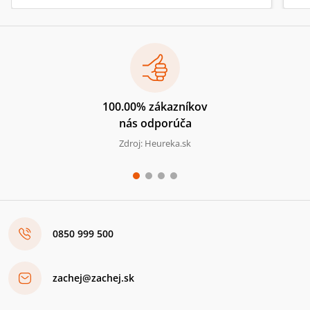
100.00% zákazníkov
nás odporúča
Zdroj: Heureka.sk
0850 999 500
zachej@zachej.sk