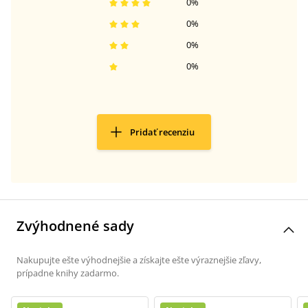
0
%
0
%
0
%
0
%
Pridať recenziu
Zvýhodnené sady
Nakupujte ešte výhodnejšie a získajte ešte výraznejšie zľavy,
prípadne knihy zadarmo.