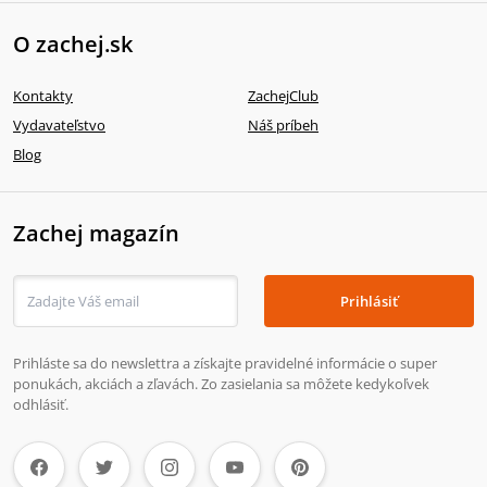
O zachej.sk
Kontakty
ZachejClub
Vydavateľstvo
Náš príbeh
Blog
Zachej magazín
Prihlásiť
Prihláste sa do newslettra a získajte pravidelné informácie o super
ponukách, akciách a zľavách. Zo zasielania sa môžete kedykoľvek
odhlásiť.