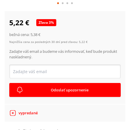
5,22 €
Zľava
3
%
bežná cena:
5,38 €
Najnižšia cena za posledných 30 dní pred zľavou:
5,22 €
Zadajte váš email a budeme vás informovať, keď bude produkt
naskladnený.
Odoslať upozornenie
vypredané