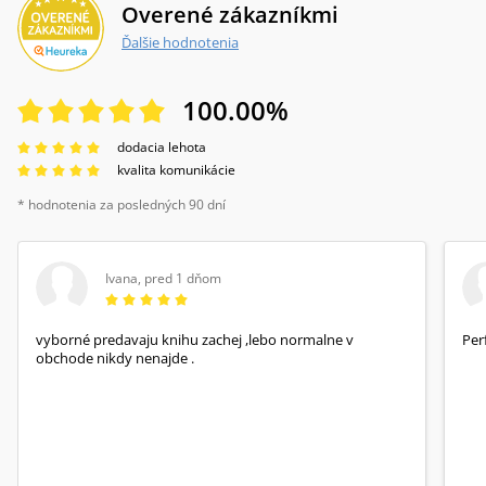
Overené zákazníkmi
Ďalšie hodnotenia
100.00
%
dodacia lehota
kvalita komunikácie
* hodnotenia za posledných 90 dní
Ivana
,
pred 1 dňom
vyborné predavaju knihu zachej ,lebo normalne v
Per
obchode nikdy nenajde .