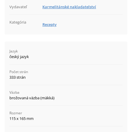
Vydavateľ
Karmelitánské nakladatelství
Kategória
Recepty
Jazyk
český jazyk
Počet strán
333 strán
Väzba
brožovaná väzba (mäkká)
Rozmer
115 x 165 mm