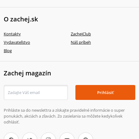
O zachej.sk
Kontakty
ZachejClub
Vydavateľstvo
Náš príbeh
Blog
Zachej magazín
Prihlásiť
Prihláste sa do newslettra a získajte pravidelné informácie o super
ponukách, akciách a zľavách. Zo zasielania sa môžete kedykoľvek
odhlásiť.