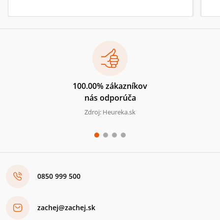
100.00% zákazníkov
nás odporúča
Zdroj: Heureka.sk
0850 999 500
zachej@zachej.sk