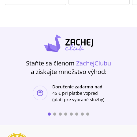
Staňte sa členom
ZachejClubu
a získajte množstvo výhod:
Doručenie zadarmo nad
ishlist-u
45 €
pri platbe vopred
(platí pre vybrané služby)