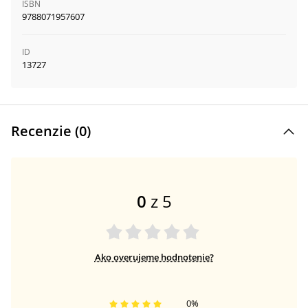
ISBN
9788071957607
ID
13727
Recenzie (
0
)
0
z 5
Ako overujeme hodnotenie?
0
%