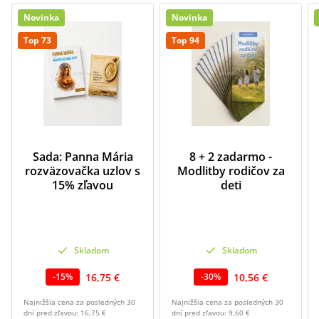
Novinka
Novinka
Top 73
Top 94
Sada: Panna Mária
8 + 2 zadarmo -
rozväzovačka uzlov s
Modlitby rodičov za
15% zľavou
deti
Skladom
Skladom
16,75 €
10,56 €
-
15
%
-
30
%
Najnižšia cena za posledných 30
Najnižšia cena za posledných 30
dní pred zľavou:
16,75 €
dní pred zľavou:
9,60 €