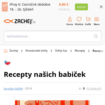
iPray 6: Cezročné obdobie
8,80 €
Detail
18. - 26. týždeň
10,00 €
Konto
Wishlist
Košík
Menu
Zachej
Kresťanské knihy
Voľný čas
Recepty
Recepty 
Recepty našich babiček
0
(
0
recenzií
)
Jaroslav Vašák
•
2014