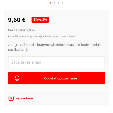
9,60 €
Zľava
3
%
bežná cena:
9,90 €
Najnižšia cena za posledných 30 dní pred zľavou:
9,60 €
Zadajte váš email a budeme vás informovať, keď bude produkt
naskladnený.
Odoslať upozornenie
vypredané