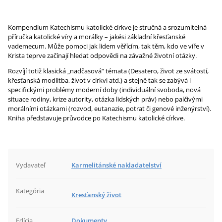
Kompendium Katechismu katolické církve je stručná a srozumitelná
příručka katolické víry a morálky – jakési základní křesťanské
vademecum. Může pomoci jak lidem věřícím, tak těm, kdo ve víře v
Krista teprve začínají hledat odpovědi na závažné životní otázky.
Rozvíjí totiž klasická „nadčasová“ témata (Desatero, život ze svátostí,
křesťanská modlitba, život v církvi atd.) a stejně tak se zabývá i
specifickými problémy moderní doby (individuální svoboda, nová
situace rodiny, krize autority, otázka lidských práv) nebo palčivými
morálními otázkami (rozvod, eutanazie, potrat či genové inženýrství).
Kniha představuje průvodce po Katechismu katolické církve.
Vydavateľ
Karmelitánské nakladatelství
Kategória
Kresťanský život
Edícia
Dokumenty