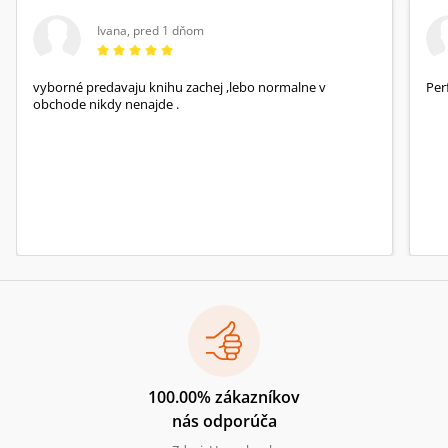
Ivana
,
pred 1 dňom
vyborné predavaju knihu zachej ,lebo normalne v
Per
obchode nikdy nenajde .
100.00% zákazníkov
nás odporúča