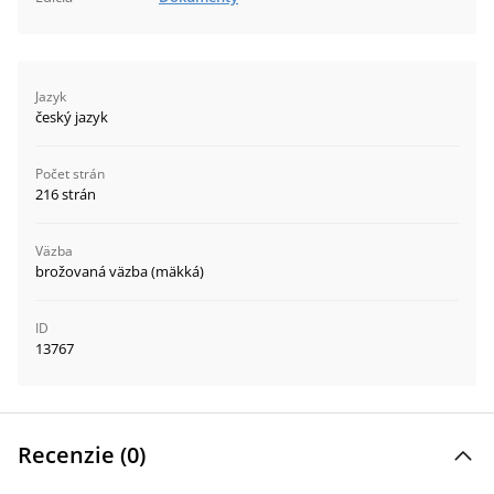
Jazyk
český jazyk
Počet strán
216 strán
Väzba
brožovaná väzba (mäkká)
ID
13767
Recenzie (
0
)