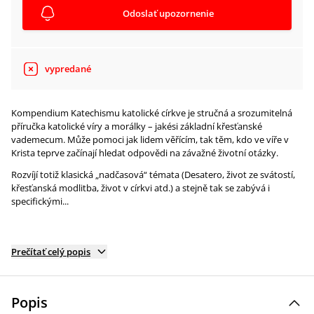
Odoslať upozornenie
vypredané
Kompendium Katechismu katolické církve je stručná a srozumitelná
příručka katolické víry a morálky – jakési základní křesťanské
vademecum. Může pomoci jak lidem věřícím, tak těm, kdo ve víře v
Krista teprve začínají hledat odpovědi na závažné životní otázky.
Rozvíjí totiž klasická „nadčasová“ témata (Desatero, život ze svátostí,
křesťanská modlitba, život v církvi atd.) a stejně tak se zabývá i
specifickými...
Prečítať celý popis
Popis