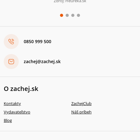
Zdroj: Heureka.sk
0850 999 500
zachej@zachej.sk
O zachej.sk
Kontakty
ZachejClub
Vydavateľstvo
Náš príbeh
Blog