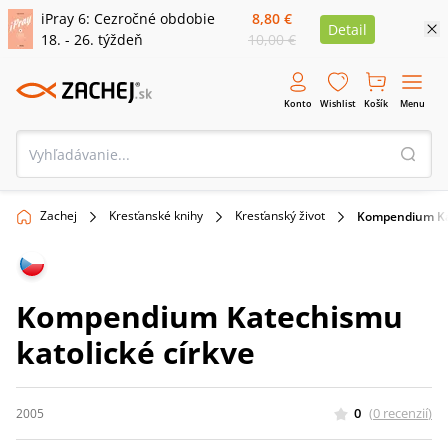
iPray 6: Cezročné obdobie
8,80 €
Detail
18. - 26. týždeň
10,00 €
Konto
Wishlist
Košík
Menu
Zachej
Kresťanské knihy
Kresťanský život
Kompendium Kat
Kompendium Katechismu
katolické církve
0
(
0
recenzií
)
2005