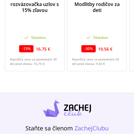
rozväzovačka uzlov s
Modlitby rodičov za
15% zľavou
deti
Skladom
Skladom
16,75 €
10,56 €
-
15
%
-
30
%
Najnižšia cena za posledných 30
Najnižšia cena za posledných 30
dní pred zľavou:
16,75 €
dní pred zľavou:
9,60 €
Staňte sa členom
ZachejClubu