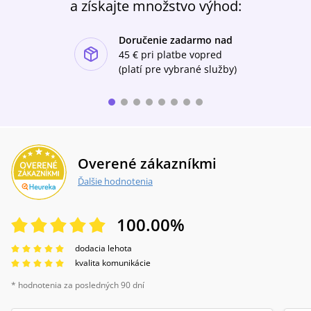
a získajte množstvo výhod:
Doručenie zadarmo nad
ishlist-u
45 €
pri platbe vopred
(platí pre vybrané služby)
Overené zákazníkmi
Ďalšie hodnotenia
100.00
%
dodacia lehota
kvalita komunikácie
* hodnotenia za posledných 90 dní