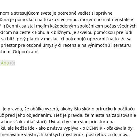
om a stresujúcom svete je potrebné vedieť si správne
sťana je pomôckou na to ako stvorenou, môžem ho mať neustále v
e" :) Denník sa stal mojím každodeným spoločníkom počas všedných
vodcom na ceste k Bohu a k blížnym. Je skvelou pomôckou pre ľudí
sa blíži prvý piatok v mesiaci či potrebujú upozorniť na to, že sa
 priestor pre osobné úmysly či recenzie na výnimočnú literatúru
Bohom. Odporúčam!
Áno
(
0
)
e pravda, že obálka vyzerá, akoby išlo skôr o príručku k počítaču
o už pred jeho objednaním. Tiež je pravda, že miesta na zapisovanie
obne však zatiaľ stačí). Uvítala by som viac priestoru na
ká, ale keďže ide - ako z názvu vyplýva - o DENNÍK - očakávala by
menávanie vlastných krátkych myšlienok, postrehov či dojmov,