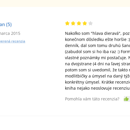
fan
(5)
marca 2015
Nakoľko som "hlava dieravá", poz
konečnom dôsledku ešte horšie :)
verená recenzia
denník, dal som tomu druhú šanc
(zabudol som si ho iba raz :) For
vlastné poznámky mi postačuje. N
na dvojstrane (4 dni na ľavej stra
potom som si uvedomil, že takto 
modlitbičky a úmysel na daný týž
konkrétny úmysel. Krátke recenzi
kniha nejako neoslovuje recenziu 
Pomohla vám táto recenzia?