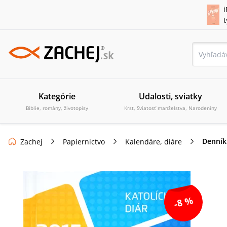
i
Kategórie
Udalosti, sviatky
Biblie, romány, životopisy
Krst, Sviatosť manželstva, Narodeniny
Denník
Zachej
Papiernictvo
Kalendáre, diáre
-8 %