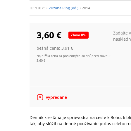
ID:
13875
•
Zuzana Ring (ed.)
•
2014
3,60 €
Zadajte 
Zľava
8
%
naskladn
bežná cena:
3,91 €
Najnižšia cena za posledných 30 dní pred zľavou:
3,60 €
vypredané
Denník kresťana je sprievodca na ceste k Bohu, k b
tak, aby slúžil na denné používanie počas celého ro