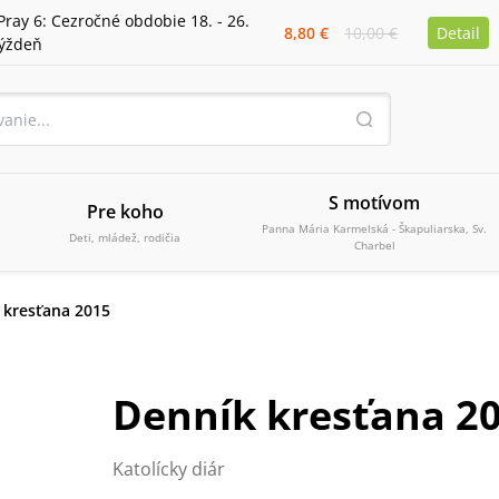
Pray 6: Cezročné obdobie 18. - 26.
8,80 €
10,00 €
Detail
týždeň
S motívom
Pre koho
Panna Mária Karmelská - Škapuliarska, Sv.
Deti, mládež, rodičia
Charbel
 kresťana 2015
Denník kresťana 2
Katolícky diár