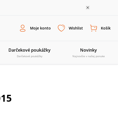
Moje konto
Wishlist
Košík
Darčekové poukážky
Novinky
Darčekové poukážky
Najnovšie v našej ponuke
015