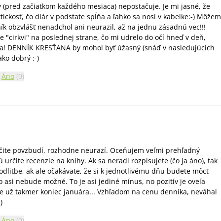
(pred začiatkom každého mesiaca) nepostačuje. Je mi jasné, že
ickosť, čo diár v podstate spĺňa a ľahko sa nosí v kabelke:-) Môžem
k obzvlášť nenadchol ani neurazil, až na jednu zásadnú vec!!!
e "cirkvi" na poslednej strane, čo mi udrelo do očí hneď v deň,
ala! DENNÍK KRESŤANA by mohol byť úžasný (snáď v nasledujúcich
ko dobrý :-)
Áno
(
0
)
určite povzbudí, rozhodne neurazí. Oceňujem veľmi prehľadný
ú určite recenzie na knihy. Ak sa neradi rozpisujete (čo ja áno), tak
dlitbe, ak ale očakávate, že si k jednotlivému dňu budete môcť
to asi nebude možné. To je asi jediné mínus, no pozitív je oveľa
e už takmer koniec januára... Vzhľadom na cenu denníka, neváhal
)
Áno
(
0
)