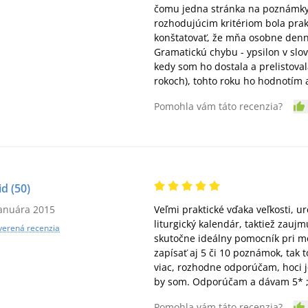
čomu jedna stránka na poznámky 
rozhodujúcim kritériom bola prakt
konštatovať, že mňa osobne denní
Gramatickú chybu - ypsilon v slov
kedy som ho dostala a prelistov
rokoch), tohto roku ho hodnotím a
Pomohla vám táto recenzia?
id
(50)
januára 2015
Veľmi praktické vďaka veľkosti, 
liturgický kalendár, taktiež zaujm
verená recenzia
skutočne ideálny pomocník pri mo
zapísať aj 5 či 10 poznámok, tak 
viac, rozhodne odporúčam, hoci j
by som. Odporúčam a dávam 5* ;
Pomohla vám táto recenzia?