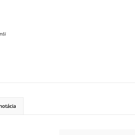
mší
notácia