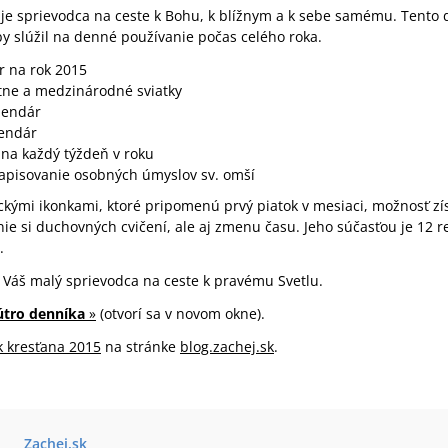
je sprievodca na ceste k Bohu, k blížnym a k sebe samému. Tento d
by slúžil na denné používanie počas celého roka.
r na rok 2015
átne a medzinárodné sviatky
lendár
lendár
 na každý týždeň v roku
zapisovanie osobných úmyslov sv. omší
ickými ikonkami, ktoré pripomenú prvý piatok v mesiaci, možnosť zí
ie si duchovných cvičení, ale aj zmenu času. Jeho súčasťou je 12 r
.
 Váš malý sprievodca na ceste k pravému Svetlu.
nútro denníka
»
(otvorí sa v novom okne).
k kresťana 2015
na stránke
blog.zachej.sk
.
Zachej.sk