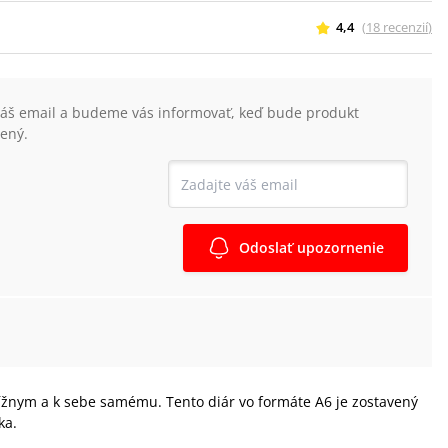
4,4
(
18
recenzií
)
váš email a budeme vás informovať, keď bude produkt
ený.
Odoslať upozornenie
lížnym a k sebe samému. Tento diár vo formáte A6 je zostavený
ka.