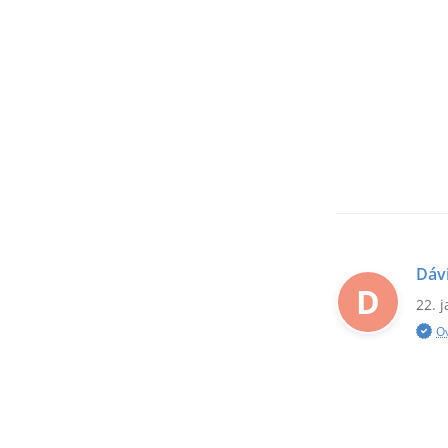
Dáv
D
22. 
O