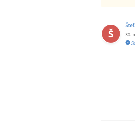
Šte
Š
30. 
O