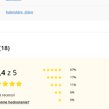
Kalendáre, diáre
(
18
)
,4
z 5
67
%
17
%
11
%
6
%
8
recenzií
0
%
jeme hodnotenie?