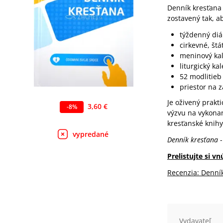
Denník kresťana 
zostavený tak, a
týždenný diá
cirkevné, št
meninový ka
liturgický ka
52 modlitieb
priestor na 
Je oživený prakt
3,60 €
-
8
%
výzvu na vykonan
kresťanské knihy
vypredané
Denník kresťana
-
Prelistujte si v
Recenzia: Denní
Vydavateľ