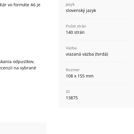
Jazyk
iár vo formáte A6 je
slovenský jazyk
Počet strán
140 strán
Väzba
viazaná väzba (tvrdá)
skania odpustkov,
ecenzií na vybrané
Rozmer
108 x 155 mm
ID
13875