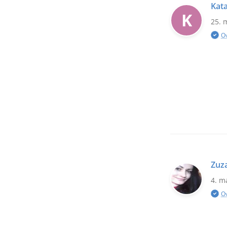
Kata
K
25. 
O
Zuz
4. m
O