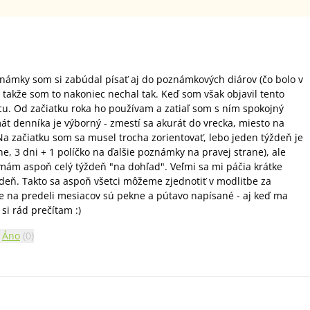
námky som si zabúdal písať aj do poznámkových diárov (čo bolo v
 takže som to nakoniec nechal tak. Keď som však objavil tento
u. Od začiatku roka ho používam a zatiaľ som s ním spokojný
mát denníka je výborný - zmestí sa akurát do vrecka, miesto na
a začiatku som sa musel trocha zorientovať, lebo jeden týždeň je
ne, 3 dni + 1 políčko na ďalšie poznámky na pravej strane), ale
mám aspoň celý týždeň "na dohľad". Veľmi sa mi páčia krátke
deň. Takto sa aspoň všetci môžeme zjednotiť v modlitbe za
e na predeli mesiacov sú pekne a pútavo napísané - aj keď ma
si rád prečítam :)
Áno
(
0
)