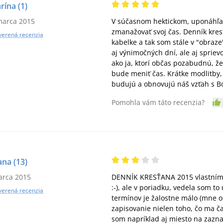
rína
(1)
marca 2015
V súčasnom hektickom, uponáhľan
zmanažovať svoj čas. Denník kre
verená recenzia
kabelke a tak som stále v "obraz
aj výnimočných dní, ale aj sprie
ako ja, ktorí občas pozabudnú, že 
bude meniť čas. Krátke modlitby,
budujú a obnovujú náš vzťah s 
Pomohla vám táto recenzia?
ana
(13)
arca 2015
DENNÍK KRESŤANA 2015 vlastním. J
:-), ale v poriadku, vedela som t
verená recenzia
termínov je žalostne málo (mne os
zapisovanie nielen toho, čo ma ča
som napríklad aj miesto na zazna