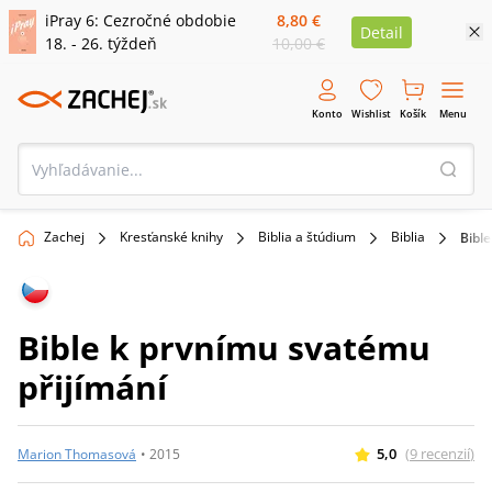
iPray 6: Cezročné obdobie
8,80 €
Detail
18. - 26. týždeň
10,00 €
Konto
Wishlist
Košík
Menu
Zachej
Kresťanské knihy
Biblia a štúdium
Biblia
Bibl
Bible k prvnímu svatému
přijímání
5,0
(
9
recenzií
)
Marion Thomasová
•
2015