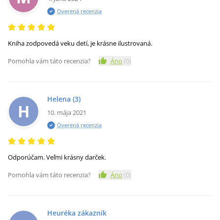
Overená recenzia
Kniha zodpovedá veku detí, je krásne ilustrovaná.
Pomohla vám táto recenzia?
Áno
(
0
)
Helena
(3)
H
10. mája 2021
Overená recenzia
Odporúčam. Veľmi krásny darček.
Pomohla vám táto recenzia?
Áno
(
0
)
Heuréka zákazník