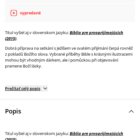
vypredané
Titul vyšiel aj v slovenskom jazyku:
Biblia pre prvoprijímajúcich
(2015)
.
Dobrá příprava na setkání s Ježíšem ve svatém přijímání čerpá rovněž
z pokladů Božího slova. Vybrané příběhy Bible s krásnými ilustracemi
mohou být vhodným dárkem, ale i pomůckou při objevování
pramene Boží lásky.
Prečítať celý popis
Popis
Titul vyšiel aj v slovenskom jazyku:
Biblia pre prvoprijímajúcich
(2015)
.