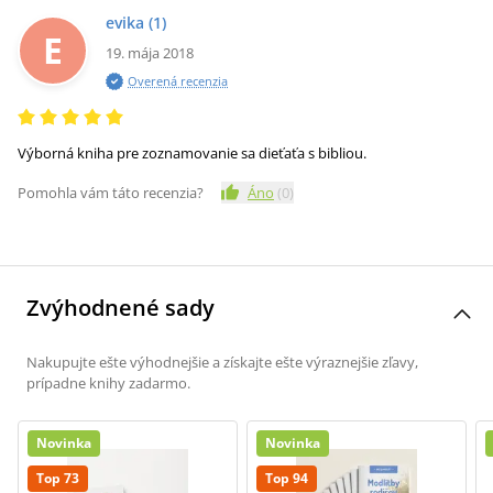
evika
(1)
E
19. mája 2018
Overená recenzia
Výborná kniha pre zoznamovanie sa dieťaťa s bibliou.
Pomohla vám táto recenzia?
Áno
(
0
)
Zvýhodnené sady
Nakupujte ešte výhodnejšie a získajte ešte výraznejšie zľavy,
prípadne knihy zadarmo.
Novinka
Novinka
Top 73
Top 94