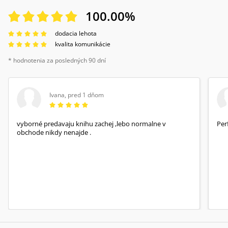
100.00
%
dodacia lehota
kvalita komunikácie
* hodnotenia za posledných 90 dní
Ivana
,
pred 1 dňom
vyborné predavaju knihu zachej ,lebo normalne v
Per
obchode nikdy nenajde .