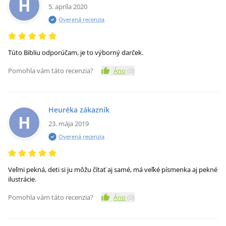
H
5. apríla 2020
Overená recenzia
Túto Bibliu odporúčam, je to výborný darček.
Pomohla vám táto recenzia?
Áno
(
0
)
Heuréka zákazník
H
23. mája 2019
Overená recenzia
Veľmi pekná, deti si ju môžu čítať aj samé, má veľké písmenka aj pekné
ilustrácie.
Pomohla vám táto recenzia?
Áno
(
0
)