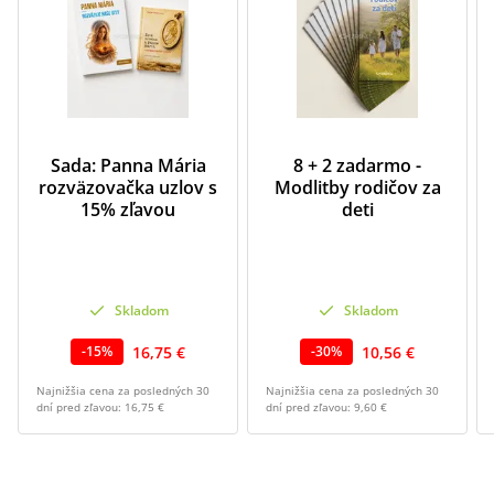
Sada: Panna Mária
8 + 2 zadarmo -
rozväzovačka uzlov s
Modlitby rodičov za
15% zľavou
deti
Skladom
Skladom
16,75 €
10,56 €
-
15
%
-
30
%
Najnižšia cena za posledných 30
Najnižšia cena za posledných 30
dní pred zľavou:
16,75 €
dní pred zľavou:
9,60 €