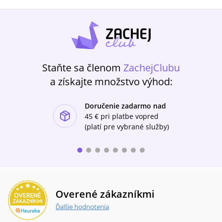
Staňte sa členom
ZachejClubu
a získajte množstvo výhod:
Doručenie zadarmo nad
ishlist-u
45 €
pri platbe vopred
(platí pre vybrané služby)
Overené zákazníkmi
Ďalšie hodnotenia