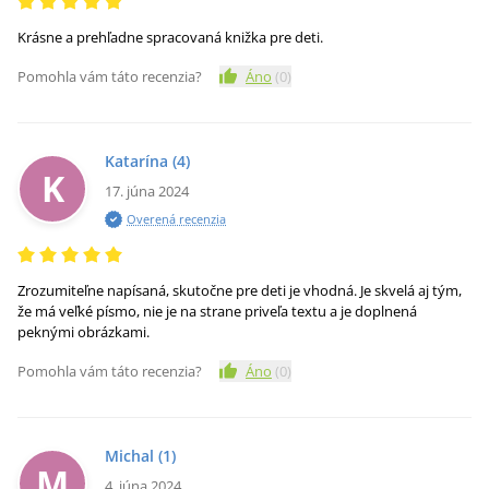
Krásne a prehľadne spracovaná knižka pre deti.
Pomohla vám táto recenzia?
Áno
(
0
)
Katarína
(4)
K
17. júna 2024
Overená recenzia
Zrozumiteľne napísaná, skutočne pre deti je vhodná. Je skvelá aj tým,
že má veľké písmo, nie je na strane priveľa textu a je doplnená
peknými obrázkami.
Pomohla vám táto recenzia?
Áno
(
0
)
Michal
(1)
M
4. júna 2024