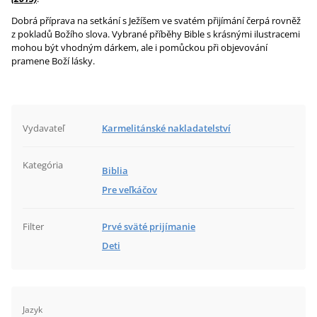
Dobrá příprava na setkání s Ježíšem ve svatém přijímání čerpá rovněž
z pokladů Božího slova. Vybrané příběhy Bible s krásnými ilustracemi
mohou být vhodným dárkem, ale i pomůckou při objevování
pramene Boží lásky.
Vydavateľ
Karmelitánské nakladatelství
Kategória
Biblia
Pre veľkáčov
Filter
Prvé sväté prijímanie
Deti
Jazyk