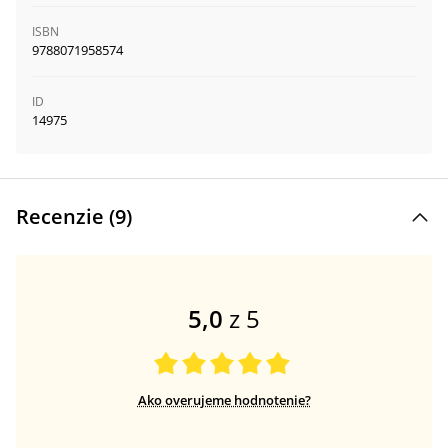
ISBN
9788071958574
ID
14975
Recenzie (
9
)
5,0
z 5
Ako overujeme hodnotenie?