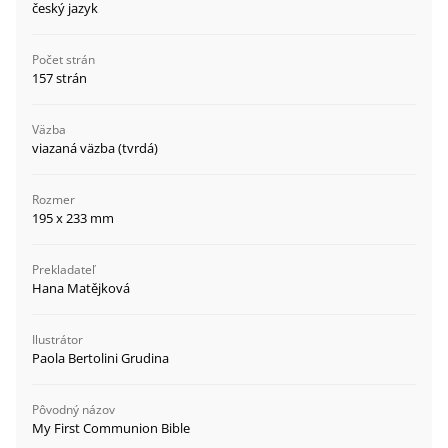
český jazyk
Počet strán
157 strán
Väzba
viazaná väzba (tvrdá)
Rozmer
195 x 233 mm
Prekladateľ
Hana Matějková
Ilustrátor
Paola Bertolini Grudina
Pôvodný názov
My First Communion Bible