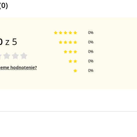
(
0
)
0
%
0
z 5
0
%
0
%
0
%
jeme hodnotenie?
0
%