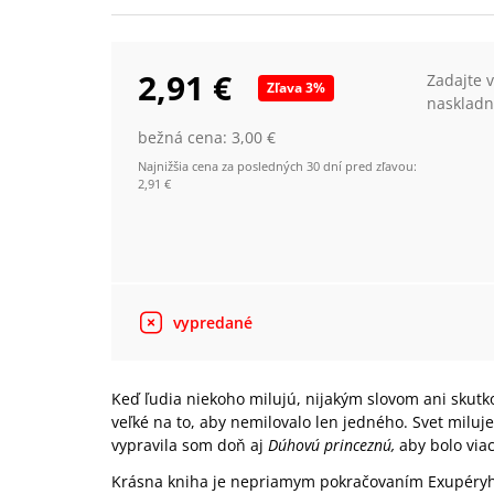
2,91 €
Zadajte 
Zľava
3
%
naskladn
bežná cena:
3,00 €
Najnižšia cena za posledných 30 dní pred zľavou:
2,91 €
vypredané
Keď ľudia niekoho milujú, nijakým slovom ani skutk
veľké na to, aby nemilovalo len jedného. Svet milu
vypravila som doň aj
Dúhovú princeznú,
aby bolo viac
Krásna kniha je nepriamym pokračovaním Exupér