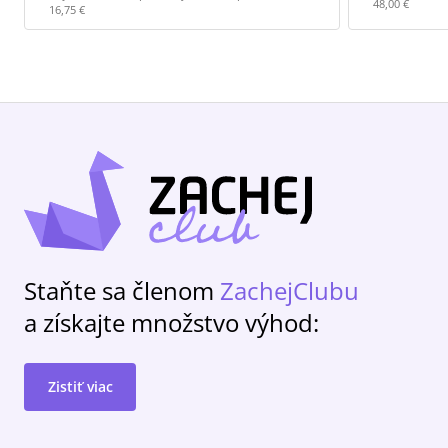
48,00 €
16,75 €
Staňte sa členom
ZachejClubu
a získajte množstvo výhod:
Zistiť viac