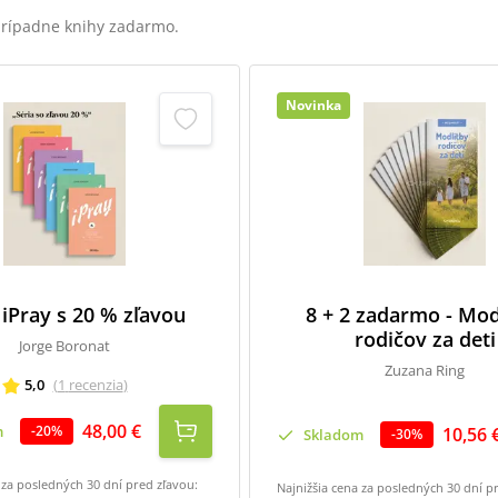
 prípadne knihy zadarmo.
Novinka
 iPray s 20 % zľavou
8 + 2 zadarmo - Mod
rodičov za deti
Jorge Boronat
Zuzana Ring
5,0
(
1
recenzia
)
48,00 €
m
-
20
%
10,56 
Skladom
-
30
%
 za posledných 30 dní pred zľavou:
Najnižšia cena za posledných 30 dní p