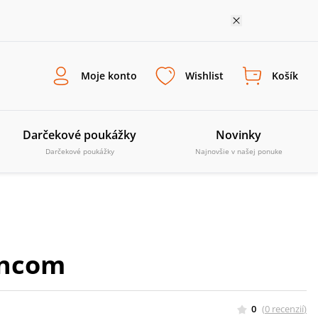
Moje konto
Wishlist
Košík
Darčekové poukážky
Novinky
Darčekové poukážky
Najnovšie v našej ponuke
incom
0
(
0
recenzií
)