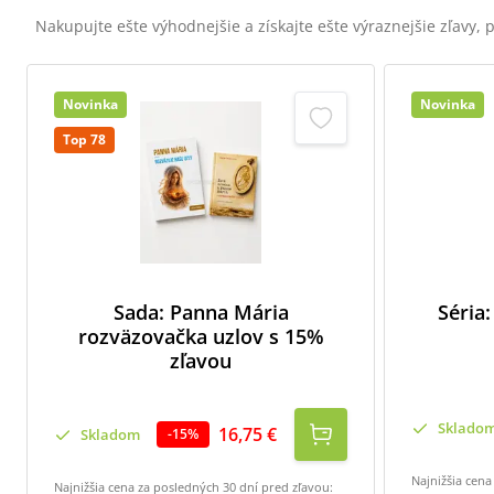
Nakupujte ešte výhodnejšie a získajte ešte výraznejšie zľavy,
Novinka
Novinka
Top 78
Sada: Panna Mária
Séria:
rozväzovačka uzlov s 15%
zľavou
Sklado
16,75 €
Skladom
-
15
%
Najnižšia cena
Najnižšia cena za posledných 30 dní pred zľavou: