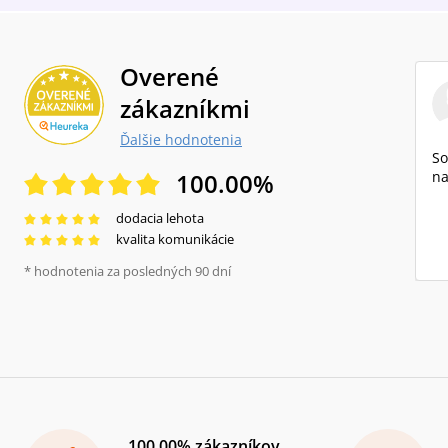
Overené
zákazníkmi
Ďalšie hodnotenia
So
100.00
%
na
dodacia lehota
kvalita komunikácie
* hodnotenia za posledných 90 dní
100.00% zákazníkov