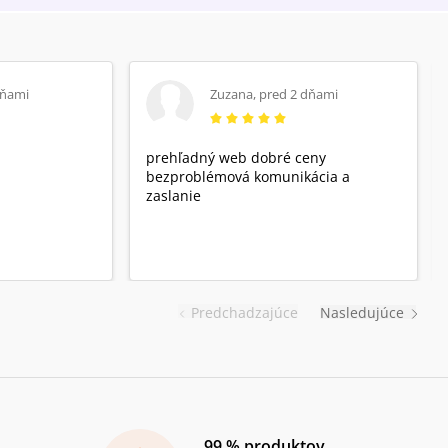
dňami
Zuzana
,
pred 2 dňami
prehľadný web dobré ceny
bezproblémová komunikácia a
zaslanie
Predchadzajúce
Nasledujúce
99 % produktov