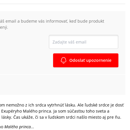
váš email a budeme vás informovať, keď bude produkt
ený.
Odoslať upozornenie
om nemožno z ich srdca vytrhnúť lásku. Ale ľudské srdce je dosť
je Exupéryho Malého princa. Ja som súčasťou toho sveta a
 lásky. Čas ukáže, či sa v ľudskom srdci našlo miesto aj pre ňu.
yho
Malého princa...