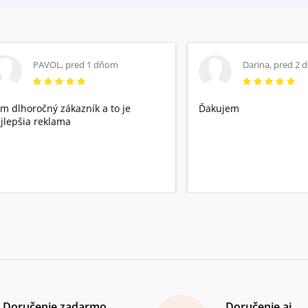
PAVOL
,
pred 1 dňom
Darina
,
pred 2 
m dlhoročný zákazník a to je
Ďakujem
jlepšia reklama
Doručenie zadarmo
Doručenie aj