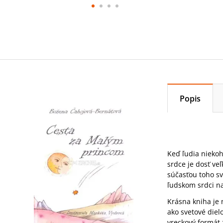
Popis
Keď ľudia niekoh
srdce je dosť ve
súčasťou toho sv
ľudskom srdci na
Krásna kniha j
ako svetové dielo
vreckový formát 