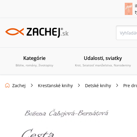
i
Kategórie
Udalosti, sviatky
Biblie, romány, životopisy
Krst, Sviatosť manželstva, Narodeniny
Zachej
Kresťanské knihy
Detské knihy
Pre dr