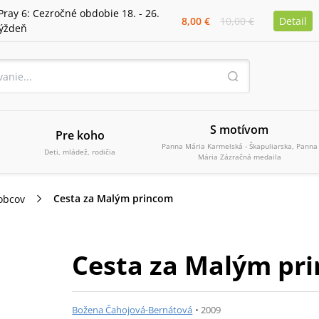
Pray 6: Cezročné obdobie 18. - 26.
8,00 €
10,00 €
Detail
týždeň
S motívom
Pre koho
Panna Mária Karmelská - Škapuliarska, Panna
Deti, mládež, rodičia
Mária Zázračná medaila
Cesta za Malým princom
obcov
Cesta za Malým pr
Božena Čahojová-Bernátová
•
2009