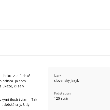
Jazyk
 lásku. Ale ľudské
slovenský jazyk
o princa. Ja som
s ukáže, či sa v
Počet strán
120 strán
kými ilustráciami. Tak
piť detské sny. Útly