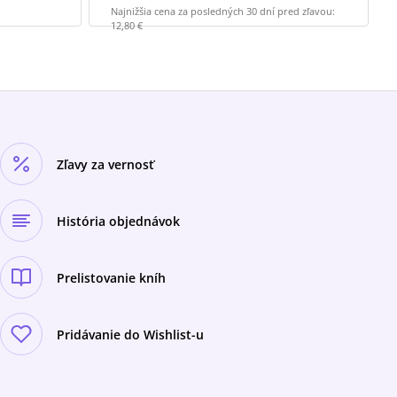
Najnižšia cena za posledných 30 dní pred zľavou:
12,80 €
Zľavy za vernosť
História objednávok
Prelistovanie kníh
Pridávanie do Wishlist-u