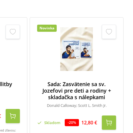
Novinka
litby
Sada: Zasvätenie sa sv.
Jozefovi pre deti a rodiny +
skladačka s nálepkami
Donald Calloway; Scott L. Smith Jr.
€
12,80 €
Skladom
-
20
%
red zľavou: