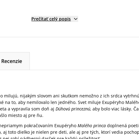
Prečítať celý popis
Recenzie
o milujú, nijakým slovom ani skutkom nemožno z ich srdca vytrhnúť
ľké na to, aby nemilovalo len jedného. Svet miluje Exupéryho Maléh
eta a vypravila som doň aj
Dúhovú princeznú,
aby bolo viac lásky. Ča
šlo miesto aj pre ňu.
e nepriamym pokračovaním Exupéryho
Malého princa
doplnená poetic
, aj toto dielko je nielen pre deti, ale aj pre tých, ktorí vedia pocho
z nej robí nádherný darček pre každú príležitosť.