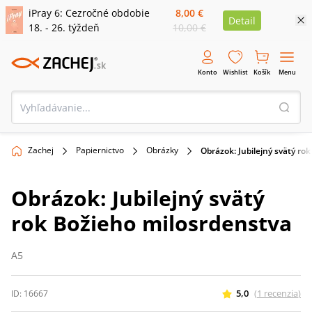
iPray 6: Cezročné obdobie
8,00 €
Detail
18. - 26. týždeň
10,00 €
Konto
Wishlist
Košík
Menu
Zachej
Papiernictvo
Obrázky
Obrázok: Jubilejný svätý ro
Obrázok: Jubilejný svätý
rok Božieho milosrdenstva
A5
5,0
(
1
recenzia
)
ID:
16667