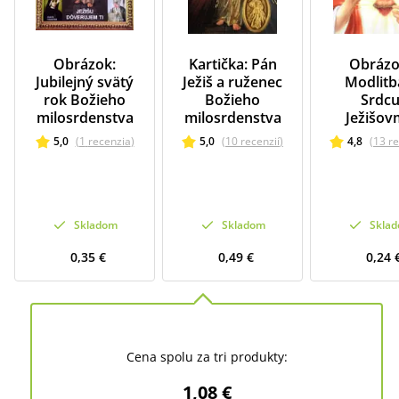
Obrázok:
Kartička: Pán
Obrázo
Jubilejný svätý
Ježiš a ruženec
Modlitb
rok Božieho
Božieho
Srdc
milosrdenstva
milosrdenstva
Ježišo
5,0
(
1
recenzia
)
5,0
(
10
recenzií
)
4,8
(
13
re
Skladom
Skladom
Skla
0,35 €
0,49 €
0,24 
Cena spolu za tri produkty:
1,08 €