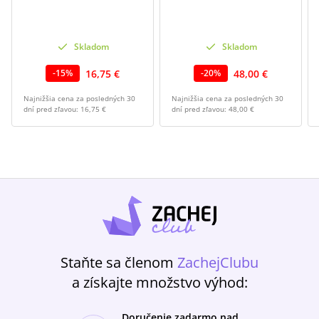
Skladom
Skladom
16,75 €
48,00 €
-
15
%
-
20
%
Najnižšia cena za posledných 30
Najnižšia cena za posledných 30
dní pred zľavou:
16,75 €
dní pred zľavou:
48,00 €
Staňte sa členom
ZachejClubu
a získajte množstvo výhod:
Doručenie zadarmo nad