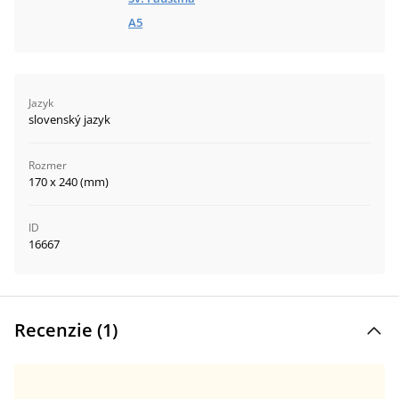
A5
Jazyk
slovenský jazyk
Rozmer
170 x 240 (mm)
ID
16667
Recenzie (
1
)