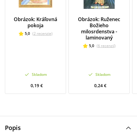
Obrázok: Kráľovná
Obrázok: Ruženec
pokoja
Božieho
milosrdenstva -
5,0
(
2
recenzie
)
laminovaný
5,0
(
6
recenzií
)
Skladom
Skladom
0,19 €
0,24 €
Popis