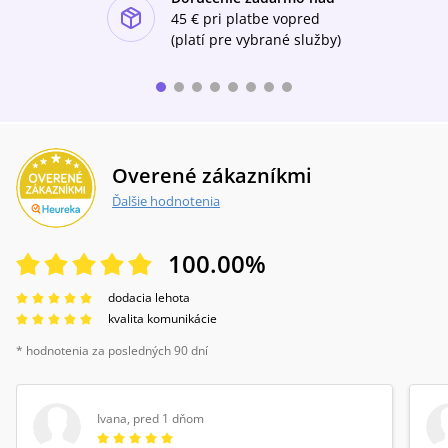
ishlist-u
45 €
pri platbe vopred
(platí pre vybrané služby)
Overené zákazníkmi
Ďalšie hodnotenia
100.00
%
dodacia lehota
kvalita komunikácie
* hodnotenia za posledných 90 dní
Ivana
,
pred 1 dňom