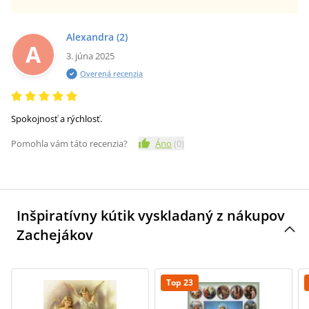
Alexandra
(2)
A
3. júna 2025
Overená recenzia
Spokojnosť a rýchlosť.
Pomohla vám táto recenzia?
Áno
(
0
)
Inšpiratívny kútik vyskladaný z nákupov
Zachejákov
Top 23