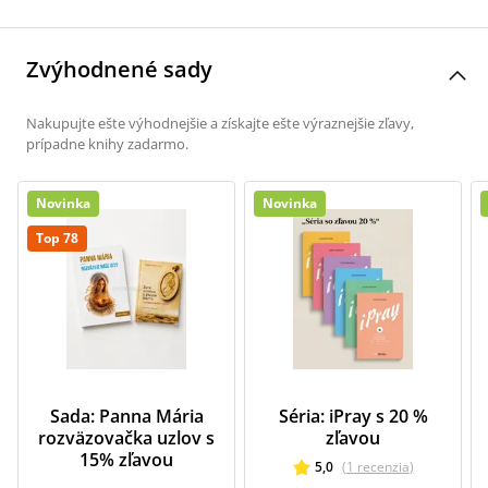
Zvýhodnené sady
Nakupujte ešte výhodnejšie a získajte ešte výraznejšie zľavy,
prípadne knihy zadarmo.
Novinka
Novinka
Top 78
Sada: Panna Mária
Séria: iPray s 20 %
rozväzovačka uzlov s
zľavou
15% zľavou
5,0
(
1
recenzia
)