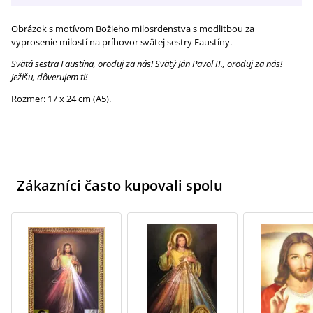
Obrázok s motívom Božieho milosrdenstva s modlitbou za
vyprosenie milostí na príhovor svätej sestry Faustíny.
Svätá sestra Faustína, oroduj za nás! Svätý Ján Pavol II., oroduj za nás!
Ježišu, dôverujem ti!
Rozmer: 17 x 24 cm (A5).
Zákazníci často kupovali spolu