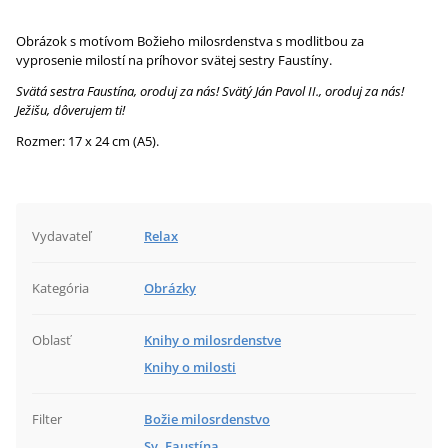
Obrázok s motívom Božieho milosrdenstva s modlitbou za
vyprosenie milostí na príhovor svätej sestry Faustíny.
Svätá sestra Faustína, oroduj za nás! Svätý Ján Pavol II., oroduj za nás!
Ježišu, dôverujem ti!
Rozmer: 17 x 24 cm (A5).
Vydavateľ
Relax
Kategória
Obrázky
Oblasť
Knihy o milosrdenstve
Knihy o milosti
Filter
Božie milosrdenstvo
Sv. Faustína