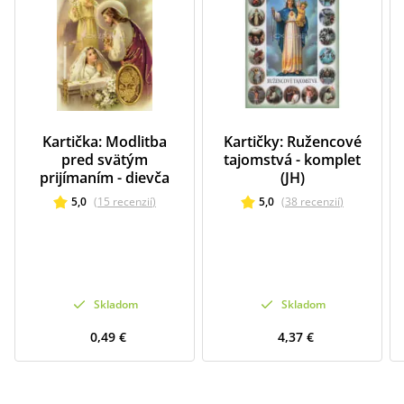
Kartička: Modlitba
Kartičky: Ružencové
pred svätým
tajomstvá - komplet
prijímaním - dievča
(JH)
5,0
(
15
recenzií
)
5,0
(
38
recenzií
)
Skladom
Skladom
0,49 €
4,37 €