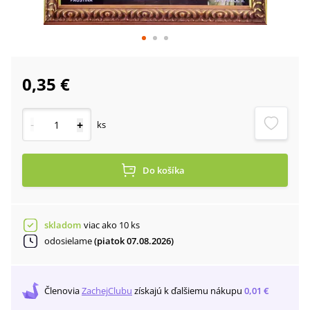
0,35 €
-
+
ks
Do košíka
skladom
viac ako 10 ks
odosielame
(piatok 07.08.2026)
Členovia
ZachejClubu
získajú
k ďalšiemu nákupu
0,01 €