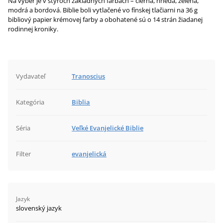
Na výber je v štyroch základných farbách – čierna, hnedá, zelená,
modrá a bordová. Biblie boli vytlačené vo fínskej tlačiarni na 36 g
bibliový papier krémovej farby a obohatené sú o 14 strán žiadanej
rodinnej kroniky.
Vydavateľ
Tranoscius
Kategória
Biblia
Séria
Veľké Evanjelické Biblie
Filter
evanjelická
Jazyk
slovenský jazyk