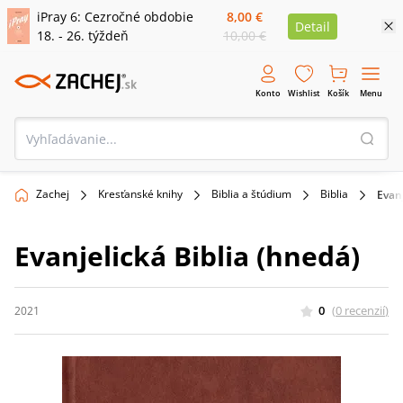
iPray 6: Cezročné obdobie
8,00 €
Detail
18. - 26. týždeň
10,00 €
Konto
Wishlist
Košík
Menu
Zachej
Kresťanské knihy
Biblia a štúdium
Biblia
Evanj
Evanjelická Biblia (hnedá)
0
(
0
recenzií
)
2021