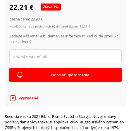
22,21 €
Zľava
3
%
bežná cena:
22,90 €
Najnižšia cena za posledných 30 dní pred zľavou:
22,21 €
Zadajte váš email a budeme vás informovať, keď bude produkt
naskladnený.
Odoslať upozornenie
vypredané
Reedícia v roku 2021 Biblie, Písma Svätého Starej a Novej zmluvy
podľa vydania Slovenskej evanjelickej cirkvi augsburského vyznania v
ČSSR v Spojených biblických spoločnostiach (Londýn) z roku 1979.