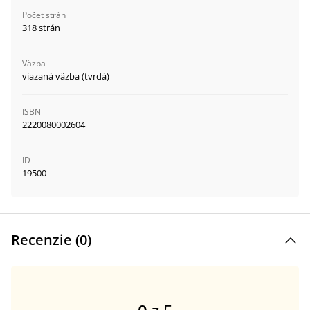
Počet strán
318 strán
Väzba
viazaná väzba (tvrdá)
ISBN
2220080002604
ID
19500
Recenzie (
0
)