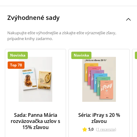
Zvýhodnené sady
Nakupujte ešte výhodnejšie a získajte ešte výraznejšie zľavy,
prípadne knihy zadarmo.
Novinka
Novinka
Top 78
Sada: Panna Mária
Séria: iPray s 20 %
rozväzovačka uzlov s
zľavou
15% zľavou
5,0
(
1
recenzia
)