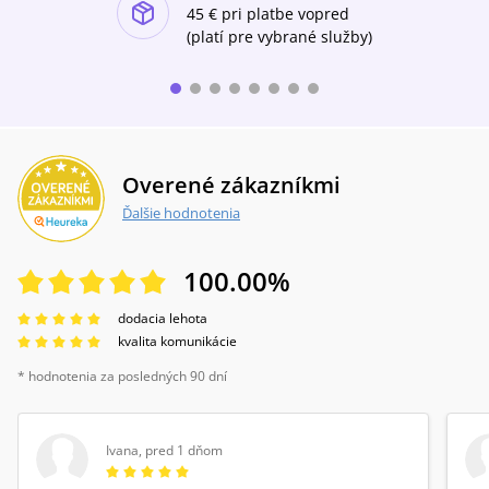
ishlist-u
45 €
pri platbe vopred
(platí pre vybrané služby)
Overené zákazníkmi
Ďalšie hodnotenia
100.00
%
dodacia lehota
kvalita komunikácie
* hodnotenia za posledných 90 dní
Ivana
,
pred 1 dňom