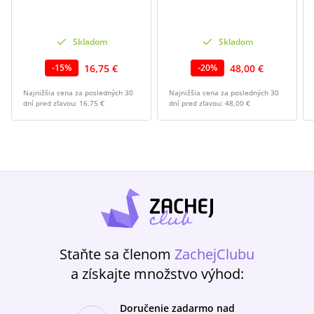
Skladom
Skladom
16,75 €
48,00 €
-
15
%
-
20
%
Najnižšia cena za posledných 30
Najnižšia cena za posledných 30
dní pred zľavou:
16,75 €
dní pred zľavou:
48,00 €
Staňte sa členom
ZachejClubu
a získajte množstvo výhod:
Doručenie zadarmo nad