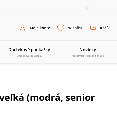
Moje konto
Wishlist
Košík
Darčekové poukážky
Novinky
Darčekové poukážky
Najnovšie v našej ponuke
 veľká (modrá, senior