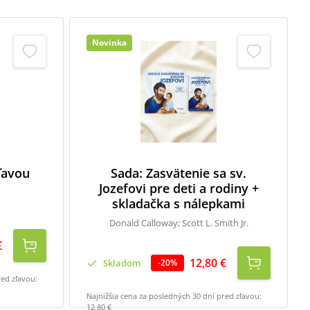
Novinka
zľavou
Sada: Zasvätenie sa sv.
Jozefovi pre deti a rodiny +
skladačka s nálepkami
Donald Calloway; Scott L. Smith Jr.
€
12,80 €
Skladom
-
20
%
red zľavou:
Najnižšia cena za posledných 30 dní pred zľavou:
12,80 €