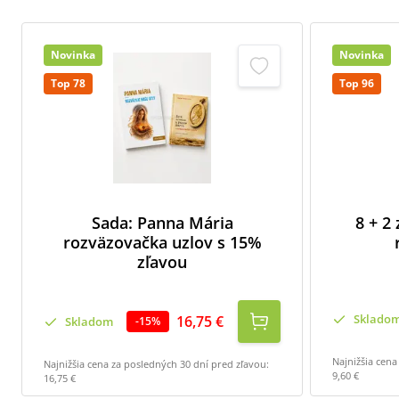
Novinka
Novinka
Top 78
Top 96
Sada: Panna Mária
8 + 2
rozväzovačka uzlov s 15%
zľavou
Sklado
16,75 €
Skladom
-
15
%
Najnižšia cena
Najnižšia cena za posledných 30 dní pred zľavou:
9,60 €
16,75 €