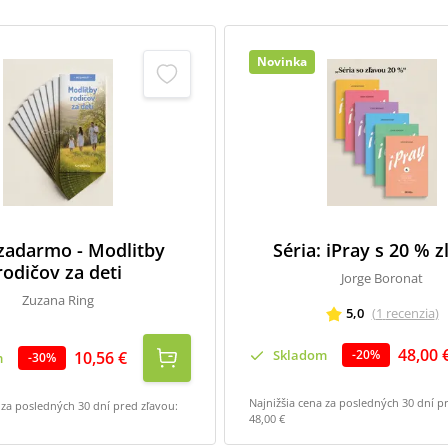
Novinka
 zadarmo - Modlitby
Séria: iPray s 20 % 
rodičov za deti
Jorge Boronat
Zuzana Ring
5,0
(
1
recenzia
)
48,00 
Skladom
-
20
%
10,56 €
m
-
30
%
Najnižšia cena za posledných 30 dní p
 za posledných 30 dní pred zľavou:
48,00 €