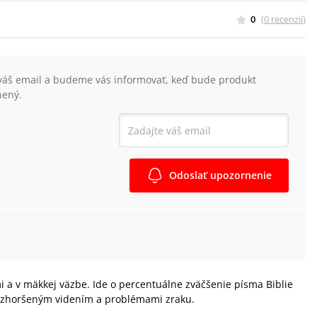
0
(
0
recenzií
)
váš email a budeme vás informovať, keď bude produkt
nený.
Odoslať upozornenie
 a v mäkkej väzbe. Ide o percentuálne zväčšenie písma Biblie
so zhoršeným videním a problémami zraku.