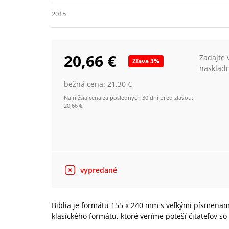
2015
20,66 €
Zadajte 
Zľava
3
%
nasklad
bežná cena:
21,30 €
Najnižšia cena za posledných 30 dní pred zľavou:
20,66 €
vypredané
Biblia je formátu 155 x 240 mm s veľkými písmenami
klasického formátu, ktoré veríme poteší čitateľov 