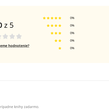
0
%
0
z 5
0
%
0
%
0
%
jeme hodnotenie?
0
%
 prípadne knihy zadarmo.