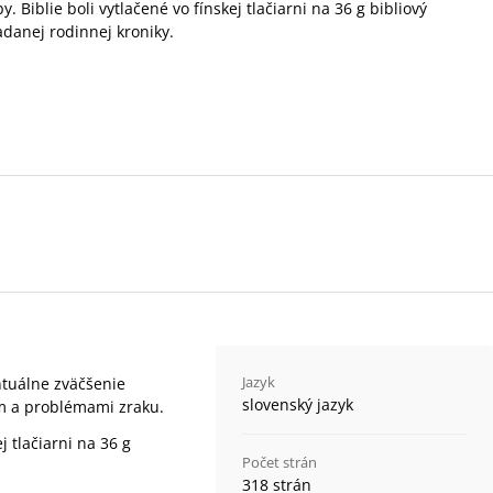
. Biblie boli vytlačené vo fínskej tlačiarni na 36 g bibliový
adanej rodinnej kroniky.
Jazyk
ntuálne zväčšenie
slovenský jazyk
ím a problémami zraku.
j tlačiarni na 36 g
Počet strán
.
318 strán