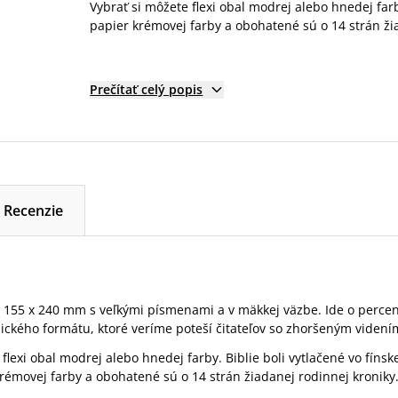
Vybrať si môžete flexi obal modrej alebo hnedej farby
papier krémovej farby a obohatené sú o 14 strán ži
Prečítať celý popis
Recenzie
u 155 x 240 mm s veľkými písmenami a v mäkkej väzbe. Ide o perce
sického formátu, ktoré veríme poteší čitateľov so zhoršeným viden
flexi obal modrej alebo hnedej farby. Biblie boli vytlačené vo fínske
krémovej farby a obohatené sú o 14 strán žiadanej rodinnej kroniky