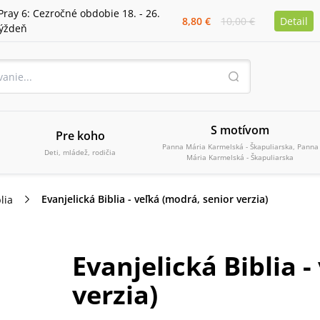
Pray 6: Cezročné obdobie 18. - 26.
8,80 €
10,00 €
Detail
týždeň
S motívom
Pre koho
Panna Mária Karmelská - Škapuliarska, Panna
Deti, mládež, rodičia
Mária Karmelská - Škapuliarska
Evanjelická Biblia - veľká (modrá, senior verzia)
lia
Evanjelická Biblia -
verzia)