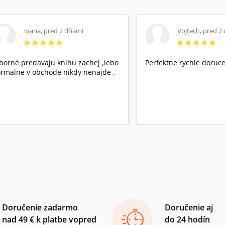
Ivana
,
pred 2 dňami
Vojtech
,
pred 2
borné predavaju knihu zachej ,lebo
Perfektne rychle doruce
rmalne v obchode nikdy nenajde .
Doručenie zadarmo
Doručenie aj
nad 49 € k platbe vopred
do 24 hodín