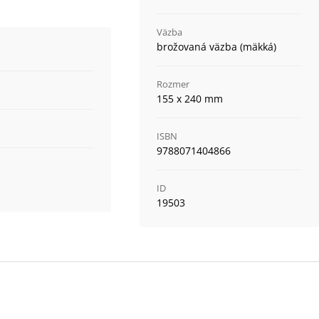
Väzba
brožovaná väzba (mäkká)
Rozmer
155 x 240 mm
ISBN
9788071404866
ID
19503