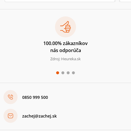
100.00% zákazníkov
nás odporúča
Zdroj: Heureka.sk
0850 999 500
zachej@zachej.sk