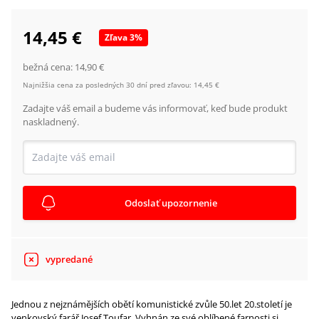
14,45 €
Zľava
3
%
bežná cena:
14,90 €
Najnižšia cena za posledných 30 dní pred zľavou:
14,45 €
Zadajte váš email a budeme vás informovať, keď bude produkt
naskladnený.
Odoslať upozornenie
vypredané
Jednou z nejznámějších obětí komunistické zvůle 50.let 20.století je
venkovský farář Josef Toufar. Vyhnán ze své oblíbené farnosti si