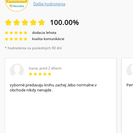
Ďalšie hodnotenia
100.00
%
dodacia lehota
kvalita komunikácie
* hodnotenia za posledných 90 dní
Ivana
,
pred 2 dňami
vyborné predavaju knihu zachej ,lebo normalne v
Per
obchode nikdy nenajde .