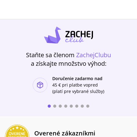
Staňte sa členom
ZachejClubu
a získajte množstvo výhod:
Doručenie zadarmo nad
ishlist-u
45 €
pri platbe vopred
(platí pre vybrané služby)
Overené zákazníkmi