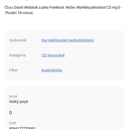
Čtou
David Matásek
a
Jana Franková
. Režie:
Markéta Jahodová
CD mp3 -
7hodin 18 minut.
Vydavateľ
Karmelitánské nakladatelství
Kategória
CD hovorené
Filter
Audiokniha
Jazyk
český jazyk
0
EAN
8594177770092