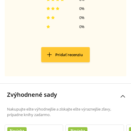
0
%
0
%
0
%
Pridať recenziu
Zvýhodnené sady
Nakupujte ešte výhodnejšie a získajte ešte výraznejšie zľavy,
prípadne knihy zadarmo.
Novinka
Novinka