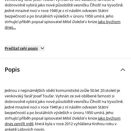
dobrovolně vybírá jako nové působiště vesničku Číhošť na Vysočině.
Jedné mrazivé noci v roce 1949 je z ní násilím odvezen Státní
bezpečností a po brutálních výsleších v únoru 1950 umírá. Jeho
strhující příběh popsal spisovatel
Miloš Doležal
v knize
Jako bychom
dnes...
Prečítať celý popis
Popis
Jednou z nejznámějších obětí komunistické zvůle 50.let 20.století je
venkovský farář Josef Toufar. Vyhnán ze své oblíbené farnosti si
dobrovolně vybírá jako nové působiště vesničku Číhošť na Vysočině.
Jedné mrazivé noci v roce 1949 je z ní násilím odvezen Státní
bezpečností a po brutálních výsleších v únoru 1950 umírá. Jeho
strhující příběh popsal spisovatel
Miloš Doležal
v knize
Jako bychom
dnes zemřít měli
, která byla v roce 2012 vyhlášena Knihou roku v
anketě Lidových novin.