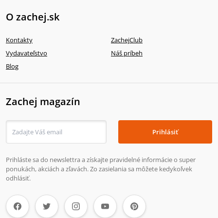
O zachej.sk
Kontakty
ZachejClub
Vydavateľstvo
Náš príbeh
Blog
Zachej magazín
Prihlásiť
Prihláste sa do newslettra a získajte pravidelné informácie o super
ponukách, akciách a zľavách. Zo zasielania sa môžete kedykoľvek
odhlásiť.