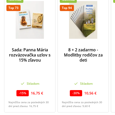
Top 73
Top 94
Sada: Panna Mária
8 + 2 zadarmo -
rozväzovačka uzlov s
Modlitby rodičov za
15% zľavou
deti
Skladom
Skladom
16,75 €
10,56 €
-
15
%
-
30
%
Najnižšia cena za posledných 30
Najnižšia cena za posledných 30
dní pred zľavou:
16,75 €
dní pred zľavou:
9,60 €