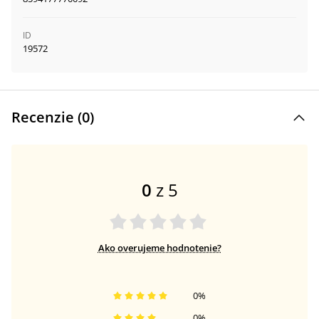
ID
19572
Recenzie (
0
)
0
z 5
Ako overujeme hodnotenie?
0
%
0
%