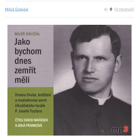
0
(
0
recenzií
)
Miloš Doležal