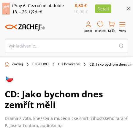
iPray 6: Cezročné obdobie
8,80 €
Detail
18. - 26. týždeň
10,00 €
Konto
Wishlist
Košík
Menu
Zachej
CD a DVD
CD hovorené
CD: Jako bychom dnes zem
CD: Jako bychom dnes
zemřít měli
Drama života, kněžství a mučednické smrti číhošťského faráře
P. Josefa Toufara, audiokniha