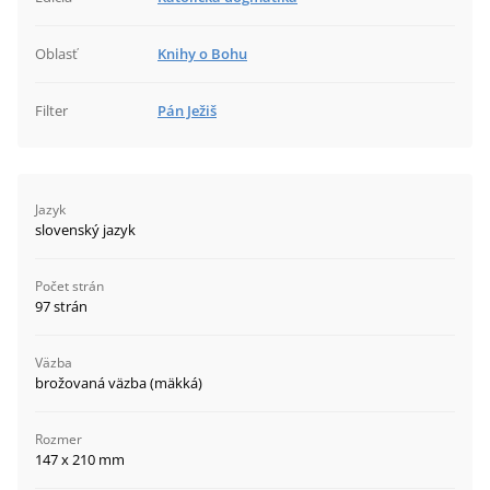
Oblasť
Knihy o Bohu
Filter
Pán Ježiš
Jazyk
slovenský jazyk
Počet strán
97 strán
Väzba
brožovaná väzba (mäkká)
Rozmer
147 x 210 mm