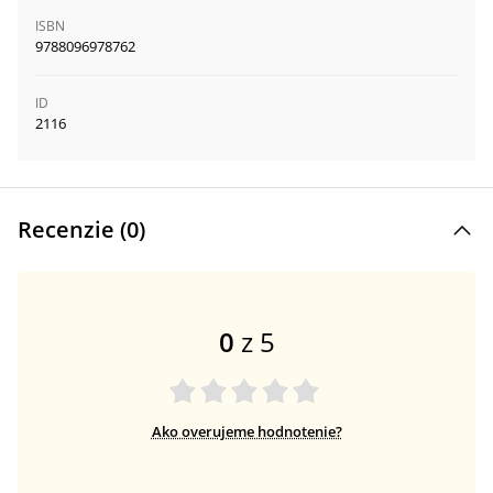
ISBN
9788096978762
ID
2116
Recenzie (
0
)
0
z 5
Ako overujeme hodnotenie?