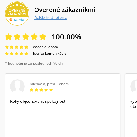
Overené zákazníkmi
Ďalšie hodnotenia
100.00
%
dodacia lehota
kvalita komunikácie
* hodnotenia za posledných 90 dní
Michaela
,
pred 1 dňom
Roky objednávam, spokojnosť
vyb
obc