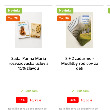
Novinka
Novinka
Top 78
Top 96
Sada: Panna Mária
8 + 2 zadarmo -
rozväzovačka uzlov s
Modlitby rodičov za
15% zľavou
deti
Skladom
Skladom
16,75 €
10,56 €
-
15
%
-
30
%
Najnižšia cena za posledných 30
Najnižšia cena za posledných 30