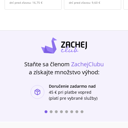
dní pred zľavou:
16,75 €
dní pred zľavou:
9,60 €
Staňte sa členom
ZachejClubu
a získajte množstvo výhod:
Doručenie zadarmo nad
ishlist-u
45 €
pri platbe vopred
(platí pre vybrané služby)