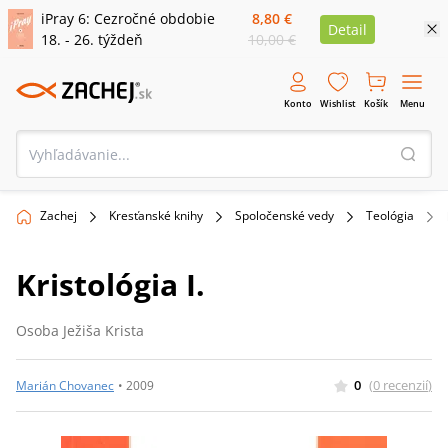
iPray 6: Cezročné obdobie
8,80 €
Detail
18. - 26. týždeň
10,00 €
Konto
Wishlist
Košík
Menu
Zachej
Kresťanské knihy
Spoločenské vedy
Teológia
Kristológia I.
Osoba Ježiša Krista
0
(
0
recenzií
)
Marián Chovanec
•
2009