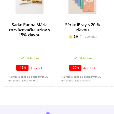
Sada: Panna Mária
Séria: iPray s 20 %
rozväzovačka uzlov s
zľavou
15% zľavou
5,0
(
1
recenzia
)
Skladom
Skladom
16,75 €
48,00 €
-
15
%
-
20
%
Najnižšia cena za posledných 30
Najnižšia cena za posledných 30
dní pred zľavou:
16,75 €
dní pred zľavou:
48,00 €