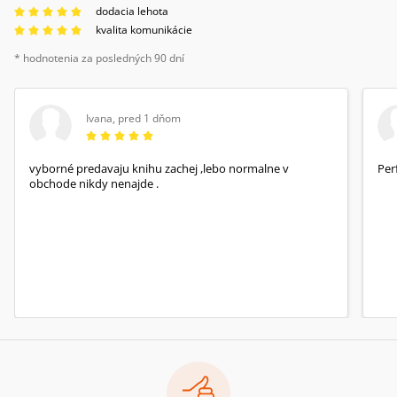
dodacia lehota
kvalita komunikácie
* hodnotenia za posledných 90 dní
Ivana
,
pred 1 dňom
vyborné predavaju knihu zachej ,lebo normalne v
Per
obchode nikdy nenajde .