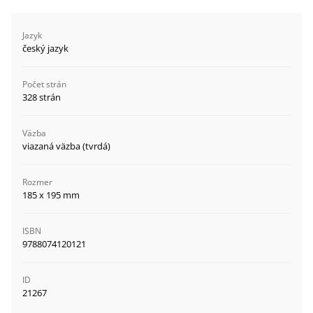
Jazyk
český jazyk
Počet strán
328 strán
Väzba
viazaná väzba (tvrdá)
Rozmer
185 x 195 mm
ISBN
9788074120121
ID
21267