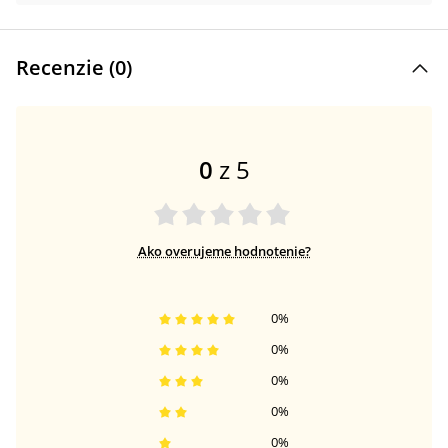
Recenzie (
0
)
0
z 5
Ako overujeme hodnotenie?
0
%
0
%
0
%
0
%
0
%