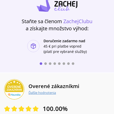
Staňte sa členom
ZachejClubu
a získajte množstvo výhod:
Doručenie zadarmo nad
ishlist-u
45 €
pri platbe vopred
(platí pre vybrané služby)
Overené zákazníkmi
Ďalšie hodnotenia
100.00
%