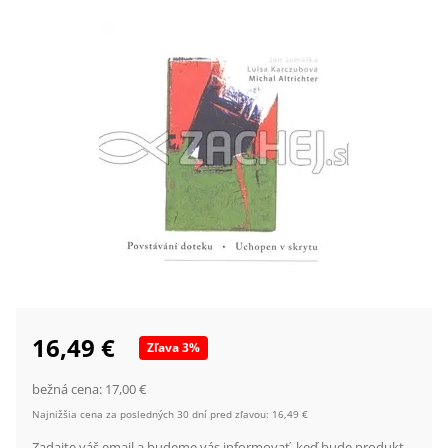
16,49 €
Zľava
3
%
bežná cena:
17,00 €
Najnižšia cena za posledných 30 dní pred zľavou:
16,49 €
Zadajte váš email a budeme vás informovať, keď bude produkt