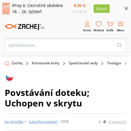
iPray 6: Cezročné obdobie
8,00 €
Detail
18. - 26. týždeň
10,00 €
Konto
Wishlist
Košík
Menu
Zachej
Kresťanské knihy
Spoločenské vedy
Teológia
Povstávání doteku;
Uchopen v skrytu
•
0
(
0
recenzií
)
Jan Jemelka
Luisa Karczubová
•
2008