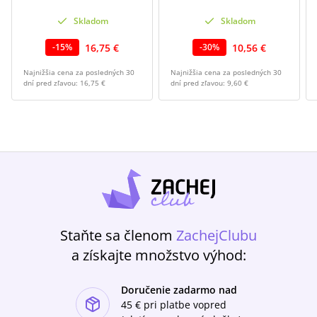
Skladom
Skladom
16,75 €
10,56 €
-
15
%
-
30
%
Najnižšia cena za posledných 30
Najnižšia cena za posledných 30
dní pred zľavou:
16,75 €
dní pred zľavou:
9,60 €
Staňte sa členom
ZachejClubu
a získajte množstvo výhod:
Doručenie zadarmo nad
ishlist-u
45 €
pri platbe vopred