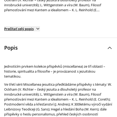
Ockham (V. Richter – český jezuita a dlouholetý profesor na
innsbrucké univerzitě); L. Wittgenstein a víra (W. Baum), Filosof
přemosťování mezi Kantem a idealismem – K. L. Reinhold (E....
Prečítať celý popis
Popis
Jednotícím prvkem kolekce příspěvků (miscellanea) ze tří oblastí –
historie, spiritualita a filosofie – je provázanost s jezuitskou
tematikou.
Ve třetí sérii Miscellanea jesuitica předkládáme příspěvky s tématy: W.
Ockham (V. Richter – český jezuita a dlouholetý profesor na
innsbrucké univerzitě); L. Wittgenstein a víra (W. Baum), Filosof
přemosťování mezi Kantem a idealismem – K. L. Reinhold (E. Coreth);
Postmoderní věda a křesťanství (J. Andres); K 300letému výročí vydání
Leibnizovy Teodiceji (G. Sans); Hegel a hledání Boha (W. Kern); dále
příspěvky o heslu personalismus, přehled českých osobností