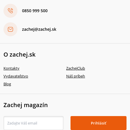
0850 999 500
zachej@zachej.sk
O zachej.sk
Kontakty
ZachejClub
Vydavateľstvo
Náš príbeh
Blog
Zachej magazín
Prihlásiť