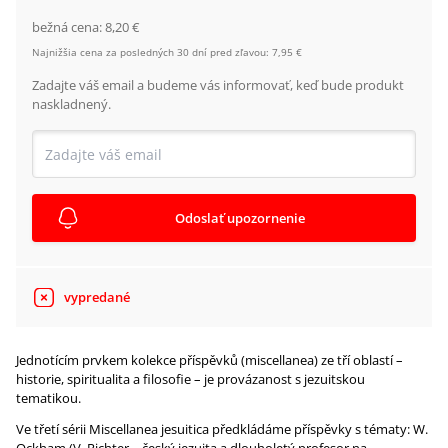
bežná cena:
8,20 €
Najnižšia cena za posledných 30 dní pred zľavou:
7,95 €
Zadajte váš email a budeme vás informovať, keď bude produkt
naskladnený.
Odoslať upozornenie
vypredané
Jednotícím prvkem kolekce příspěvků (miscellanea) ze tří oblastí –
historie, spiritualita a filosofie – je provázanost s jezuitskou
tematikou.
Ve třetí sérii Miscellanea jesuitica předkládáme příspěvky s tématy: W.