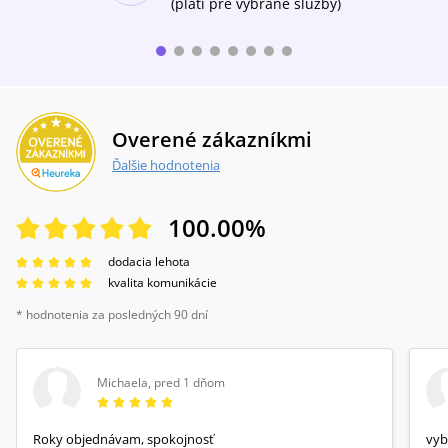
(platí pre vybrané služby)
Overené zákazníkmi
Ďalšie hodnotenia
100.00
%
dodacia lehota
kvalita komunikácie
* hodnotenia za posledných 90 dní
Michaela
,
pred 1 dňom
Roky objednávam, spokojnosť
vyb