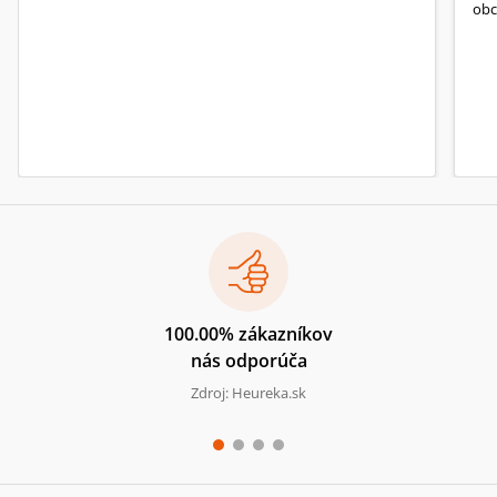
obc
100.00% zákazníkov
nás odporúča
Zdroj: Heureka.sk