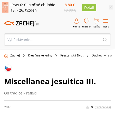
iPray 6: Cezročné obdobie
8,80 €
Detail
18. - 26. týždeň
10,00 €
Konto
Wishlist
Košík
Menu
Zachej
Kresťanské knihy
Kresťanský život
Duchovný rast
Miscellanea jesuitica III.
Od tradice k reflexi
0
(
0
recenzií
)
2010