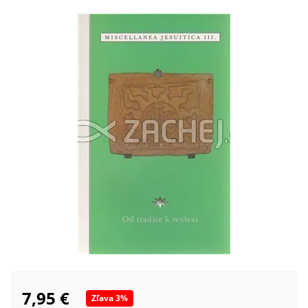
7,95 €
Zľava
3
%