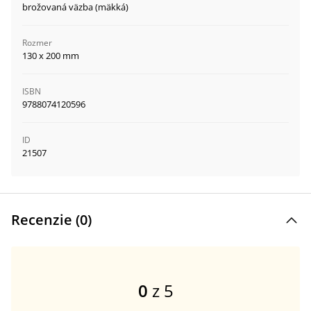
brožovaná väzba (mäkká)
Rozmer
130 x 200 mm
ISBN
9788074120596
ID
21507
Recenzie (
0
)
0
z 5