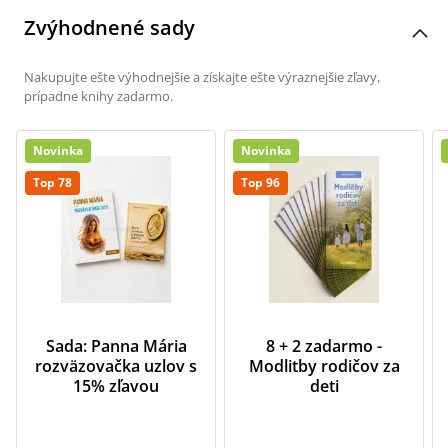
Zvýhodnené sady
Nakupujte ešte výhodnejšie a získajte ešte výraznejšie zľavy,
prípadne knihy zadarmo.
Novinka
Novinka
Top 78
Top 96
Sada: Panna Mária
8 + 2 zadarmo -
rozväzovačka uzlov s
Modlitby rodičov za
15% zľavou
deti