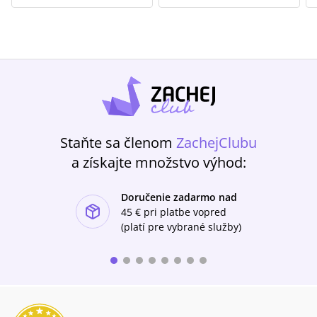
Staňte sa členom
ZachejClubu
a získajte množstvo výhod:
Doručenie zadarmo nad
ishlist-u
45 €
pri platbe vopred
(platí pre vybrané služby)