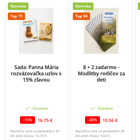
Novinka
Novinka
Top 73
Top 94
Sada: Panna Mária
8 + 2 zadarmo -
rozväzovačka uzlov s
Modlitby rodičov za
15% zľavou
deti
Skladom
Skladom
16,75 €
10,56 €
-
15
%
-
30
%
Najnižšia cena za posledných 30
Najnižšia cena za posledných 30
dní pred zľavou:
16,75 €
dní pred zľavou:
9,60 €