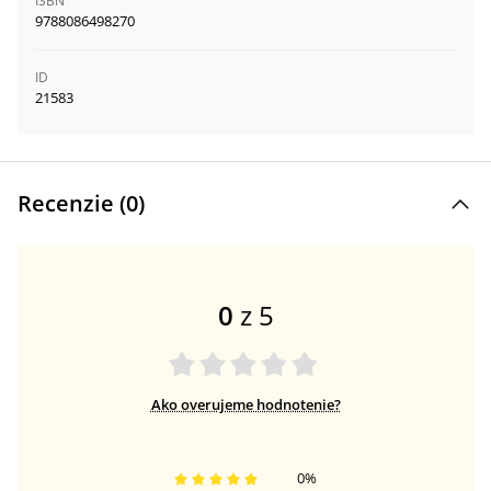
ISBN
9788086498270
ID
21583
Recenzie (
0
)
0
z 5
Ako overujeme hodnotenie?
0
%