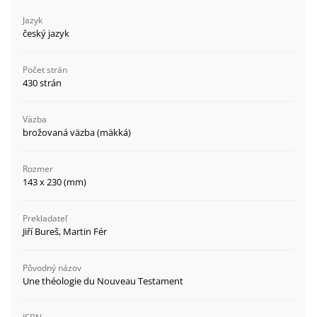
Jazyk
český jazyk
Počet strán
430 strán
Väzba
brožovaná väzba (mäkká)
Rozmer
143 x 230 (mm)
Prekladateľ
Jiří Bureš, Martin Fér
Pôvodný názov
Une théologie du Nouveau Testament