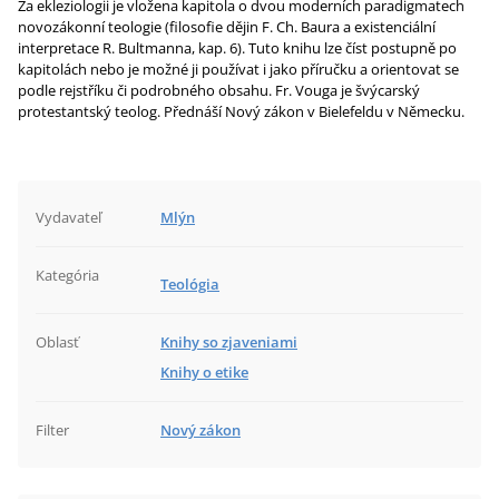
Za ekleziologii je vložena kapitola o dvou moderních paradigmatech
novozákonní teologie (filosofie dějin F. Ch. Baura a existenciální
interpretace R. Bultmanna, kap. 6). Tuto knihu lze číst postupně po
kapitolách nebo je možné ji používat i jako příručku a orientovat se
podle rejstříku či podrobného obsahu. Fr. Vouga je švýcarský
protestantský teolog. Přednáší Nový zákon v Bielefeldu v Německu.
Vydavateľ
Mlýn
Kategória
Teológia
Oblasť
Knihy so zjaveniami
Knihy o etike
Filter
Nový zákon