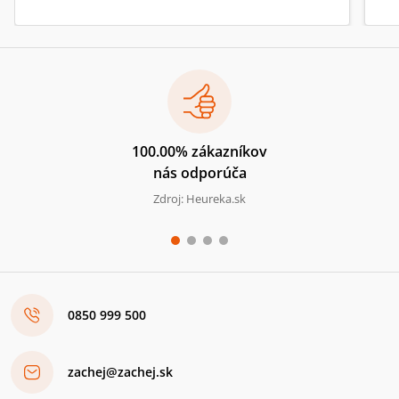
100.00% zákazníkov
nás odporúča
Zdroj: Heureka.sk
0850 999 500
zachej@zachej.sk