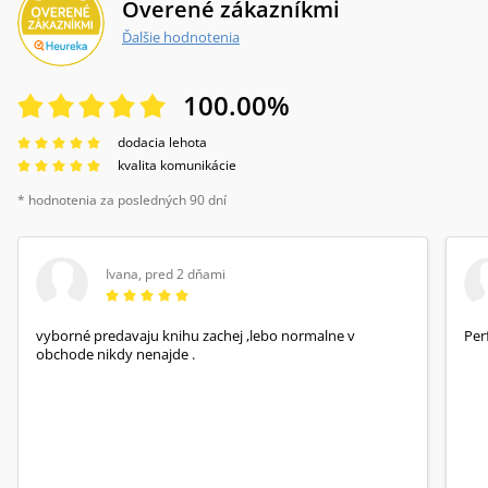
Overené zákazníkmi
Ďalšie hodnotenia
100.00
%
dodacia lehota
kvalita komunikácie
* hodnotenia za posledných 90 dní
Ivana
,
pred 2 dňami
vyborné predavaju knihu zachej ,lebo normalne v
Per
obchode nikdy nenajde .