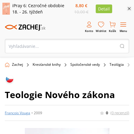
iPray 6: Cezročné obdobie
8,80 €
Detail
18. - 26. týždeň
10,00 €
Konto
Wishlist
Košík
Menu
Zachej
Kresťanské knihy
Spoločenské vedy
Teológia
Teologie Nového zákona
0
(
0
recenzií
)
Francois Vouga
•
2009