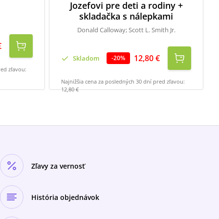
Jozefovi pre deti a rodiny +
skladačka s nálepkami
Donald Calloway; Scott L. Smith Jr.
€
12,80 €
Skladom
-
20
%
red zľavou:
Najnižšia cena za posledných 30 dní pred zľavou:
12,80 €
Zľavy za vernosť
História objednávok