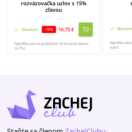
rozväzovačka uzlov s 15%
zľavou
Sklado
16,75 €
Skladom
-
15
%
Najnižšia cena
Najnižšia cena za posledných 30 dní pred zľavou:
9,60 €
16,75 €
Staňte sa členom
ZachejClubu