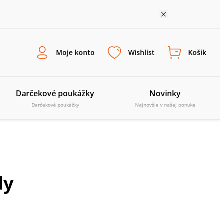
Moje konto
Wishlist
Košík
Darčekové poukážky
Novinky
Darčekové poukážky
Najnovšie v našej ponuke
dy