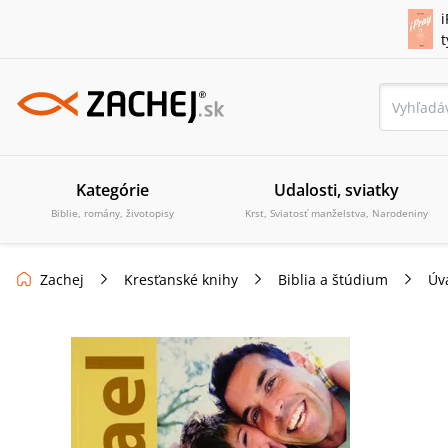
i
Kategórie
Udalosti, sviatky
Biblie, romány, životopisy
Krst, Sviatosť manželstva, Narodeniny
Zachej
Kresťanské knihy
Biblia a štúdium
Úv