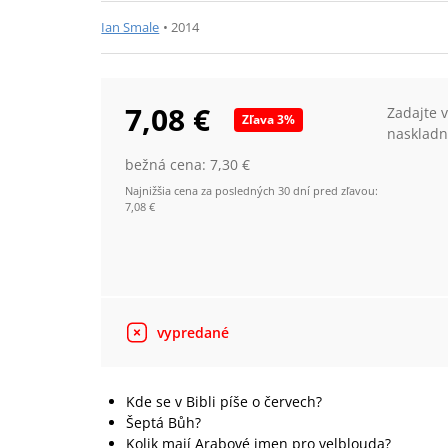
Ian Smale
•
2014
7,08 €
Zadajte 
Zľava
3
%
naskladn
bežná cena:
7,30 €
Najnižšia cena za posledných 30 dní pred zľavou:
7,08 €
vypredané
Kde se v Bibli píše o červech?
Šeptá Bůh?
Kolik mají Arabové jmen pro velblouda?