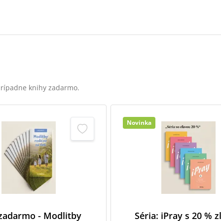
 prípadne knihy zadarmo.
Novinka
 zadarmo - Modlitby
Séria: iPray s 20 % 