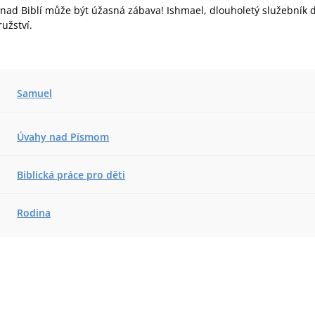
nad Biblí může být úžasná zábava! Ishmael, dlouholetý služebník d
užství.
Samuel
Úvahy nad Písmom
Biblická práce pro děti
Rodina