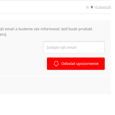
0
(
0
recenzií
)
váš email a budeme vás informovať, keď bude produkt
ený.
Odoslať upozornenie