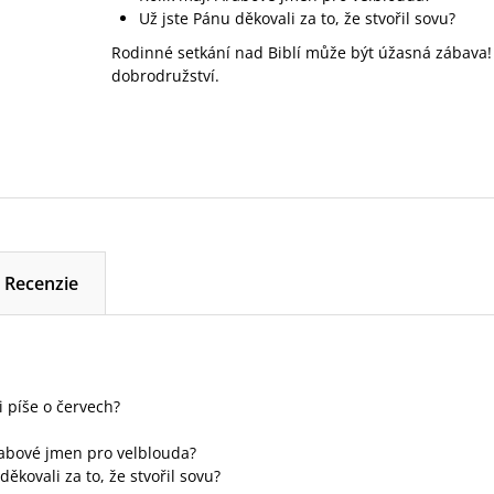
Už jste Pánu děkovali za to, že stvořil sovu?
Rodinné setkání nad Biblí může být úžasná zábava! 
dobrodružství.
Recenzie
i píše o červech?
rabové jmen pro velblouda?
děkovali za to, že stvořil sovu?