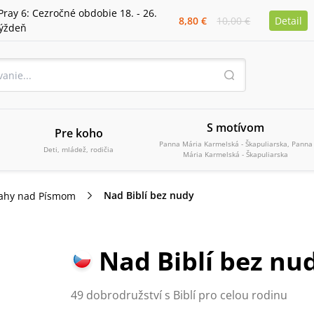
Pray 6: Cezročné obdobie 18. - 26.
8,80 €
10,00 €
Detail
týždeň
S motívom
Pre koho
Panna Mária Karmelská - Škapuliarska, Panna
Deti, mládež, rodičia
Mária Karmelská - Škapuliarska
Nad Biblí bez nudy
ahy nad Písmom
Nad Biblí bez nu
49 dobrodružství s Biblí pro celou rodinu