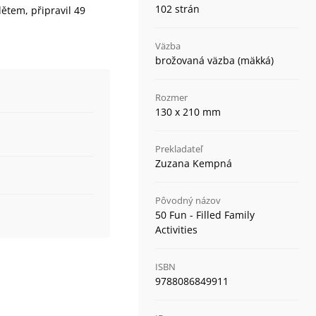
102 strán
ětem, připravil 49
Väzba
brožovaná väzba (mäkká)
Rozmer
130 x 210 mm
Prekladateľ
Zuzana Kempná
Pôvodný názov
50 Fun - Filled Family
Activities
ISBN
9788086849911