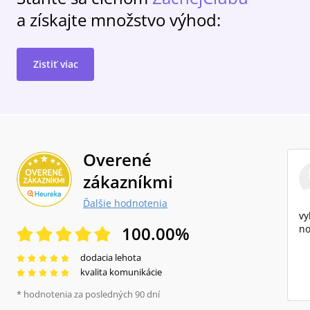
a získajte množstvo výhod:
Zistiť viac
Overené
zákazníkmi
Ďalšie hodnotenia
vy
100.00
%
no
dodacia lehota
kvalita komunikácie
* hodnotenia za posledných 90 dní