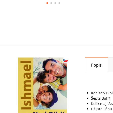
Popis
Kde se v Bibl
Šeptá Bůh?
Kolik mají A
Už jste Pánu 