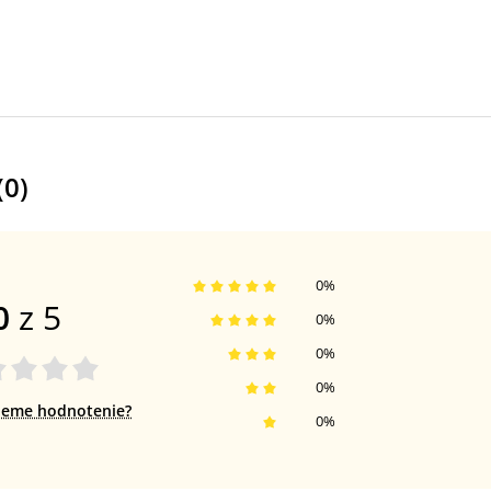
(
0
)
0
%
0
z 5
0
%
0
%
0
%
jeme hodnotenie?
0
%