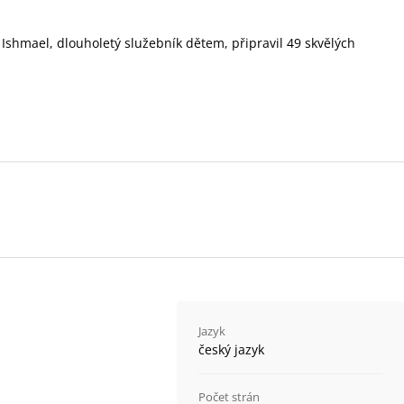
Ishmael, dlouholetý služebník dětem, připravil 49 skvělých
Jazyk
český jazyk
Počet strán