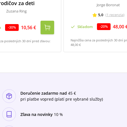
rodičov za deti
Jorge Boronat
Zuzana Ring
5,0
(
1
recenzia
)
48,00 
Skladom
-
20
%
10,56 €
m
-
30
%
Najnižšia cena za posledných 30 dní p
 za posledných 30 dní pred zľavou:
48,00 €
Doručenie zadarmo nad
45 €
pri platbe vopred (platí pre vybrané služby)
Zľava na novinky
10 %