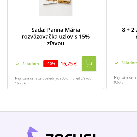
Sada: Panna Mária
8 + 2
rozväzovačka uzlov s 15%
zľavou
Sklado
16,75 €
Skladom
-
15
%
Najnižšia cena
Najnižšia cena za posledných 30 dní pred zľavou:
9,60 €
16,75 €