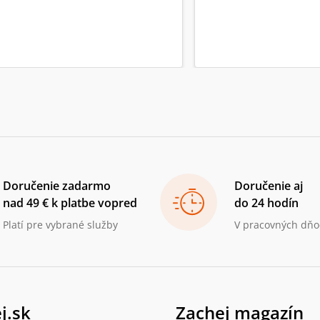
Doručenie zadarmo
Doručenie aj
nad 49 € k platbe vopred
do 24 hodín
Platí pre vybrané služby
V pracovných dňo
j.sk
Zachej magazín