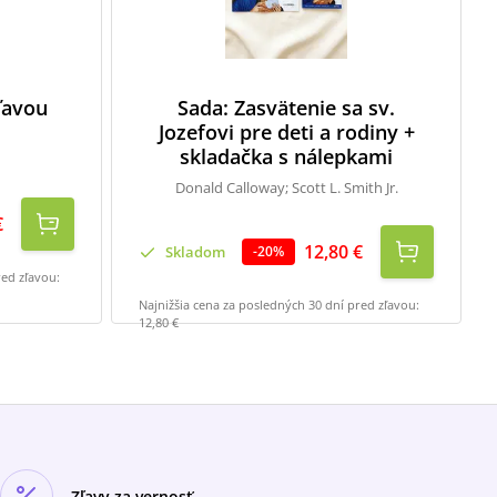
zľavou
Sada: Zasvätenie sa sv.
Jozefovi pre deti a rodiny +
skladačka s nálepkami
Donald Calloway; Scott L. Smith Jr.
€
12,80 €
Skladom
-
20
%
red zľavou:
Najnižšia cena za posledných 30 dní pred zľavou:
12,80 €
Zľavy za vernosť