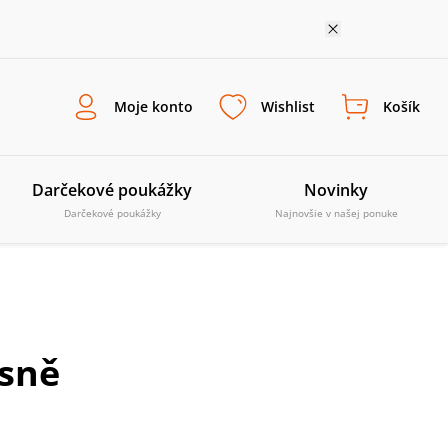
Moje konto
Wishlist
Košík
Darčekové poukážky
Novinky
Darčekové poukážky
Najnovšie v našej ponuke
ísně