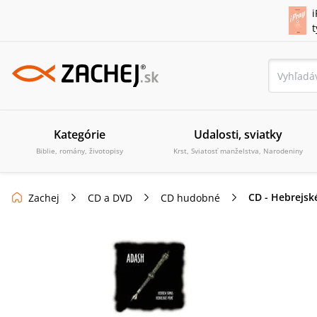
i
Kategórie
Udalosti, sviatky
Biblie, romány, životopisy
Krst, Sviatosť manželstva, Narodeniny
CD - Hebrejsk
Zachej
CD a DVD
CD hudobné