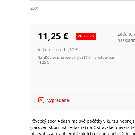
2001
11,25 €
Zadajte 
Zľava
3
%
nasklad
bežná cena:
11,60 €
Najnižšia cena za posledných 30 dní pred zľavou:
11,25 €
vypredané
Pěvecký sbor Adash má své počátky v kurzu hebrejš
(zároveň sbormistr Adashe) na Ostravské universitě. 
objevuje za hranicemi školních učeben při svých sa