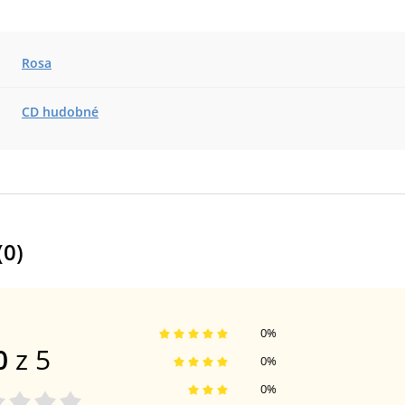
Rosa
CD hudobné
(
0
)
0
%
0
z 5
0
%
0
%