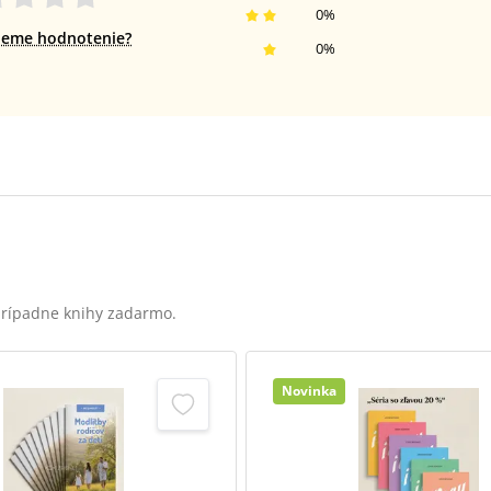
0
%
jeme hodnotenie?
0
%
 prípadne knihy zadarmo.
Novinka