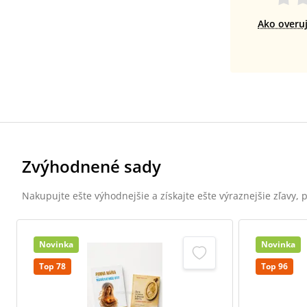
Ako overu
Zvýhodnené sady
Nakupujte ešte výhodnejšie a získajte ešte výraznejšie zľavy,
Novinka
Novinka
Top 78
Top 96