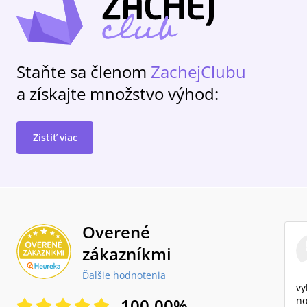
Staňte sa členom
ZachejClubu
a získajte množstvo výhod:
Zistiť viac
Overené
zákazníkmi
Ďalšie hodnotenia
vy
100.00
%
no