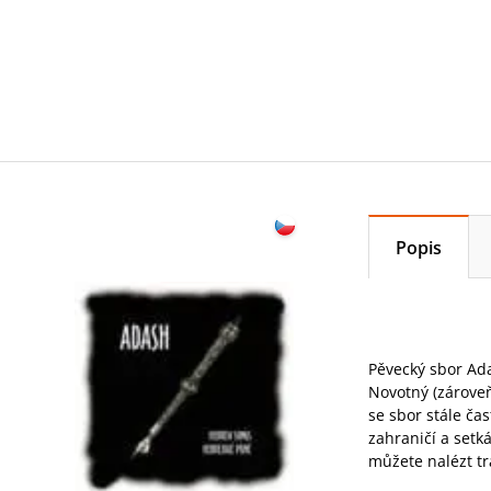
Popis
Pěvecký sbor Ada
Novotný (zároveň
se sbor stále ča
zahraničí a setk
můžete nalézt tr