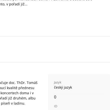
, v pořadí již...
Jazyk
učuje doc. ThDr. Tomáš
český jazyk
oucí kvalitě přednesu
h koncertech doma i v
0
řadí již druhém, albu
 píseň v ladinu.
ID