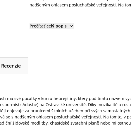
nadšeným ohlasem posluchačské veřejnosti. Na tomto
Prečítať celý popis
Recenzie
sh má své počátky v kurzu hebrejštiny, který pod tímto názvem vy
 sbormistr Adashe) na Ostravské universitě. Díky muzikalitě a rost
stěji objevuje za hranicemi školních učeben při svých samostatnýc
ává se s nadšeným ohlasem posluchačské veřejnosti. Na tomto, v po
adiční židovské modlitby, chasidské svatební písně nebo milostnou