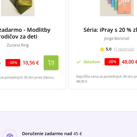
 zadarmo - Modlitby
Séria: iPray s 20 % 
rodičov za deti
Jorge Boronat
Zuzana Ring
5,0
(
1
recenzia
)
48,00 
Skladom
-
20
%
10,56 €
m
-
30
%
Najnižšia cena za posledných 30 dní p
 za posledných 30 dní pred zľavou:
48,00 €
Doručenie zadarmo nad
45 €