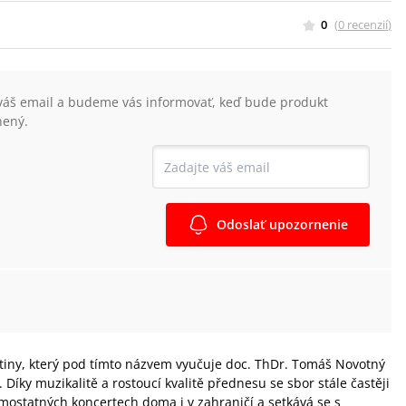
0
(
0
recenzií
)
váš email a budeme vás informovať, keď bude produkt
nený.
Odoslať upozornenie
tiny, který pod tímto názvem vyučuje doc. ThDr. Tomáš Novotný
Díky muzikalitě a rostoucí kvalitě přednesu se sbor stále častěji
mostatných koncertech doma i v zahraničí a setkává se s