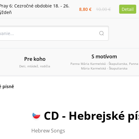
Pray 6: Cezročné obdobie 18. - 26.
8,80 €
10,00 €
Detail
týždeň
S motívom
Pre koho
Panna Mária Karmelská - Škapuliarska, Panna
Deti, mládež, rodičia
Mária Karmelská - Škapuliarska
é písně
CD - Hebrejské p
Hebrew Songs