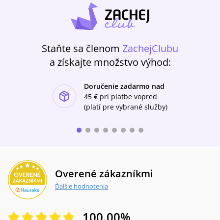
Staňte sa členom
ZachejClubu
a získajte množstvo výhod:
Doručenie zadarmo nad
ishlist-u
45 €
pri platbe vopred
(platí pre vybrané služby)
Overené zákazníkmi
Ďalšie hodnotenia
100.00
%