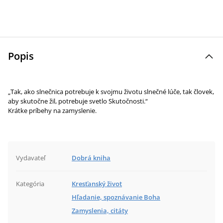
Popis
„Tak, ako slnečnica potrebuje k svojmu životu slnečné lúče, tak človek,
aby skutočne žil, potrebuje svetlo Skutočnosti.“
Krátke príbehy na zamyslenie.
Vydavateľ
Dobrá kniha
Kategória
Kresťanský život
Hľadanie, spoznávanie Boha
Zamyslenia, citáty