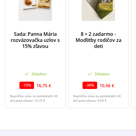
Sada: Panna Mária
8 + 2 zadarmo -
rozväzovačka uzlov s
Modlitby rodičov za
15% zľavou
deti
Skladom
Skladom
16,75 €
10,56 €
-
15
%
-
30
%
Najnižšia cena za posledných 30
Najnižšia cena za posledných 30
dní pred zľavou:
16,75 €
dní pred zľavou:
9,60 €