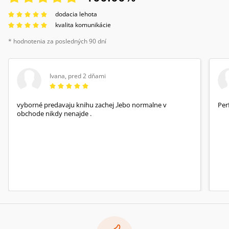
dodacia lehota
kvalita komunikácie
* hodnotenia za posledných 90 dní
Ivana
,
pred 2 dňami
vyborné predavaju knihu zachej ,lebo normalne v
Per
obchode nikdy nenajde .