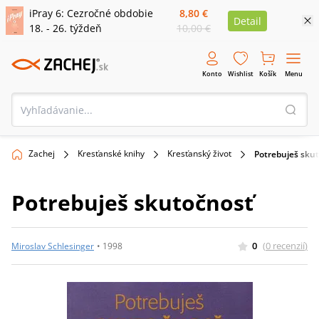
iPray 6: Cezročné obdobie
8,80 €
Detail
18. - 26. týždeň
10,00 €
Konto
Wishlist
Košík
Menu
Zachej
Kresťanské knihy
Kresťanský život
Potrebuješ sku
Potrebuješ skutočnosť
0
(
0
recenzií
)
Miroslav Schlesinger
•
1998