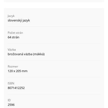
Jazyk
slovenský jazyk
Počet strán
64 strán
Väzba
brožovaná väzba (mäkká)
Rozmer
120 x 205 mm
ISBN
8071412252
ID
2596