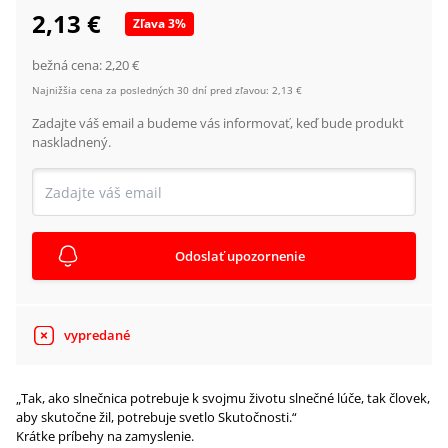
2,13 €
Zľava
3
%
bežná cena:
2,20 €
Najnižšia cena za posledných 30 dní pred zľavou:
2,13 €
Zadajte váš email a budeme vás informovať, keď bude produkt
naskladnený.
Odoslať upozornenie
vypredané
„Tak, ako slnečnica potrebuje k svojmu životu slnečné lúče, tak človek,
aby skutočne žil, potrebuje svetlo Skutočnosti.“
Krátke príbehy na zamyslenie.