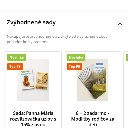
Zvýhodnené sady
Nakupujte ešte výhodnejšie a získajte ešte výraznejšie zľavy,
prípadne knihy zadarmo.
Novinka
Novinka
Top 78
Top 96
Sada: Panna Mária
8 + 2 zadarmo -
rozväzovačka uzlov s
Modlitby rodičov za
15% zľavou
deti