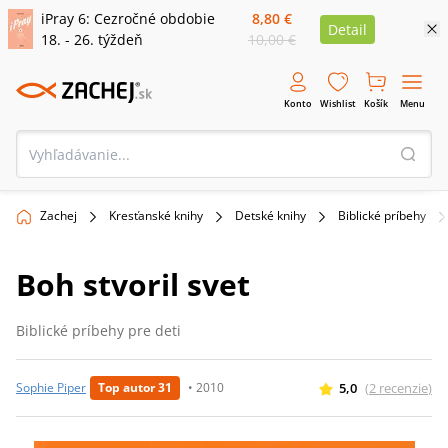
iPray 6: Cezročné obdobie
8,80 €
Detail
18. - 26. týždeň
10,00 €
Konto
Wishlist
Košík
Menu
Zachej
Kresťanské knihy
Detské knihy
Biblické príbehy
Boh stvoril svet
Biblické príbehy pre deti
5,0
(
2
recenzie
)
Sophie Piper
Top autor 31
•
2010