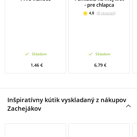
- pre chlapca
4,8
(
8
recenzií
)
Skladom
Skladom
1,46 €
6,79 €
Inšpiratívny kútik vyskladaný z nákupov
Zachejákov