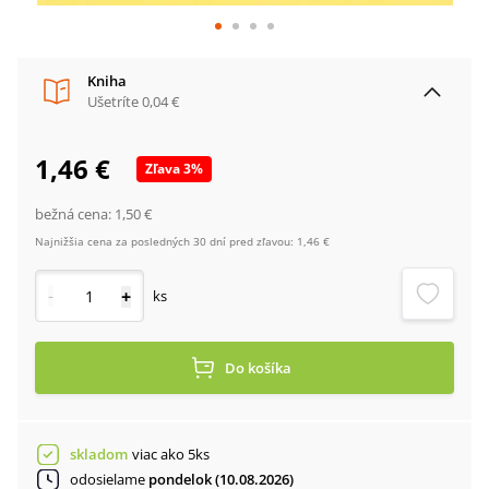
Kniha
Ušetríte
0,04 €
1,46 €
Zľava
3
%
bežná cena:
1,50 €
Najnižšia cena za posledných 30 dní pred zľavou:
1,46 €
-
+
ks
Do košíka
skladom
viac ako 5ks
odosielame
pondelok (10.08.2026)