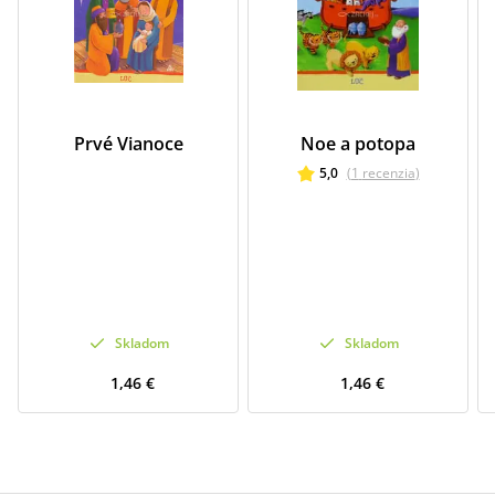
Prvé Vianoce
Noe a potopa
5,0
(
1
recenzia
)
Skladom
Skladom
1,46 €
1,46 €