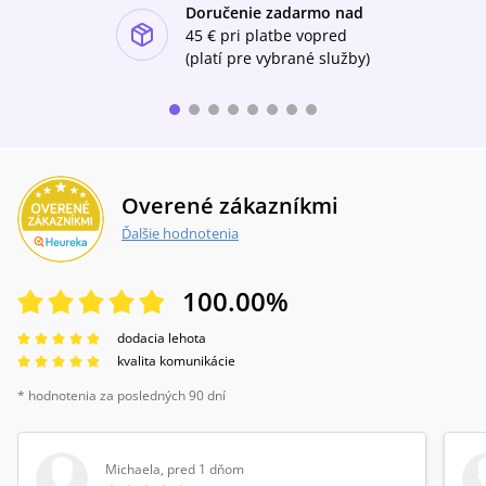
Doručenie zadarmo nad
ishlist-u
45 €
pri platbe vopred
(platí pre vybrané služby)
Overené zákazníkmi
Ďalšie hodnotenia
100.00
%
dodacia lehota
kvalita komunikácie
* hodnotenia za posledných 90 dní
Michaela
,
pred 1 dňom