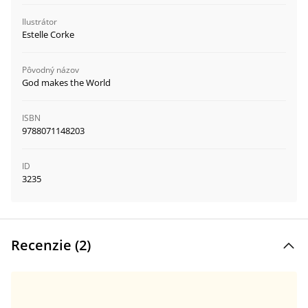
Ilustrátor
Estelle Corke
Pôvodný názov
God makes the World
ISBN
9788071148203
ID
3235
Recenzie (
2
)