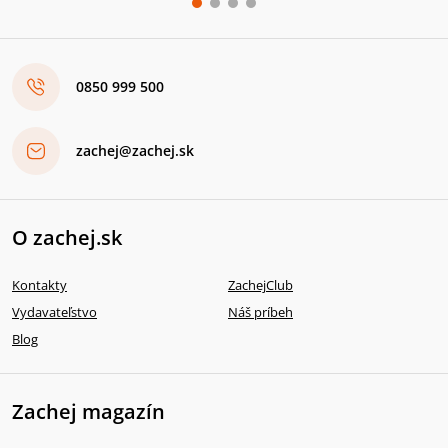
0850 999 500
zachej@zachej.sk
O zachej.sk
Kontakty
ZachejClub
Vydavateľstvo
Náš príbeh
Blog
Zachej magazín