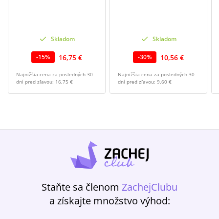
Skladom
Skladom
16,75 €
10,56 €
-
15
%
-
30
%
Najnižšia cena za posledných 30
Najnižšia cena za posledných 30
dní pred zľavou:
16,75 €
dní pred zľavou:
9,60 €
Staňte sa členom
ZachejClubu
a získajte množstvo výhod: