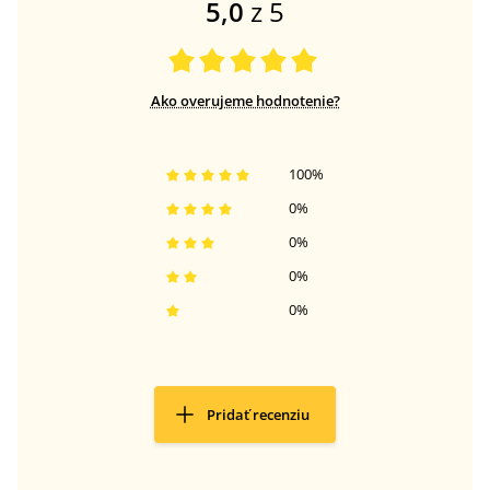
5,0
z 5
Ako overujeme hodnotenie?
100
%
0
%
0
%
0
%
0
%
Pridať recenziu