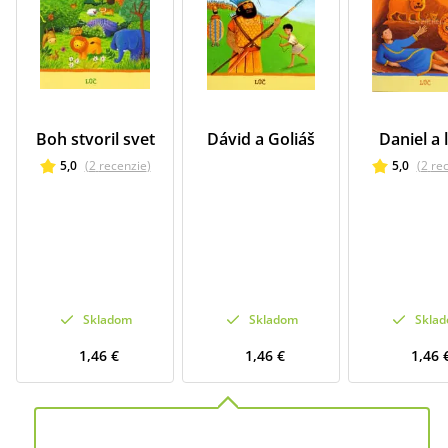
Boh stvoril svet
Dávid a Goliáš
Daniel a 
5,0
(
2
recenzie
)
5,0
(
2
re
Skladom
Skladom
Skla
1,46 €
1,46 €
1,46 