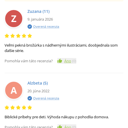
Zuzana
(11)
Z
9. januára 2026
Overená recenzia
Veľmi pekná brožúrka s nádhernými ilustráciami, doobjednala som
ďalšie série.
Pomohla vám táto recenzia?
Áno
(
0
)
Alzbeta
(5)
A
20. júna 2022
Overená recenzia
Biblické príbehy pre deti. Výhoda nákupu z pohodlia domova.
Pomohla vám táto recenzia?
Áno
(
0
)