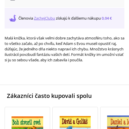
Členovia
ZachejClubu
získajú
k ďalšiemu nákupu
0,04 €
Malá knižka, ktorá však veľmi dobre zachytáva atmosféru toho, ako sa
to všetko začalo, až po chvíľu, keď Adam s Evou museli opustiť raj,
dúfajúc, že jedného dňa niekto napraví ich chybu. Množstvo krásnych
ilustrácií povzbudí fantáziu vašich detí. Formát knižky im umožní vziať
si ju so sebou všade, aby ich zabavila i poučila.
Zákazníci často kupovali spolu