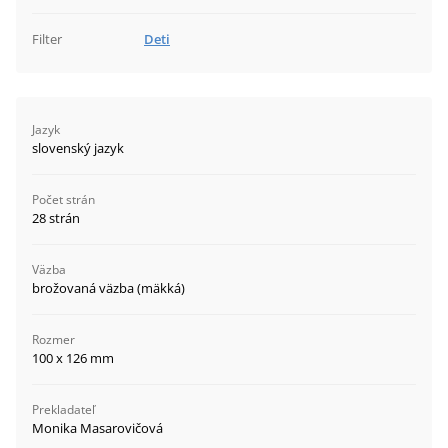
Filter
Deti
Jazyk
slovenský jazyk
Počet strán
28 strán
Väzba
brožovaná väzba (mäkká)
Rozmer
100 x 126 mm
Prekladateľ
Monika Masarovičová