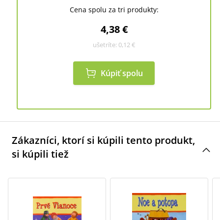
Cena spolu za tri produkty:
4,38 €
ušetríte:
0,12 €
Kúpiť spolu
Zákazníci, ktorí si kúpili tento produkt,
si kúpili tiež