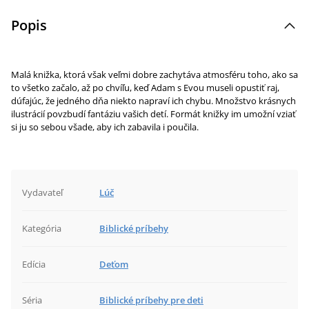
Popis
Malá knižka, ktorá však veľmi dobre zachytáva atmosféru toho, ako sa
to všetko začalo, až po chvíľu, keď Adam s Evou museli opustiť raj,
dúfajúc, že jedného dňa niekto napraví ich chybu. Množstvo krásnych
ilustrácií povzbudí fantáziu vašich detí. Formát knižky im umožní vziať
si ju so sebou všade, aby ich zabavila i poučila.
Vydavateľ
Lúč
Kategória
Biblické príbehy
Edícia
Deťom
Séria
Biblické príbehy pre deti