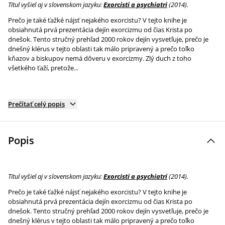
Titul vyšiel aj v slovenskom jazyku:
Exorcisti a psychiatri
(2014).
Prečo je také ťažké nájsť nejakého exorcistu? V tejto knihe je
obsiahnutá prvá prezentácia dejín exorcizmu od čias Krista po
dnešok. Tento stručný prehľad 2000 rokov dejín vysvetľuje, prečo je
dnešný klérus v tejto oblasti tak málo pripravený a prečo toľko
kňazov a biskupov nemá dôveru v exorcizmy. Zlý duch z toho
všetkého ťaží, pretože...
Prečítať celý popis
Popis
Titul vyšiel aj v slovenskom jazyku:
Exorcisti a psychiatri
(2014).
Prečo je také ťažké nájsť nejakého exorcistu? V tejto knihe je
obsiahnutá prvá prezentácia dejín exorcizmu od čias Krista po
dnešok. Tento stručný prehľad 2000 rokov dejín vysvetľuje, prečo je
dnešný klérus v tejto oblasti tak málo pripravený a prečo toľko