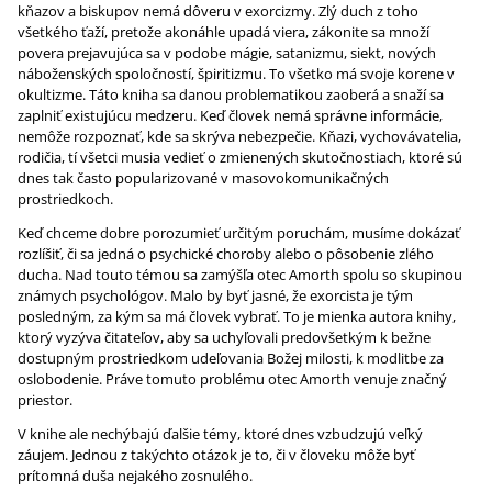
kňazov a biskupov nemá dôveru v exorcizmy. Zlý duch z toho
všetkého ťaží, pretože akonáhle upadá viera, zákonite sa množí
povera prejavujúca sa v podobe mágie, satanizmu, siekt, nových
náboženských spoločností, špiritizmu. To všetko má svoje korene v
okultizme. Táto kniha sa danou problematikou zaoberá a snaží sa
zaplniť existujúcu medzeru. Keď človek nemá správne informácie,
nemôže rozpoznať, kde sa skrýva nebezpečie. Kňazi, vychovávatelia,
rodičia, tí všetci musia vedieť o zmienených skutočnostiach, ktoré sú
dnes tak často popularizované v masovokomunikačných
prostriedkoch.
Keď chceme dobre porozumieť určitým poruchám, musíme dokázať
rozlíšiť, či sa jedná o psychické choroby alebo o pôsobenie zlého
ducha. Nad touto témou sa zamýšľa otec Amorth spolu so skupinou
známych psychológov. Malo by byť jasné, že exorcista je tým
posledným, za kým sa má človek vybrať. To je mienka autora knihy,
ktorý vyzýva čitateľov, aby sa uchyľovali predovšetkým k bežne
dostupným prostriedkom udeľovania Božej milosti, k modlitbe za
oslobodenie. Práve tomuto problému otec Amorth venuje značný
priestor.
V knihe ale nechýbajú ďalšie témy, ktoré dnes vzbudzujú veľký
záujem. Jednou z takýchto otázok je to, či v človeku môže byť
prítomná duša nejakého zosnulého.