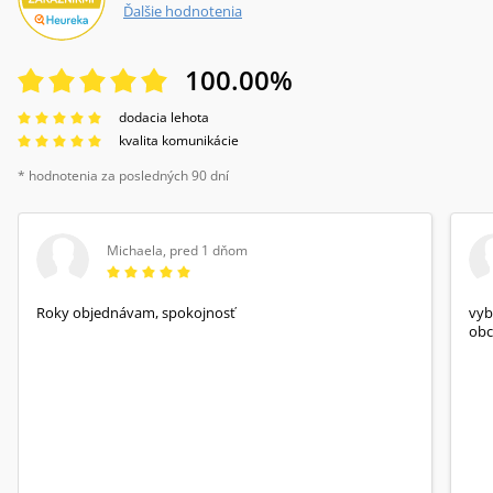
Ďalšie hodnotenia
100.00
%
dodacia lehota
kvalita komunikácie
* hodnotenia za posledných 90 dní
Michaela
,
pred 1 dňom
Roky objednávam, spokojnosť
vyb
obc