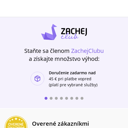
Staňte sa členom
ZachejClubu
a získajte množstvo výhod:
Doručenie zadarmo nad
ishlist-u
45 €
pri platbe vopred
(platí pre vybrané služby)
Overené zákazníkmi