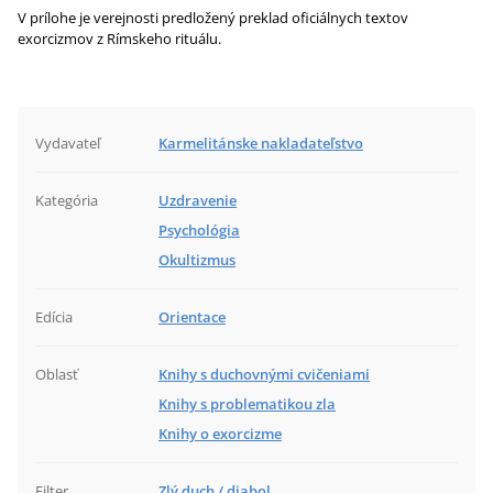
V prílohe je verejnosti predložený preklad oficiálnych textov
exorcizmov z Rímskeho rituálu.
Vydavateľ
Karmelitánske nakladateľstvo
Kategória
Uzdravenie
Psychológia
Okultizmus
Edícia
Orientace
Oblasť
Knihy s duchovnými cvičeniami
Knihy s problematikou zla
Knihy o exorcizme
Filter
Zlý duch / diabol