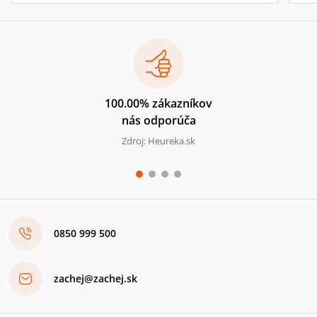
100.00% zákazníkov
nás odporúča
Zdroj: Heureka.sk
0850 999 500
zachej@zachej.sk