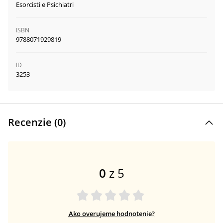
Esorcisti e Psichiatri
ISBN
9788071929819
ID
3253
Recenzie (
0
)
0
z 5
Ako overujeme hodnotenie?