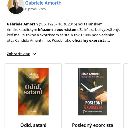
Gabriele Amorth
8 produktov
Gabriele Amorth
(1. 5. 1925 - 16. 9. 2016) bol talianskym
rímskokatolíckym
kňazom
a
exorcistom
. Za kňaza bol vysvätený,
keď mal 29 rokov a exorcistom sa stal v roku 1986 pod vedením
otca Candida Amantiniho. Pôsobil ako
oficiálny exorcista...
Zobraziť viac
Odíď, satan!
Posledný exorcista