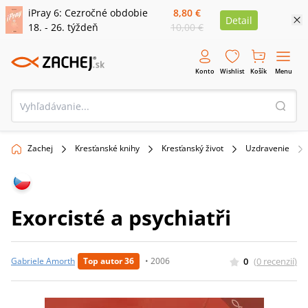
iPray 6: Cezročné obdobie
8,80 €
Detail
18. - 26. týždeň
10,00 €
Konto
Wishlist
Košík
Menu
Zachej
Kresťanské knihy
Kresťanský život
Uzdravenie
Exorcisté a psychiatři
0
(
0
recenzií
)
Gabriele Amorth
Top autor 36
•
2006