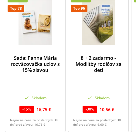
Top 78
Top 96
Sada: Panna Mária
8 + 2 zadarmo -
rozväzovačka uzlov s
Modlitby rodičov za
15% zľavou
deti
Skladom
Skladom
16,75 €
10,56 €
-
15
%
-
30
%
Najnižšia cena za posledných 30
Najnižšia cena za posledných 30
dní pred zľavou:
16,75 €
dní pred zľavou:
9,60 €