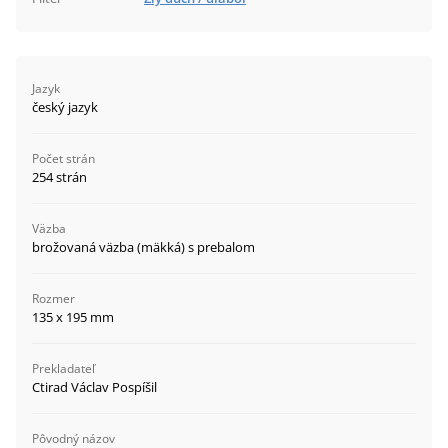
Jazyk
český jazyk
Počet strán
254 strán
Väzba
brožovaná väzba (mäkká) s prebalom
Rozmer
135 x 195 mm
Prekladateľ
Ctirad Václav Pospíšil
Pôvodný názov