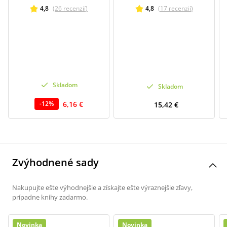
4,8
(
26
recenzií
)
4,8
(
17
recenzií
)
Skladom
Skladom
6,16 €
-
12
%
15,42 €
Zvýhodnené sady
Nakupujte ešte výhodnejšie a získajte ešte výraznejšie zľavy,
prípadne knihy zadarmo.
Novinka
Novinka