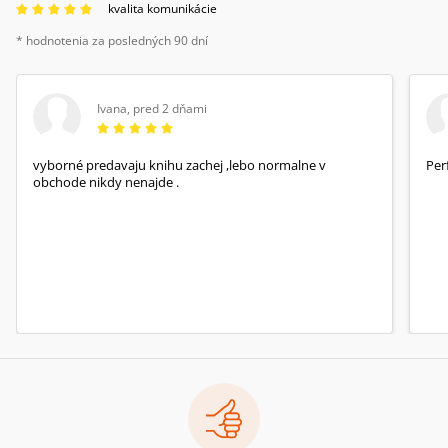
kvalita komunikácie
* hodnotenia za posledných 90 dní
Ivana
,
pred 2 dňami
vyborné predavaju knihu zachej ,lebo normalne v
Per
obchode nikdy nenajde .