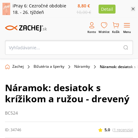
iPray 6: Cezročné obdobie
8,80 €
Detail
18. - 26. týždeň
10,00 €
Konto
Wishlist
Košík
Menu
Zachej
Bižutéria a šperky
Náramky
Náramok: desiatok s 
Náramok: desiatok s
krížikom a ružou - drevený
BC524
5,0
(
1
recenzia
)
ID:
34746