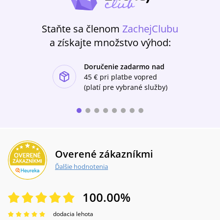
Staňte sa členom
ZachejClubu
a získajte množstvo výhod:
Doručenie zadarmo nad
ishlist-u
45 €
pri platbe vopred
(platí pre vybrané služby)
Overené zákazníkmi
Ďalšie hodnotenia
100.00
%
dodacia lehota