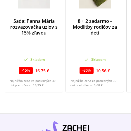
Sada: Panna Mária
8 + 2 zadarmo -
rozväzovačka uzlov s
Modlitby rodičov za
15% zľavou
deti
Skladom
Skladom
16,75 €
10,56 €
-
15
%
-
30
%
Najnižšia cena za posledných 30
Najnižšia cena za posledných 30
dní pred zľavou:
16,75 €
dní pred zľavou:
9,60 €