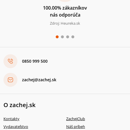
100.00% zákazníkov
nás odporúča
Zdroj: Heureka.sk
0850 999 500
zachej@zachej.sk
O zachej.sk
Kontakty
ZachejClub
Vydavateľstvo
Náš príbeh