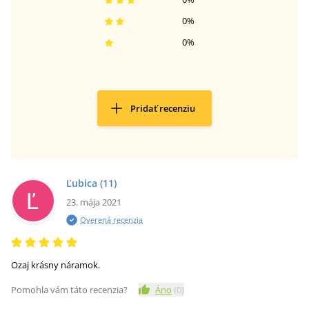
0
%
0
%
Pridať recenziu
Ľubica
(11)
23. mája 2021
Overená recenzia
Ozaj krásny náramok.
Pomohla vám táto recenzia?
Áno
(
0
)