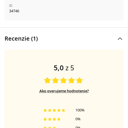
ID
34746
Recenzie (
1
)
5,0
z 5
Ako overujeme hodnotenie?
100
%
0
%
0
%