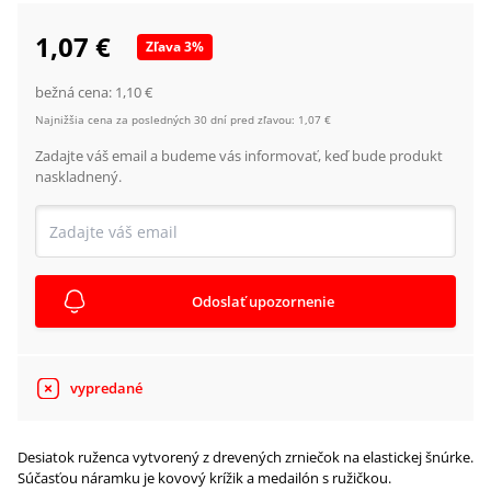
1,07 €
Zľava
3
%
bežná cena:
1,10 €
Najnižšia cena za posledných 30 dní pred zľavou:
1,07 €
Zadajte váš email a budeme vás informovať, keď bude produkt
naskladnený.
Odoslať upozornenie
vypredané
Desiatok ruženca vytvorený z drevených zrniečok na elastickej šnúrke.
Súčasťou náramku je kovový krížik a medailón s ružičkou.