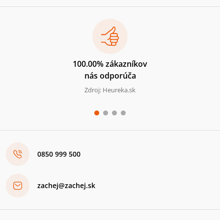
100.00% zákazníkov
nás odporúča
Zdroj: Heureka.sk
0850 999 500
zachej@zachej.sk