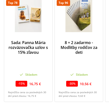
Top 78
Top 96
Sada: Panna Mária
8 + 2 zadarmo -
rozväzovačka uzlov s
Modlitby rodičov za
15% zľavou
deti
Skladom
Skladom
16,75 €
10,56 €
-
15
%
-
30
%
Najnižšia cena za posledných 30
Najnižšia cena za posledných 30
dní pred zľavou:
16,75 €
dní pred zľavou:
9,60 €