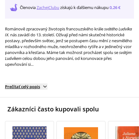
Členovia
ZachejClubu
získajú
k ďalšiemu nákupu
0,26 €
Románově zpracovaný životopis francouzského krále
svátého Ludvíka
IX.
nás zavádí do 13. století. Ožívají před námi skutečné historické
postavy, především světec, jenž se postupem času mění z nesmělého
mladíka v rozhodného muže, neohroženého rytíře a v jedinečný vzor
panovníka a křesťana. Máme tak možnost procházet spolu se
svátým
Ludvíkem
celou dobou jeho panování, od korunovace přes
upevňování si...
Prečítať celý popis
Zákazníci často kupovali spolu