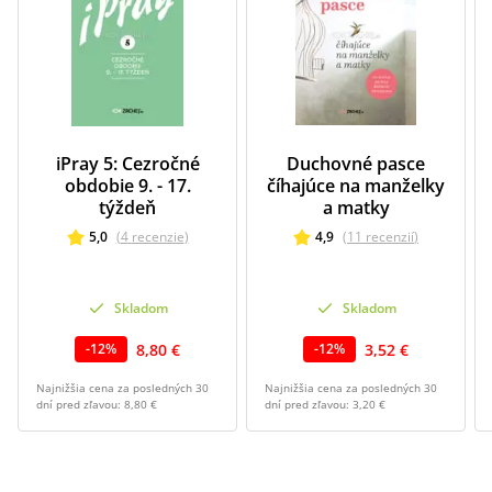
iPray 5: Cezročné
Duchovné pasce
obdobie 9. - 17.
číhajúce na manželky
týždeň
a matky
5,0
(
4
recenzie
)
4,9
(
11
recenzií
)
Skladom
Skladom
8,80 €
3,52 €
-
12
%
-
12
%
Najnižšia cena za posledných 30
Najnižšia cena za posledných 30
dní pred zľavou:
8,80 €
dní pred zľavou:
3,20 €