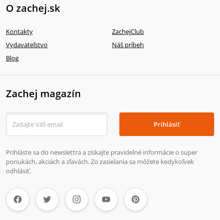
O zachej.sk
Kontakty
ZachejClub
Vydavateľstvo
Náš príbeh
Blog
Zachej magazín
Prihlásiť
Prihláste sa do newslettra a získajte pravidelné informácie o super
ponukách, akciách a zľavách. Zo zasielania sa môžete kedykoľvek
odhlásiť.