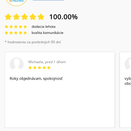
100.00
%
dodacia lehota
kvalita komunikácie
* hodnotenia za posledných 90 dní
Michaela
,
pred 1 dňom
Roky objednávam, spokojnosť
vyb
obc