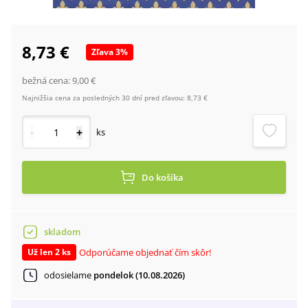
8,73 €
Zľava
3
%
bežná cena:
9,00 €
Najnižšia cena za posledných 30 dní pred zľavou:
8,73 €
-
+
ks
Do košíka
skladom
Odporúčame objednať čím skôr!
Už len 2 ks
odosielame
pondelok (10.08.2026)