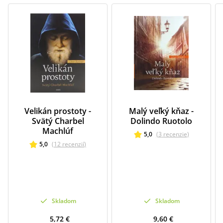
Velikán prostoty -
Malý veľký kňaz -
Svätý Charbel
Dolindo Ruotolo
Machlúf
5,0
(
3
recenzie
)
5,0
(
12
recenzií
)
Skladom
Skladom
5,72 €
9,60 €