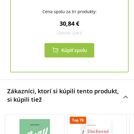
Cena spolu za tri produkty:
30,84 €
ušetríte:
2,06 €
Kúpiť spolu
Zákazníci, ktorí si kúpili tento produkt,
si kúpili tiež
Top 76