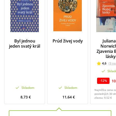
Byl jednou
Prúd živej vody
Juliana
jeden svatý král
Norwic
Zjavenia 
lásky
4,6
(
9
re
Skla
10
-
12
%
Skladom
Skladom
Najnižšia cena z
posledných 30 dn
8,73 €
11,64 €
zľavou:
9,52 €