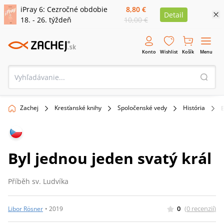
iPray 6: Cezročné obdobie
8,80 €
Detail
18. - 26. týždeň
10,00 €
Konto
Wishlist
Košík
Menu
Zachej
Kresťanské knihy
Spoločenské vedy
História
B
Byl jednou jeden svatý král
Příběh sv. Ludvíka
0
(
0
recenzií
)
Libor Rösner
•
2019