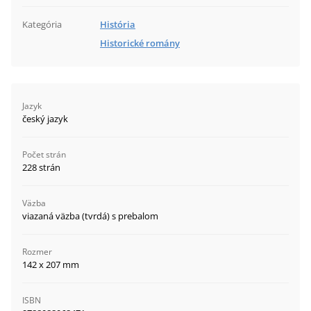
Kategória
História
Historické romány
Jazyk
český jazyk
Počet strán
228 strán
Väzba
viazaná väzba (tvrdá) s prebalom
Rozmer
142 x 207 mm
ISBN