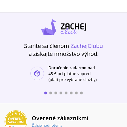
Staňte sa členom
ZachejClubu
a získajte množstvo výhod:
Doručenie zadarmo nad
ishlist-u
45 €
pri platbe vopred
(platí pre vybrané služby)
Overené zákazníkmi
Ďalšie hodnotenia