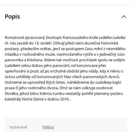
Popis
Románově zpracovaný životopis francouzského krále
svátého Ludvíka
IX.
nás zavádí do 13. století. Ožívají před námi skutečné historické
postavy, především světec, jenž se postupem času mění z nesmělého
mladíka v rozhodného muže, neohroženého rytíře a v jedinečný vzor
panovníka a křesťana. Máme tak možnost procházet spolu se
svátým
Ludvíkem
celou dobou jeho panování, od korunovace přes
upevňování si pozic až po vrcholné období jeho vlády, kdy k němu s
úctou vzhlížely oči korunovaných hlav všech panovnických dvorů.
Ocitneme se uprostřed lítých bitev, nahlédneme do
Ludvíkovy
kající
praxe či jeho rodinného života, čímž se nám odkryje osobnost
člověka, jehož bílou lněnou tuniku nestačily pohltit plameny požáru
katedrály Notre Dáme v dubnu 2019...
Vydavateľ
Flétna