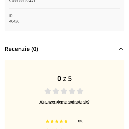
9788088068471
ID
40436
Recenzie (
0
)
0
z 5
Ako overujeme hodnotenie?
0
%