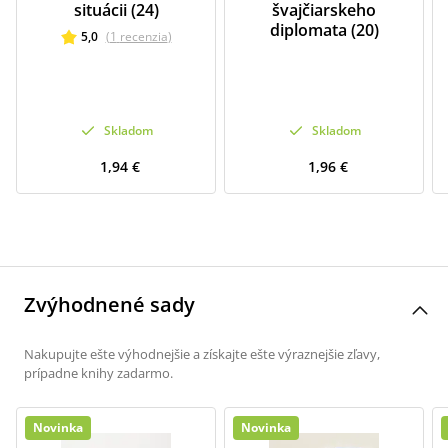
situácii (24)
švajčiarskeho
diplomata (20)
5,0
(
1
recenzia
)
Skladom
Skladom
1,94 €
1,96 €
Zvýhodnené sady
Nakupujte ešte výhodnejšie a získajte ešte výraznejšie zľavy,
prípadne knihy zadarmo.
Novinka
Novinka