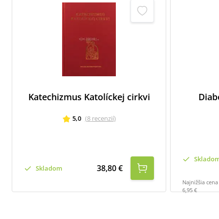
Katechizmus Katolíckej cirkvi
Diab
5,0
(
8
recenzií
)
Sklado
38,80 €
Skladom
Najnižšia cena
6,95 €