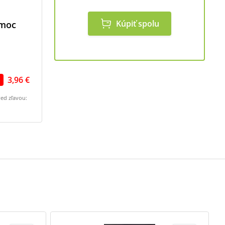
Kúpiť spolu
omoc
3,96 €
red zľavou: