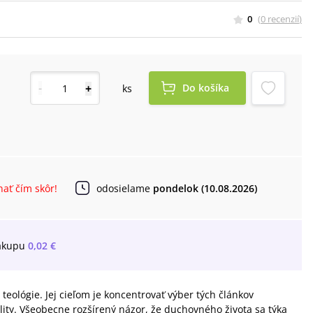
0
(
0
recenzií
)
-
+
Do košíka
ks
ať čím skôr!
odosielame
pondelok (10.08.2026)
ákupu
0,02 €
eológie. Jej cieľom je koncentrovať výber tých článkov
uality. Všeobecne rozšírený názor, že duchovného života sa týka