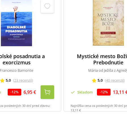
olské posadnutia a
Mystické mesto Božie
exorcizmus
Prebodnutie
Francesco Bamonte
Mária od Ježiša z Agred
5,0
(
23
recenzií
)
5,0
(
40
recenzií
)
6,95 €
13,11 
m
Skladom
-
12
%
-
12
%
 za posledných 30 dní pred zľavou:
Najnižšia cena za posledných 30 dní p
13,11 €