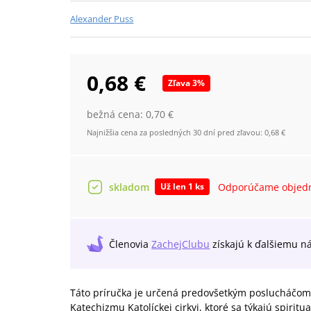
Alexander Puss
0,68 €
Zľava
3
%
bežná cena:
0,70 €
Najnižšia cena za posledných 30 dní pred zľavou:
0,68 €
skladom
Odporúčame objedn
Už len 1 ks
Členovia
ZachejClubu
získajú
k ďalšiemu n
Táto príručka je určená predovšetkým poslucháčom t
Katechizmu Katolíckej cirkvi, ktoré sa týkajú spirit