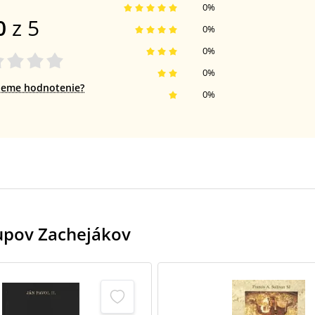
0
%
0
z 5
0
%
0
%
0
%
jeme hodnotenie?
0
%
kupov Zachejákov