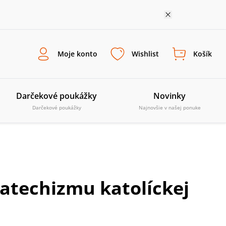
Moje konto
Wishlist
Košík
Darčekové poukážky
Novinky
Darčekové poukážky
Najnovšie v našej ponuke
Katechizmu katolíckej