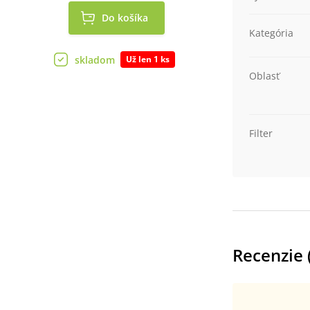
Do košíka
Kategória
skladom
Už len 1 ks
Oblasť
Filter
Recenzie 