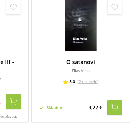
 III -
O satanovi
Elias Vella
y
5,0
(
2
recenzie
)
€
9,22 €
Skladom
red zľavou: