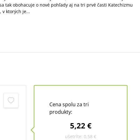
sa tak obohacuje o nové pohľady aj na tri prvé časti Katechizmu
v ktorých je...
Cena spolu za tri
produkty:
5,22 €
ušetríte:
0,58 €