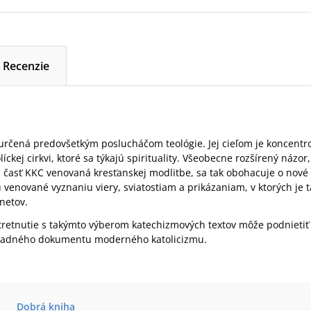
Recenzie
 určená predovšetkým poslucháčom teológie. Jej cieľom je koncentro
íckej cirkvi, ktoré sa týkajú spirituality. Všeobecne rozšírený názo
tá časť KKC venovaná kresťanskej modlitbe, sa tak obohacuje o nové 
 venované vyznaniu viery, sviatostiam a prikázaniam, v ktorých je 
netov.
stretnutie s takýmto výberom katechizmových textov môže podnieti
kladného dokumentu moderného katolicizmu.
Dobrá kniha