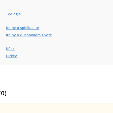
Teológia
Knihy o spiritualite
Knihy o duchovnom živote
Kňazi
Cirkev
(
0
)