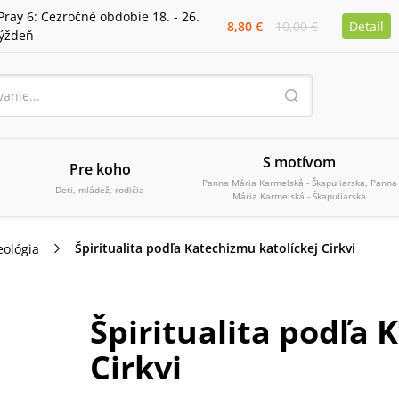
Pray 6: Cezročné obdobie 18. - 26.
8,80 €
10,00 €
Detail
týždeň
S motívom
Pre koho
Panna Mária Karmelská - Škapuliarska, Panna
Deti, mládež, rodičia
Mária Karmelská - Škapuliarska
Špiritualita podľa Katechizmu katolíckej Cirkvi
eológia
Špiritualita podľa 
Cirkvi