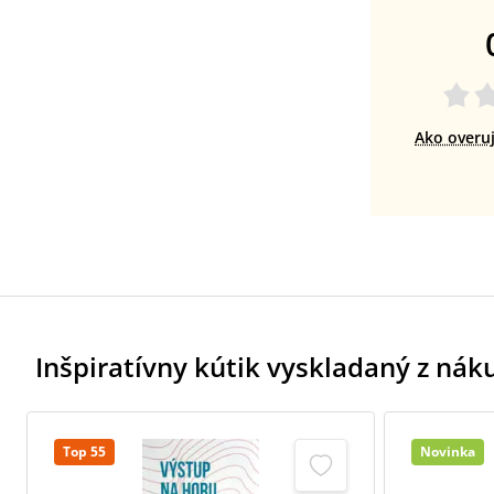
Ako overu
Inšpiratívny kútik vyskladaný z ná
Top 55
Novinka