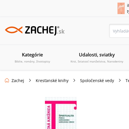
i
Kategórie
Udalosti, sviatky
Biblie, romány, životopisy
Krst, Sviatosť manželstva, Narodeniny
Zachej
Kresťanské knihy
Spoločenské vedy
T