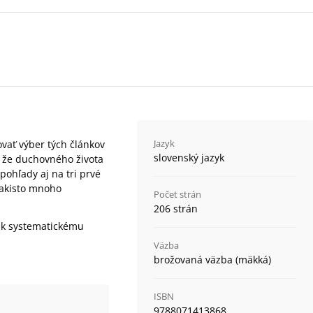
Jazyk
vať výber tých článkov
slovenský jazyk
r, že duchovného života
pohľady aj na tri prvé
takisto mnoho
Počet strán
206 strán
ť k systematickému
Väzba
brožovaná väzba (mäkká)
ISBN
9788071413868