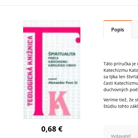
Popis
Táto príručka je
Katechizmu Katol
sa týka len štvr
časti Katechizmu
duchovných pod
Veríme tiež, že 
štúdiu tohto zá
0,68 €
Vydavateľ