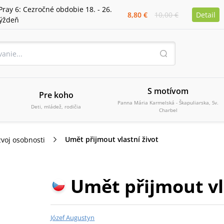
Pray 6: Cezročné obdobie 18. - 26.
8,80 €
10,00 €
Detail
týždeň
S motívom
Pre koho
Panna Mária Karmelská - Škapuliarska, Sv.
Deti, mládež, rodičia
Charbel
Umět přijmout vlastní život
voj osobnosti
Umět přijmout vl
Józef Augustyn