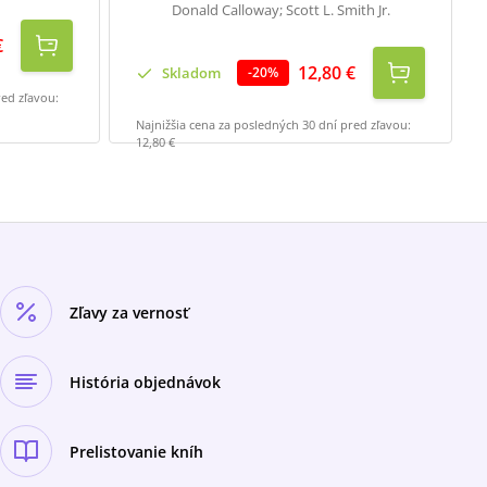
Donald Calloway; Scott L. Smith Jr.
€
12,80 €
Skladom
-
20
%
red zľavou:
Najnižšia cena za posledných 30 dní pred zľavou:
12,80 €
Zľavy za vernosť
História objednávok
Prelistovanie kníh