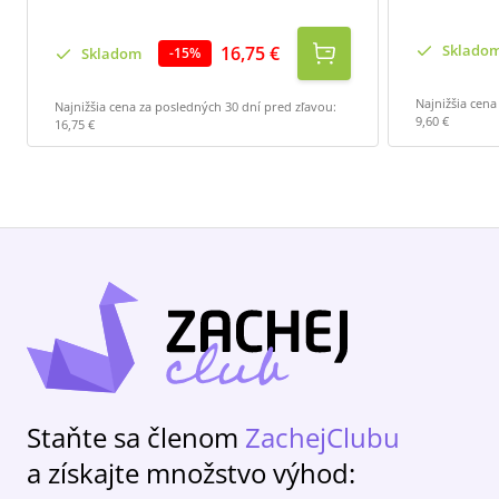
Sklado
16,75 €
Skladom
-
15
%
Najnižšia cena
Najnižšia cena za posledných 30 dní pred zľavou:
9,60 €
16,75 €
Staňte sa členom
ZachejClubu
a získajte množstvo výhod: