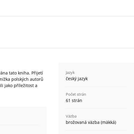
Jazyk
na tato kniha. Přijetí
český jazyk
 Knížka polských autorů
 jako příležitost a
Počet strán
61 strán
Väzba
brožovaná väzba (mäkká)