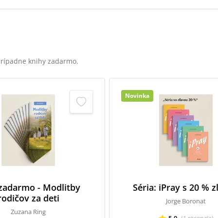
 prípadne knihy zadarmo.
Novinka
 zadarmo - Modlitby
Séria: iPray s 20 % 
rodičov za deti
Jorge Boronat
Zuzana Ring