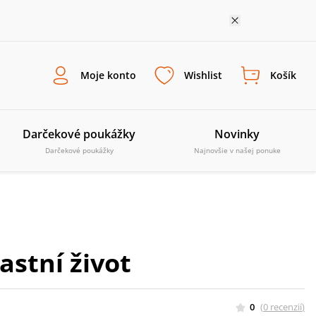
Moje konto
Wishlist
Košík
Darčekové poukážky
Novinky
Darčekové poukážky
Najnovšie v našej ponuke
astní život
0
(
0
recenzií
)