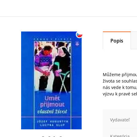
Popis
Můžeme přijmout 
života se souhlas
nás vede k tomu,
výzvu k pravé se
Vydavateľ
Kategória