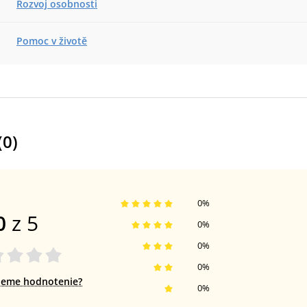
Rozvoj osobnosti
Pomoc v životě
(
0
)
0
%
0
z 5
0
%
0
%
0
%
jeme hodnotenie?
0
%