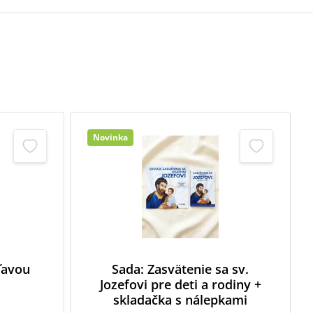
Novinka
zľavou
Sada: Zasvätenie sa sv.
Jozefovi pre deti a rodiny +
skladačka s nálepkami