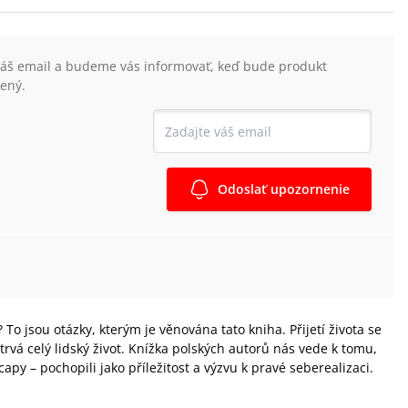
váš email a budeme vás informovať, keď bude produkt
ený.
Odoslať upozornenie
o jsou otázky, kterým je věnována tato kniha. Přijetí života se
trvá celý lidský život. Knížka polských autorů nás vede k tomu,
py – pochopili jako příležitost a výzvu k pravé seberealizaci.