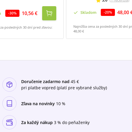
5,0
(
1
recenzia
)
48,00 
Skladom
-
20
%
10,56 €
m
-
30
%
Najnižšia cena za posledných 30 dní p
 za posledných 30 dní pred zľavou:
48,00 €
Doručenie zadarmo nad
45 €
pri platbe vopred (platí pre vybrané služby)
Zľava na novinky
10 %
Za každý nákup
3 % do peňaženky