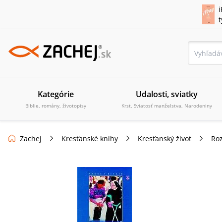
i
Kategórie
Udalosti, sviatky
Biblie, romány, životopisy
Krst, Sviatosť manželstva, Narodeniny
Zachej
Kresťanské knihy
Kresťanský život
Roz