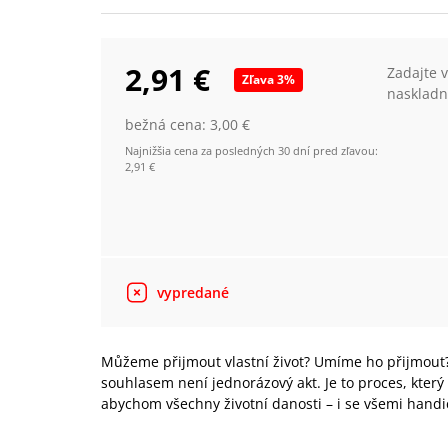
2,91 €
Zadajte 
Zľava
3
%
naskladn
bežná cena:
3,00 €
Najnižšia cena za posledných 30 dní pred zľavou:
2,91 €
vypredané
Můžeme přijmout vlastní život? Umíme ho přijmout? T
souhlasem není jednorázový akt. Je to proces, který 
abychom všechny životní danosti – i se všemi handica