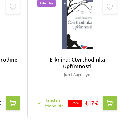
E-kniha
 rodine
E-kniha: Čtvrthodinka
upřímnosti
Józef Augustyn
Ihneď na
€
4,17 €
-
25
%
stiahnutie