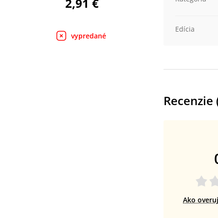
2,91 €
Edícia
vypredané
Recenzie 
Ako overu