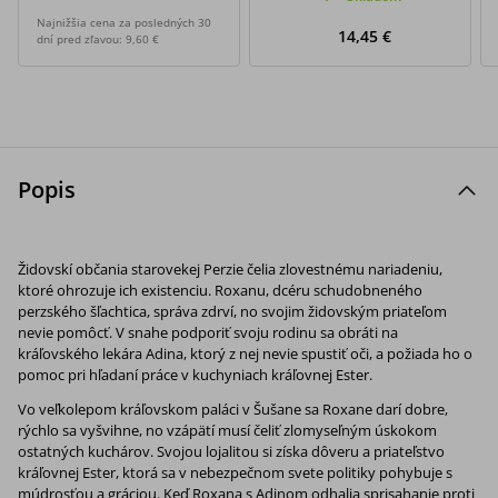
Najnižšia cena za posledných 30
14,45 €
dní pred zľavou:
9,60 €
Popis
Židovskí občania starovekej Perzie čelia zlovestnému nariadeniu,
ktoré ohrozuje ich existenciu. Roxanu, dcéru schudobneného
perzského šľachtica, správa zdrví, no svojim židovským priateľom
nevie pomôcť. V snahe podporiť svoju rodinu sa obráti na
kráľovského lekára Adina, ktorý z nej nevie spustiť oči, a požiada ho o
pomoc pri hľadaní práce v kuchyniach kráľovnej Ester.
Vo veľkolepom kráľovskom paláci v Šušane sa
Roxane darí dobre,
rýchlo sa vyšvihne, no vzápätí musí čeliť zlomyseľným úskokom
ostatných kuchárov. Svojou lojalitou si získa dôveru a priateľstvo
kráľovnej Ester, ktorá sa v nebezpečnom svete politiky pohybuje s
múdrosťou a gráciou. Keď Roxana s Adinom odhalia sprisahanie proti