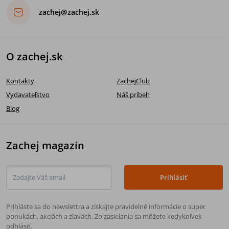
zachej@zachej.sk
O zachej.sk
Kontakty
ZachejClub
Vydavateľstvo
Náš príbeh
Blog
Zachej magazín
Prihlásiť
Prihláste sa do newslettra a získajte pravidelné informácie o super
ponukách, akciách a zľavách. Zo zasielania sa môžete kedykoľvek
odhlásiť.