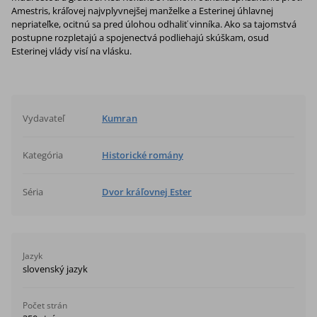
Amestris, kráľovej najvplyvnejšej manželke a Esterinej úhlavnej
nepriateľke, ocitnú sa pred úlohou odhaliť vinníka. Ako sa tajomstvá
postupne rozpletajú a spojenectvá podliehajú skúškam, osud
Esterinej vlády visí na vlásku.
Vydavateľ
Kumran
Kategória
Historické romány
Séria
Dvor kráľovnej Ester
Jazyk
slovenský jazyk
Počet strán