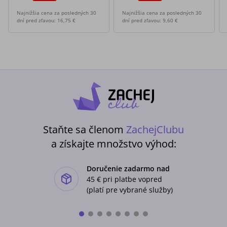
Najnižšia cena za posledných 30
Najnižšia cena za posledných 30
dní pred zľavou:
16,75 €
dní pred zľavou:
9,60 €
Staňte sa členom
ZachejClubu
a získajte množstvo výhod:
Doručenie zadarmo nad
ishlist-u
45 €
pri platbe vopred
(platí pre vybrané služby)