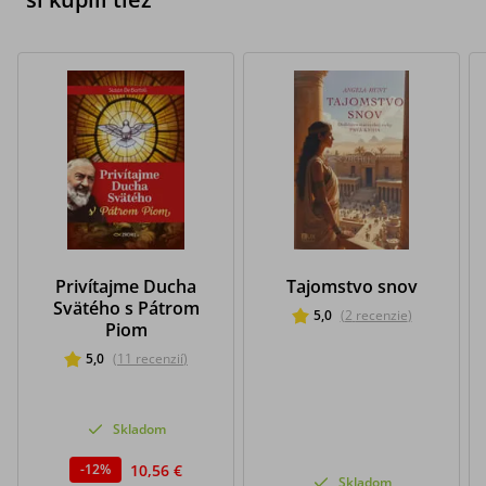
Privítajme Ducha
Tajomstvo snov
Svätého s Pátrom
5,0
(
2
recenzie
)
Piom
5,0
(
11
recenzií
)
Skladom
10,56 €
-
12
%
Skladom