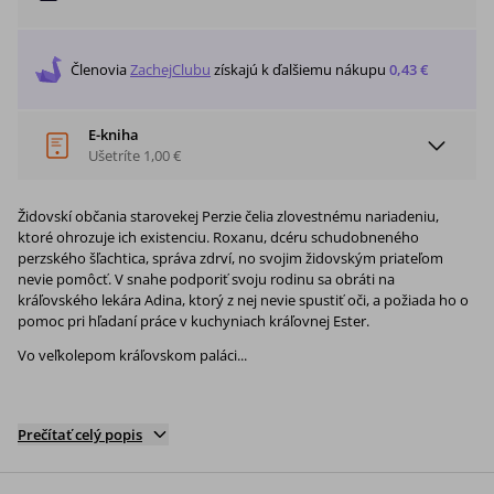
Členovia
ZachejClubu
získajú
k ďalšiemu nákupu
0,43 €
E-kniha
Ušetríte
1,00 €
Židovskí občania starovekej Perzie čelia zlovestnému nariadeniu,
ktoré ohrozuje ich existenciu. Roxanu, dcéru schudobneného
perzského šľachtica, správa zdrví, no svojim židovským priateľom
nevie pomôcť. V snahe podporiť svoju rodinu sa obráti na
kráľovského lekára Adina, ktorý z nej nevie spustiť oči, a požiada ho o
pomoc pri hľadaní práce v kuchyniach kráľovnej Ester.
Vo veľkolepom kráľovskom paláci...
Prečítať celý popis