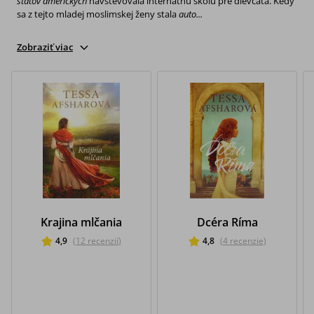
štátov amerických
navštevovala internátnu školu pre dievčatá. Kedy
sa z tejto mladej moslimskej ženy stala
auto...
Zobraziť viac
Krajina mlčania
Dcéra Ríma
4,9
(
12
recenzií
)
4,8
(
4
recenzie
)