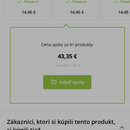
Skladom
Skladom
Skla
14,45 €
14,45 €
14,45
Cena spolu za tri produkty:
43,35 €
ušetríte:
1,35 €
Kúpiť spolu
Zákazníci, ktorí si kúpili tento produkt,
si kúpili tiež