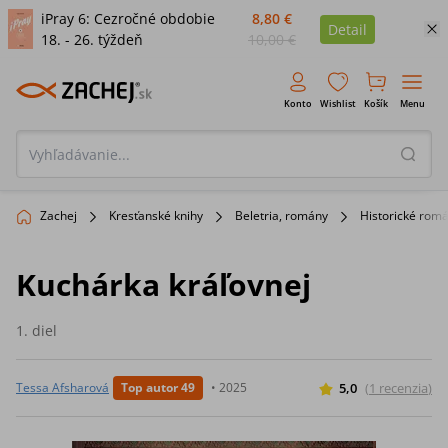
iPray 6: Cezročné obdobie
8,80 €
Detail
18. - 26. týždeň
10,00 €
Konto
Wishlist
Košík
Menu
Zachej
Kresťanské knihy
Beletria, romány
Historické rom
Kuchárka kráľovnej
1. diel
5,0
(
1
recenzia
)
Tessa Afsharová
Top autor 49
•
2025