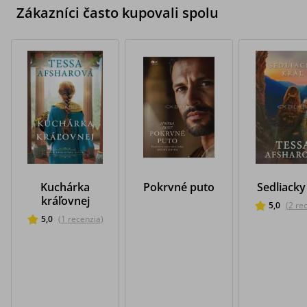
Zákazníci často kupovali spolu
Kuchárka
Pokrvné puto
Sedliacky
kráľovnej
5,0
(
2
re
5,0
(
1
recenzia
)