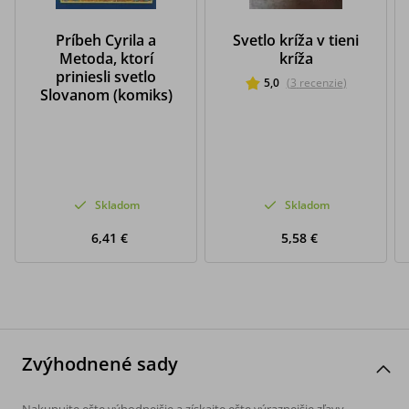
Príbeh Cyrila a
Svetlo kríža v tieni
Metoda, ktorí
kríža
priniesli svetlo
5,0
(
3
recenzie
)
Slovanom (komiks)
Skladom
Skladom
6,41 €
5,58 €
Zvýhodnené sady