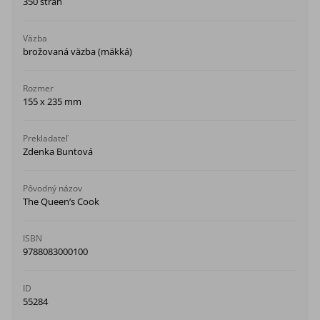
350 strán
Väzba
brožovaná väzba (mäkká)
Rozmer
155 x 235 mm
Prekladateľ
Zdenka Buntová
Pôvodný názov
The Queen’s Cook
ISBN
9788083000100
ID
55284