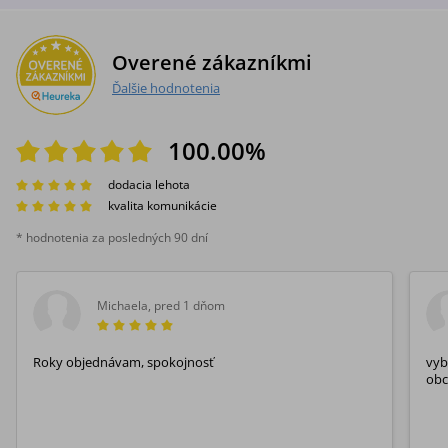
Overené zákazníkmi
Ďalšie hodnotenia
100.00
%
dodacia lehota
kvalita komunikácie
* hodnotenia za posledných 90 dní
Michaela
,
pred 1 dňom
Roky objednávam, spokojnosť
vyb
obc