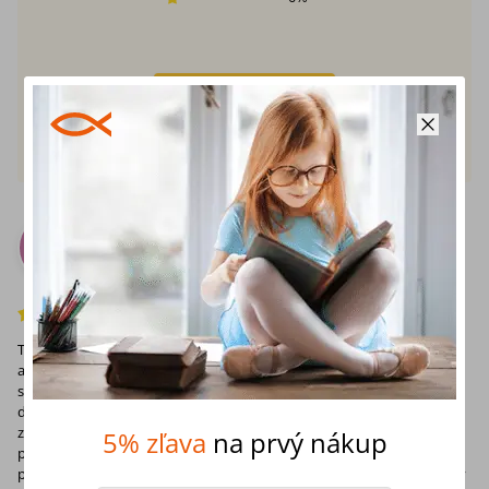
Pridať recenziu
Klára
(48)
K
14. júna 2025
Overená recenzia
Tessa Afshar opäť raz dokazuje, prečo patrí medzi moje obľúbené
autorky biblických románov. Jej najnovšie dielo Kuchárka kráľovnej je
síce príbehom fiktívnym, no pevne zakoreneným v historickom a
duchovnom podklade známeho príbehu o kráľovnej Ester, ktorý tu
zohráva kľúčovú úlohu. Autorka má schopnosť vdýchnuť biblickým
5% zľava
na prvý nákup
postavám život tak, že som mala pocit, akoby som bola súčasťou ich
príbehu. Chcem vyzdvihnúť aj jej nezvyčajný zmysel pre humor, ktorý