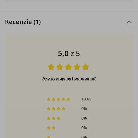
Recenzie (
1
)
5,0
z 5
Ako overujeme hodnotenie?
100
%
0
%
0
%
0
%
0
%