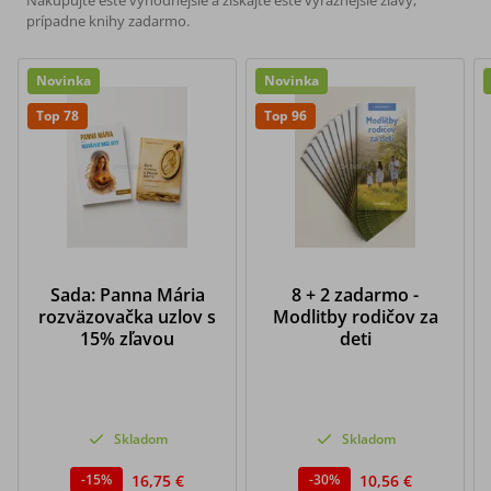
Nakupujte ešte výhodnejšie a získajte ešte výraznejšie zľavy,
prípadne knihy zadarmo.
Novinka
Novinka
Top 78
Top 96
Sada: Panna Mária
8 + 2 zadarmo -
rozväzovačka uzlov s
Modlitby rodičov za
15% zľavou
deti
Skladom
Skladom
16,75 €
10,56 €
-
15
%
-
30
%