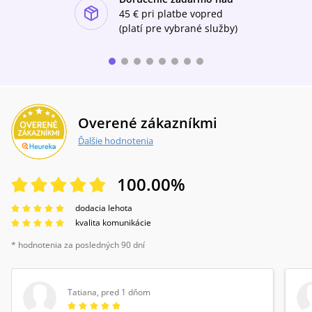
ishlist-u
45 €
pri platbe vopred
(platí pre vybrané služby)
Overené zákazníkmi
Ďalšie hodnotenia
100.00
%
dodacia lehota
kvalita komunikácie
* hodnotenia za posledných 90 dní
Tatiana
,
pred 1 dňom