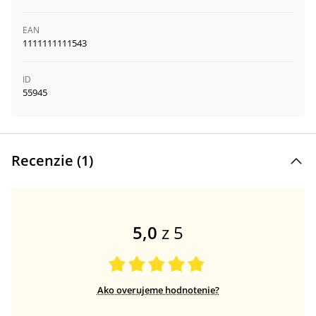
EAN
1111111111543
ID
55945
Recenzie (
1
)
5,0
z 5
Ako overujeme hodnotenie?