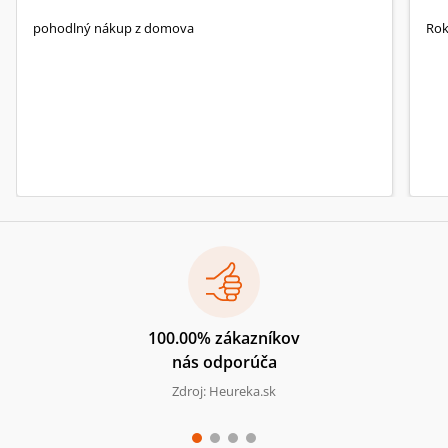
pohodlný nákup z domova
Rok
100.00% zákazníkov
nás odporúča
Zdroj: Heureka.sk