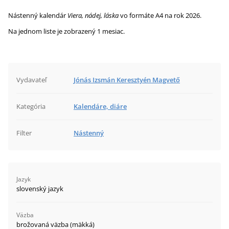
Nástenný kalendár
Viera, nádej, láska
vo formáte A4 na rok 2026.
Na jednom liste je zobrazený 1 mesiac.
Vydavateľ
Jónás Izsmán Keresztyén Magvető
Kategória
Kalendáre, diáre
Filter
Nástenný
Jazyk
slovenský jazyk
Väzba
brožovaná väzba (mäkká)