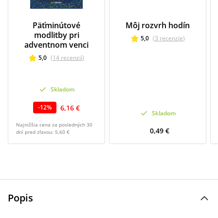
Päťminútové
Môj rozvrh hodín
modlitby pri
5,0
(
3
recenzie
)
adventnom venci
5,0
(
14
recenzií
)
Skladom
6,16 €
-
12
%
Skladom
Najnižšia cena za posledných 30
0,49 €
dní pred zľavou:
5,60 €
Popis