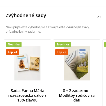
Zvýhodnené sady
Nakupujte ešte výhodnejšie a získajte ešte výraznejšie zľavy,
prípadne knihy zadarmo.
Novinka
Novinka
Top 74
Top 76
Sada: Panna Mária
8 + 2 zadarmo -
rozväzovačka uzlov s
Modlitby rodičov za
15% zľavou
deti