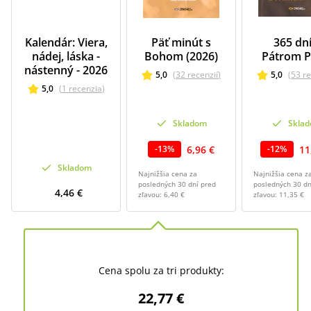
Kalendár: Viera,
Päť minút s
365 dní
nádej, láska -
Bohom (2026)
Pátrom 
nástenný - 2026
5,0
(
32
recenzií
)
5,0
(
53
re
5,0
(
1
recenzia
)
Skladom
Skla
6,96 €
11
-
13
%
-
12
%
Skladom
Najnižšia cena za
Najnižšia cena z
posledných 30 dní pred
posledných 30 dn
4,46 €
zľavou:
6,40 €
zľavou:
11,35 €
Cena spolu za tri produkty:
22,77 €