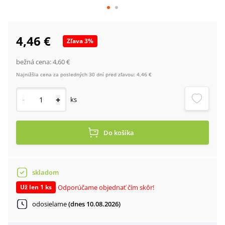
4,46 €
Zľava
3
%
bežná cena:
4,60 €
Najnižšia cena za posledných 30 dní pred zľavou:
4,46 €
-
+
ks
Do košíka
skladom
Odporúčame objednať čím skôr!
Už len 1 ks
odosielame
(dnes 10.08.2026)