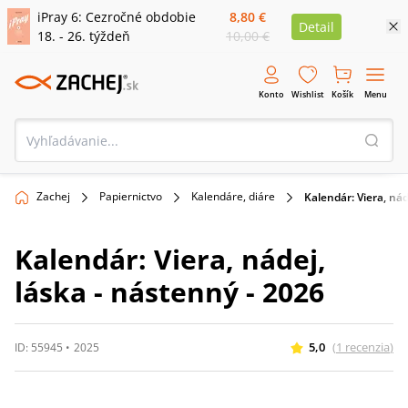
iPray 6: Cezročné obdobie
8,80 €
Detail
18. - 26. týždeň
10,00 €
Konto
Wishlist
Košík
Menu
Zachej
Papiernictvo
Kalendáre, diáre
Kalendár: Viera, nád
Kalendár: Viera, nádej,
láska - nástenný - 2026
5,0
(
1
recenzia
)
ID:
55945
•
2025