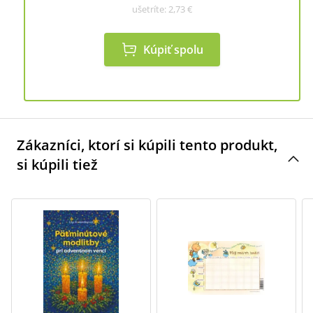
ušetríte:
2,73 €
Kúpiť spolu
Zákazníci, ktorí si kúpili tento produkt,
si kúpili tiež