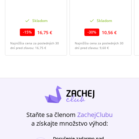
Skladom
Skladom
16,75 €
10,56 €
-
15
%
-
30
%
Najnižšia cena za posledných 30
Najnižšia cena za posledných 30
dní pred zľavou:
16,75 €
dní pred zľavou:
9,60 €
Staňte sa členom
ZachejClubu
a získajte množstvo výhod:
Doručenie zadarmo nad