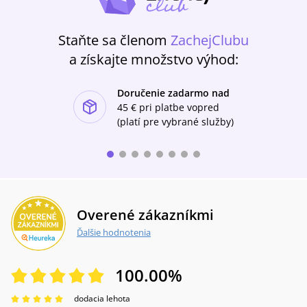
Staňte sa členom
ZachejClubu
a získajte množstvo výhod:
Doručenie zadarmo nad
ishlist-u
45 €
pri platbe vopred
(platí pre vybrané služby)
Overené zákazníkmi
Ďalšie hodnotenia
100.00
%
dodacia lehota