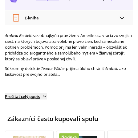
E-kniha
Arabela Beckettová
, obhajkyňa práv žien v Amerike, sa vracia zo svojich
ciest, na ktorých bojovala za volebné právo žien, keď sa nečakane
ocitne v problémoch. Pomoc prijíma len veľmi nerada – obzvlášť ak
prichádza od arogantného a samoľúbeho "rytiera v žiarivej zbroji",
ktorý sa objaví práve v poslednej chvíli.
Súkromný detektív
Teodor Wilder
prijíma úlohu chrániť
Arabelu
ako
láskavosť pre svojho priateľa...
Prečítať celý popis
Zákazníci často kupovali spolu
Novinka