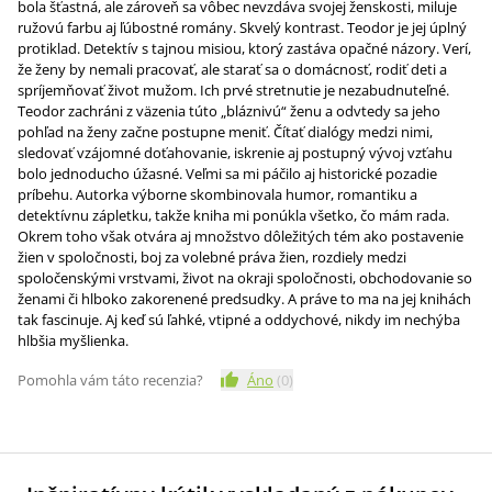
bola šťastná, ale zároveň sa vôbec nevzdáva svojej ženskosti, miluje
ružovú farbu aj ľúbostné romány. Skvelý kontrast. Teodor je jej úplný
protiklad. Detektív s tajnou misiou, ktorý zastáva opačné názory. Verí,
že ženy by nemali pracovať, ale starať sa o domácnosť, rodiť deti a
spríjemňovať život mužom. Ich prvé stretnutie je nezabudnuteľné.
Teodor zachráni z väzenia túto „bláznivú“ ženu a odvtedy sa jeho
pohľad na ženy začne postupne meniť. Čítať dialógy medzi nimi,
sledovať vzájomné doťahovanie, iskrenie aj postupný vývoj vzťahu
bolo jednoducho úžasné. Veľmi sa mi páčilo aj historické pozadie
príbehu. Autorka výborne skombinovala humor, romantiku a
detektívnu zápletku, takže kniha mi ponúkla všetko, čo mám rada.
Okrem toho však otvára aj množstvo dôležitých tém ako postavenie
žien v spoločnosti, boj za volebné práva žien, rozdiely medzi
spoločenskými vrstvami, život na okraji spoločnosti, obchodovanie so
ženami či hlboko zakorenené predsudky. A práve to ma na jej knihách
tak fascinuje. Aj keď sú ľahké, vtipné a oddychové, nikdy im nechýba
hlbšia myšlienka.
Pomohla vám táto recenzia?
Áno
(
0
)