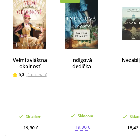
Veľmi zvláštna
Indigová
Nezabij
okolnosť
dedička
5,0
(
1
recenzia
)
Skladom
Skladom
Skla
19,30 €
19,30 €
18,42