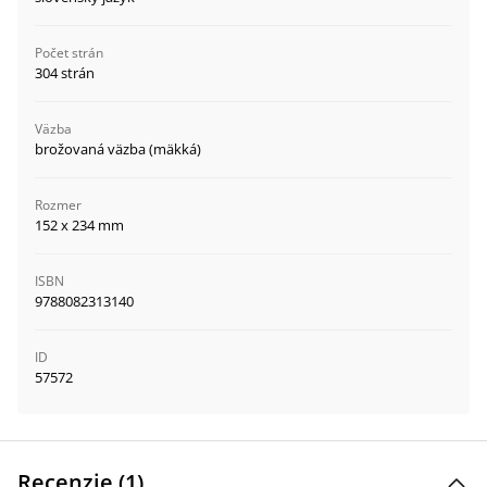
Počet strán
304 strán
Väzba
brožovaná väzba (mäkká)
Rozmer
152 x 234 mm
ISBN
9788082313140
ID
57572
Recenzie (
1
)