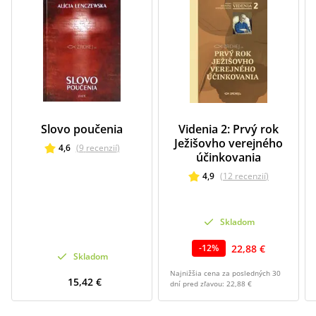
Slovo poučenia
Videnia 2: Prvý rok
Ježišovho verejného
4,6
(
9
recenzií
)
účinkovania
4,9
(
12
recenzií
)
Skladom
22,88 €
-
12
%
Skladom
Najnižšia cena za posledných 30
15,42 €
dní pred zľavou:
22,88 €