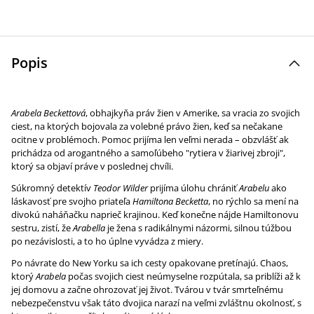
Popis
Arabela Beckettová
, obhajkyňa práv žien v Amerike, sa vracia zo svojich
ciest, na ktorých bojovala za volebné právo žien, keď sa nečakane
ocitne v problémoch. Pomoc prijíma len veľmi nerada – obzvlášť ak
prichádza od arogantného a samoľúbeho "rytiera v žiarivej zbroji",
ktorý sa objaví práve v poslednej chvíli.
Súkromný detektív
Teodor Wilder
prijíma úlohu chrániť
Arabelu
ako
láskavosť pre svojho priateľa
Hamiltona Becketta
, no rýchlo sa mení na
divokú naháňačku naprieč krajinou. Keď konečne nájde Hamiltonovu
sestru, zistí, že
Arabella
je žena s radikálnymi názormi, silnou túžbou
po nezávislosti, a to ho úplne vyvádza z miery.
Po návrate do New Yorku sa ich cesty opakovane pretínajú. Chaos,
ktorý
Arabela
počas svojich ciest neúmyselne rozpútala, sa priblíži až k
jej domovu a začne ohrozovať jej život. Tvárou v tvár smrteľnému
nebezpečenstvu však táto dvojica narazí na veľmi zvláštnu okolnosť, s