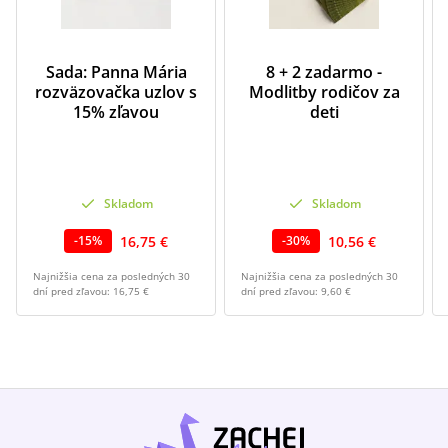
Sada: Panna Mária
8 + 2 zadarmo -
rozväzovačka uzlov s
Modlitby rodičov za
15% zľavou
deti
Skladom
Skladom
16,75 €
10,56 €
-
15
%
-
30
%
Najnižšia cena za posledných 30
Najnižšia cena za posledných 30
dní pred zľavou:
16,75 €
dní pred zľavou:
9,60 €