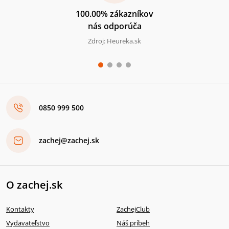
100.00% zákazníkov
nás odporúča
Zdroj: Heureka.sk
0850 999 500
zachej@zachej.sk
O zachej.sk
Kontakty
ZachejClub
Vydavateľstvo
Náš príbeh