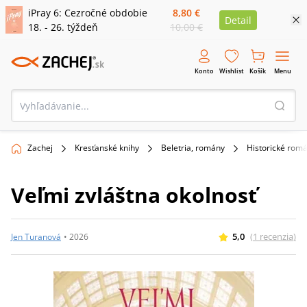
iPray 6: Cezročné obdobie
8,80 €
Detail
18. - 26. týždeň
10,00 €
Konto
Wishlist
Košík
Menu
Zachej
Kresťanské knihy
Beletria, romány
Historické rom
Veľmi zvláštna okolnosť
5,0
(
1
recenzia
)
Jen Turanová
•
2026