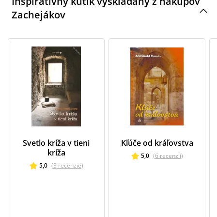
Inšpiratívny kútik vyskladaný z nákupov
Zachejákov
Svetlo kríža v tieni
Kľúče od kráľovstva
kríža
5,0
(
6
recenzií
)
5,0
(
3
recenzie
)