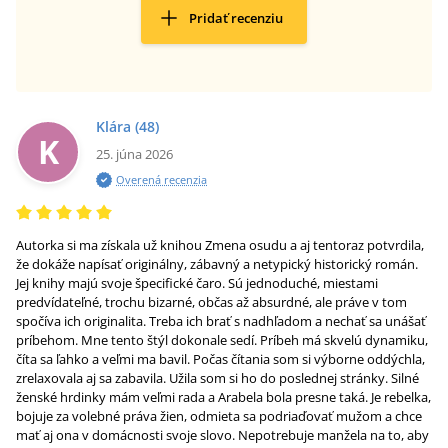
Pridať recenziu
Klára
(48)
K
25. júna 2026
Overená recenzia
Autorka si ma získala už knihou Zmena osudu a aj tentoraz potvrdila,
že dokáže napísať originálny, zábavný a netypický historický román.
Jej knihy majú svoje špecifické čaro. Sú jednoduché, miestami
predvídateľné, trochu bizarné, občas až absurdné, ale práve v tom
spočíva ich originalita. Treba ich brať s nadhľadom a nechať sa unášať
príbehom. Mne tento štýl dokonale sedí. Príbeh má skvelú dynamiku,
číta sa ľahko a veľmi ma bavil. Počas čítania som si výborne oddýchla,
zrelaxovala aj sa zabavila. Užila som si ho do poslednej stránky. Silné
ženské hrdinky mám veľmi rada a Arabela bola presne taká. Je rebelka,
bojuje za volebné práva žien, odmieta sa podriaďovať mužom a chce
mať aj ona v domácnosti svoje slovo. Nepotrebuje manžela na to, aby