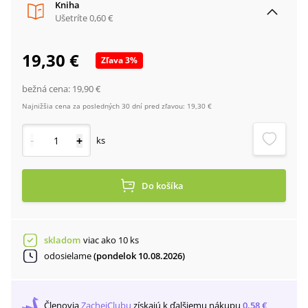
Kniha
Ušetríte
0,60 €
19,30 €
Zľava
3
%
bežná cena:
19,90 €
Najnižšia cena za posledných 30 dní pred zľavou:
19,30 €
-
+
ks
Do košíka
skladom
viac ako 10 ks
odosielame
(pondelok 10.08.2026)
Členovia
ZachejClubu
získajú
k ďalšiemu nákupu
0,58 €