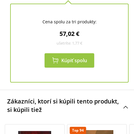
Cena spolu za tri produkty:
57,02 €
ušetríte:
1,77 €
Kúpiť spolu
Zákazníci, ktorí si kúpili tento produkt,
si kúpili tiež
Top 94