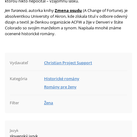
ktorou nikto nepočítal – vzájomnú lásku.
Jen Turanová
, autorka knihy
Zmena osudu
(A Change of Fortune), je
absolventkou University of Akron, kde získala titul v odbore odevný
dizajn a textil. Je členkou organizácie ACFW a žije v Denveri v štáte
Colorado so svojím manželom a synom. Napísala mnohé známe
ocenené historické romány.
Vydavateľ
Christian Project Support
Kategória
Historické romány
Romány pre ženy
Filter
Žena
Jazyk
slovenský jazyk