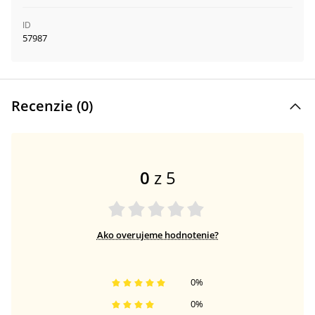
ID
57987
Recenzie (
0
)
0
z 5
Ako overujeme hodnotenie?
0
%
0
%