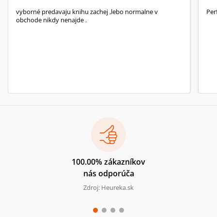
vyborné predavaju knihu zachej ,lebo normalne v
Per
obchode nikdy nenajde .
100.00% zákazníkov
nás odporúča
Zdroj: Heureka.sk