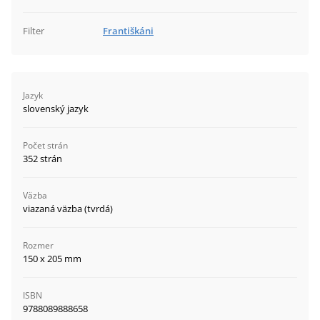
Filter
Františkáni
Jazyk
slovenský jazyk
Počet strán
352 strán
Väzba
viazaná väzba (tvrdá)
Rozmer
150 x 205 mm
ISBN
9788089888658