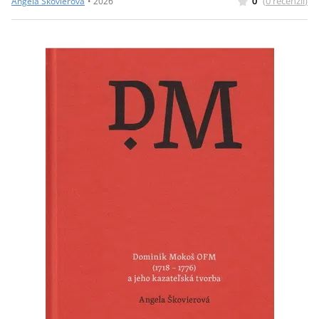
0
(
0
recenzií
)
Angela Škovierová
•
2026