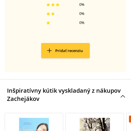
0
%
0
%
0
%
Pridať recenziu
Inšpiratívny kútik vyskladaný z nákupov
Zachejákov