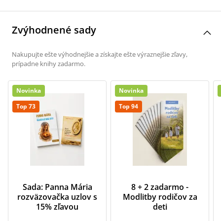
Zvýhodnené sady
Nakupujte ešte výhodnejšie a získajte ešte výraznejšie zľavy,
prípadne knihy zadarmo.
Novinka
Novinka
Top 73
Top 94
Sada: Panna Mária
8 + 2 zadarmo -
rozväzovačka uzlov s
Modlitby rodičov za
15% zľavou
deti