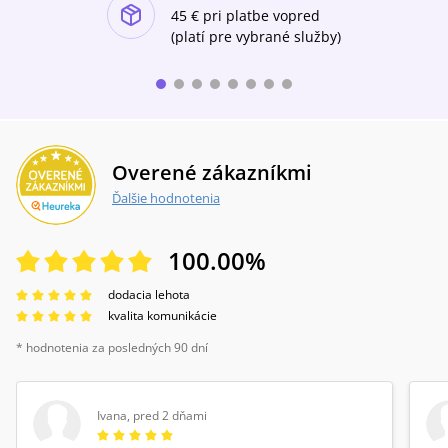
ishlist-u
45 €
pri platbe vopred
(platí pre vybrané služby)
Overené zákazníkmi
Ďalšie hodnotenia
100.00
%
dodacia lehota
kvalita komunikácie
* hodnotenia za posledných 90 dní
Ivana
,
pred 2 dňami