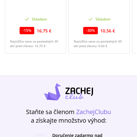
Skladom
Skladom
16,75 €
10,56 €
-
15
%
-
30
%
Najnižšia cena za posledných 30
Najnižšia cena za posledných 30
dní pred zľavou:
16,75 €
dní pred zľavou:
9,60 €
Staňte sa členom
ZachejClubu
a získajte množstvo výhod:
Doručenie zadarmo nad