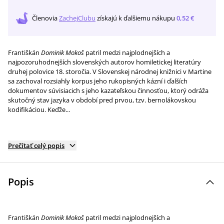
Členovia
ZachejClubu
získajú
k ďalšiemu nákupu
0,52 €
Františkán
Dominik Mokoš
patril medzi najplodnejších a
najpozoruhodnejších slovenských autorov homiletickej literatúry
druhej polovice 18. storočia. V Slovenskej národnej knižnici v Martine
sa zachoval rozsiahly korpus jeho rukopisných kázní i ďalších
dokumentov súvisiacich s jeho kazateľskou činnosťou, ktorý odráža
skutočný stav jazyka v období pred prvou, tzv. bernolákovskou
kodifikáciou. Keďže...
Prečítať celý popis
Popis
Františkán
Dominik Mokoš
patril medzi najplodnejších a