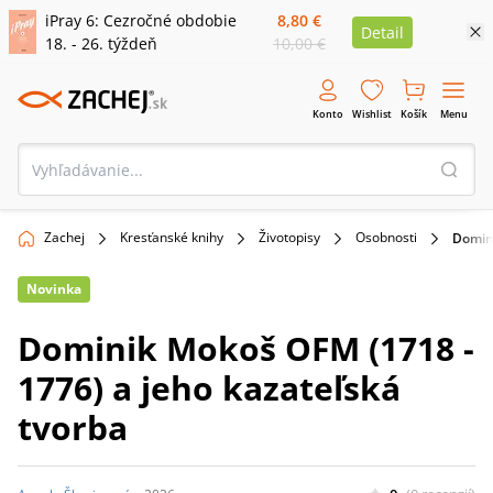
iPray 6: Cezročné obdobie
8,80 €
Detail
18. - 26. týždeň
10,00 €
Konto
Wishlist
Košík
Menu
Zachej
Kresťanské knihy
Životopisy
Osobnosti
Domini
Novinka
Dominik Mokoš OFM (1718 -
1776) a jeho kazateľská
tvorba