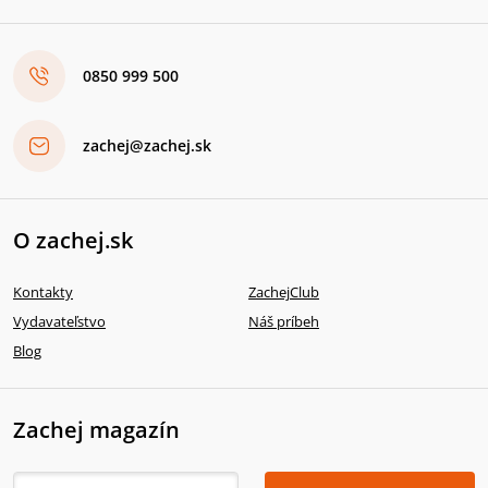
0850 999 500
zachej@zachej.sk
O zachej.sk
Kontakty
ZachejClub
Vydavateľstvo
Náš príbeh
Blog
Zachej magazín