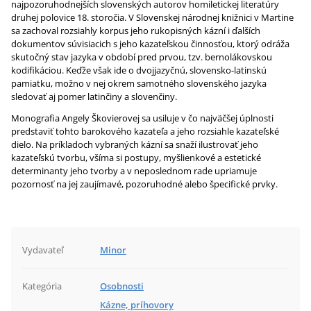
najpozoruhodnejších slovenských autorov homiletickej literatúry
druhej polovice 18. storočia. V Slovenskej národnej knižnici v Martine
sa zachoval rozsiahly korpus jeho rukopisných kázní i ďalších
dokumentov súvisiacich s jeho kazateľskou činnosťou, ktorý odráža
skutočný stav jazyka v období pred prvou, tzv. bernolákovskou
kodifikáciou. Keďže však ide o dvojjazyčnú, slovensko-latinskú
pamiatku, možno v nej okrem samotného slovenského jazyka
sledovať aj pomer latinčiny a slovenčiny.
Monografia Angely Škovierovej sa usiluje v čo najväčšej úplnosti
predstaviť tohto barokového kazateľa a jeho rozsiahle kazateľské
dielo. Na príkladoch vybraných kázní sa snaží ilustrovať jeho
kazateľskú tvorbu, všíma si postupy, myšlienkové a estetické
determinanty jeho tvorby a v neposlednom rade upriamuje
pozornosť na jej zaujímavé, pozoruhodné alebo špecifické prvky.
Vydavateľ
Minor
Kategória
Osobnosti
Kázne, príhovory