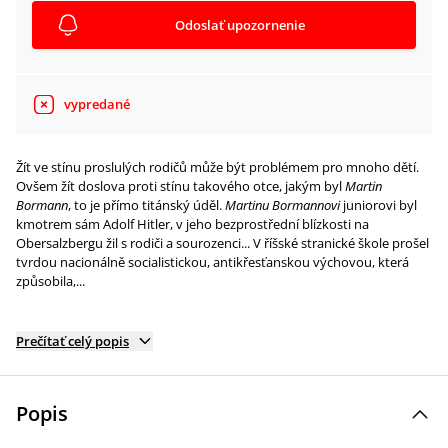
Odoslať upozornenie
vypredané
Žít ve stínu proslulých rodičů může být problémem pro mnoho dětí.
Ovšem žít doslova proti stínu takového otce, jakým byl
Martin
Bormann
, to je přímo titánský úděl.
Martinu Bormannovi
juniorovi byl
kmotrem sám Adolf Hitler, v jeho bezprostřední blízkosti na
Obersalzbergu žil s rodiči a sourozenci... V říšské stranické škole prošel
tvrdou nacionálně socialistickou, antikřesťanskou výchovou, která
způsobila,...
Prečítať celý popis
Popis