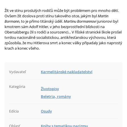
Žít ve stínu proslulých rodičů může být problémem pro mnoho dětí.
Ovšem žít doslova proti stínu takového otce, jakým byl
Martin
Bormann
, to je přímo titánský úděl.
Martinu Bormannovi
juniorovi byl
kmotrem sám Adolf Hitler, v jeho bezprostřední blízkosti na
Obersalzbergu žil s rodiči a sourozenci... V říšské stranické škole prošel
tvrdou nacionálně socialistickou, antikřesťanskou výchovou, která
způsobila, že mu Hitlerova smrt a konec války připadaly jako naprostý
krach a konec všeho.
Vydavateľ
Karmelitánské nakladatelství
Kategória
Životopisy
Beletria, romány
Edícia
Osudy
Oblasť
Knihy s tematikou nacizmu