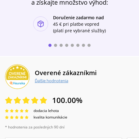
a získajte množstvo výhod:
Doručenie zadarmo nad
ishlist-u
45 €
pri platbe vopred
(platí pre vybrané služby)
Overené zákazníkmi
Ďalšie hodnotenia
100.00
%
dodacia lehota
kvalita komunikácie
* hodnotenia za posledných 90 dní