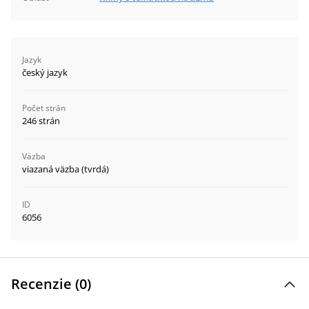
Jazyk
český jazyk
Počet strán
246 strán
Väzba
viazaná väzba (tvrdá)
ID
6056
Recenzie (
0
)