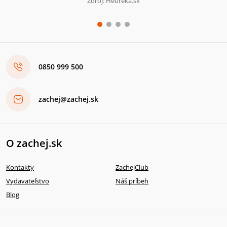
Zdroj: Heureka.sk
0850 999 500
zachej@zachej.sk
O zachej.sk
Kontakty
ZachejClub
Vydavateľstvo
Náš príbeh
Blog