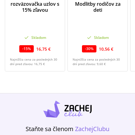
rozväzovačka uzlov s
Modlitby rodičov za
15% zľavou
deti
Skladom
Skladom
16,75 €
10,56 €
-
15
%
-
30
%
Najnižšia cena za posledných 30
Najnižšia cena za posledných 30
dní pred zľavou:
16,75 €
dní pred zľavou:
9,60 €
Staňte sa členom
ZachejClubu