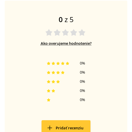
0
z 5
Ako overujeme hodnotenie?
0
%
0
%
0
%
0
%
0
%
Pridať recenziu