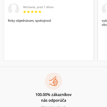
Michaela
,
pred 1 dňom
Roky objednávam, spokojnosť
vyb
obc
100.00% zákazníkov
nás odporúča