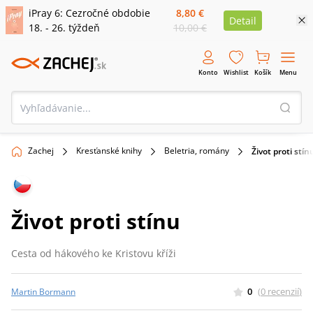
iPray 6: Cezročné obdobie
8,80 €
Detail
18. - 26. týždeň
10,00 €
Konto
Wishlist
Košík
Menu
Zachej
Kresťanské knihy
Beletria, romány
Život proti stín
Život proti stínu
Cesta od hákového ke Kristovu kříži
0
(
0
recenzií
)
Martin Bormann