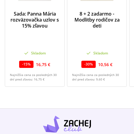
Sada: Panna Mária
8 + 2 zadarmo -
rozväzovačka uzlov s
Modlitby rodičov za
15% zľavou
deti
Skladom
Skladom
16,75 €
10,56 €
-
15
%
-
30
%
Najnižšia cena za posledných 30
Najnižšia cena za posledných 30
dní pred zľavou:
16,75 €
dní pred zľavou:
9,60 €