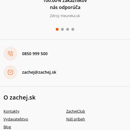
100.00% zákazníkov
nás odporúča
Zdroj: Heureka.sk
0850 999 500
zachej@zachej.sk
O zachej.sk
Kontakty
ZachejClub
Vydavateľstvo
Náš príbeh
Blog