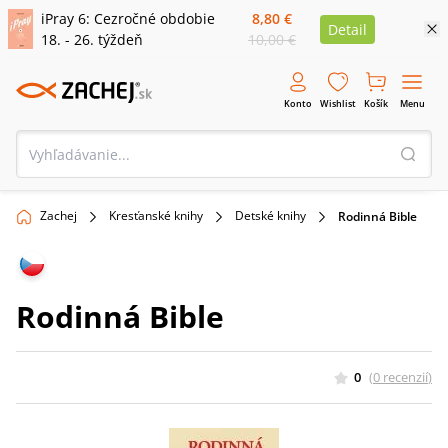
iPray 6: Cezročné obdobie
8,80 €
Detail
18. - 26. týždeň
10,00 €
Konto
Wishlist
Košík
Menu
Zachej
Kresťanské knihy
Detské knihy
Rodinná Bible
Rodinná Bible
0
(
0
recenzií
)