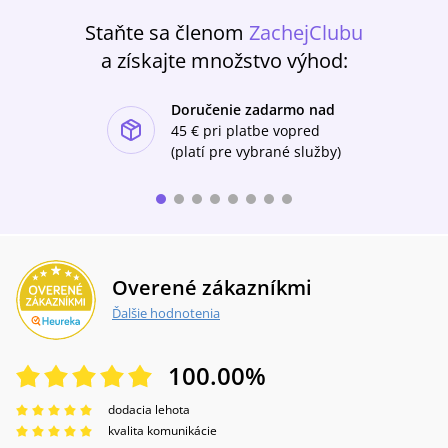
Staňte sa členom
ZachejClubu
a získajte množstvo výhod:
Doručenie zadarmo nad
ishlist-u
45 €
pri platbe vopred
(platí pre vybrané služby)
Overené zákazníkmi
Ďalšie hodnotenia
100.00
%
dodacia lehota
kvalita komunikácie