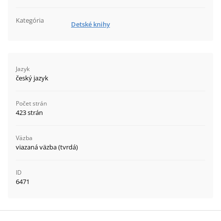
Kategória
Detské knihy
Jazyk
český jazyk
Počet strán
423 strán
Väzba
viazaná väzba (tvrdá)
ID
6471